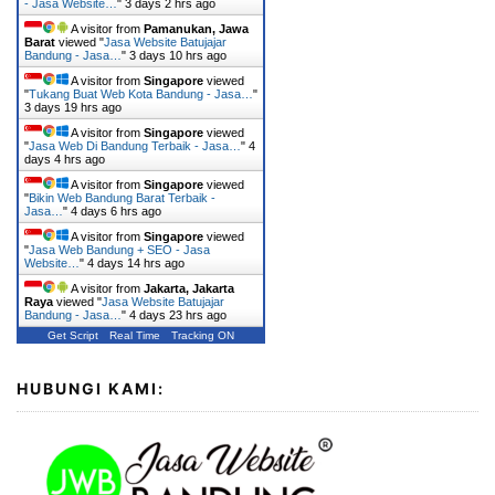
- Jasa Website…
"
3 days 2 hrs ago
A visitor from
Pamanukan, Jawa
Barat
viewed "
Jasa Website Batujajar
Bandung - Jasa…
"
3 days 10 hrs ago
A visitor from
Singapore
viewed
"
Tukang Buat Web Kota Bandung - Jasa…
"
3 days 19 hrs ago
A visitor from
Singapore
viewed
"
Jasa Web Di Bandung Terbaik - Jasa…
"
4
days 4 hrs ago
A visitor from
Singapore
viewed
"
Bikin Web Bandung Barat Terbaik -
Jasa…
"
4 days 6 hrs ago
A visitor from
Singapore
viewed
"
Jasa Web Bandung + SEO - Jasa
Website…
"
4 days 14 hrs ago
A visitor from
Jakarta, Jakarta
Raya
viewed "
Jasa Website Batujajar
Bandung - Jasa…
"
4 days 23 hrs ago
Get Script
Real Time
Tracking ON
HUBUNGI KAMI: