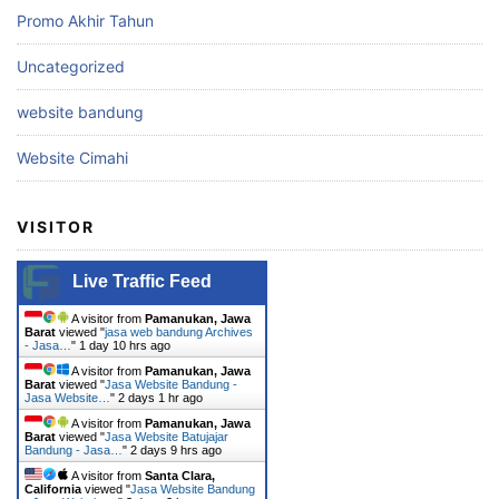
Promo Akhir Tahun
Uncategorized
website bandung
Website Cimahi
VISITOR
Live Traffic Feed
A visitor from
Pamanukan, Jawa
Barat
viewed "
jasa web bandung Archives
- Jasa…
"
1 day 10 hrs ago
A visitor from
Pamanukan, Jawa
Barat
viewed "
Jasa Website Bandung -
Jasa Website…
"
2 days 1 hr ago
A visitor from
Pamanukan, Jawa
Barat
viewed "
Jasa Website Batujajar
Bandung - Jasa…
"
2 days 9 hrs ago
A visitor from
Santa Clara,
California
viewed "
Jasa Website Bandung