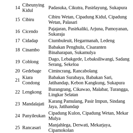
Cibeunying
14
Padasuka, Cikutra, Pasirlayung, Sukapura
Kidul
Cibiru Wetan, Cipadung Kidul, Cipadung
15
Cibiru
Wetan, Palasari
Pajajaran, Pasirkaliki, Arjuna, Pamoyanan,
16
Cicendo
Sukaraja
17
Cidadap
Ciumbuleuit, Hegarmanah, Ledeng
Babakan Penghulu, Cisaranten
18
Cinambo
Binaharapan, Sukamulya
Dago, Lebakgede, Lebaksiliwangi, Sadang
19
Coblong
Serang, Sekeloa
20
Gedebage
Cimincrang, Rancabolang
Kiara
Babakan Surabaya, Babakan Sari,
21
Condong
Jatihandap, Kebon Kangkung, Sukapura
Burangrang, Cikawao, Malabar, Turangga,
22
Lengkong
Lingkar Selatan
Karang Pamulang, Pasir Impun, Sindang
23
Mandalajati
Jaya, Jatihandap
Cipadung Kulon, Cipadung Wetan, Mekar
24
Panyileukan
Mulya
Manjahlega, Derwati, Mekarjaya,
25
Rancasari
Cipamokolan