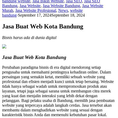
bandung website
,
Jasa Bikin Website
,
Jasa SEO
,
Jasa SEO
Bandung
,
Jasa Website
,
Jasa Website Bandung
,
Jasa Website
Murah
,
Jasa Website Profesional
,
News
,
website
bandung
·
September 17, 2024
September 18, 2024
Jasa Buat Web Kota Bandung
Bisnis harus ada di dunia digital
Jasa Buat Web Kota Bandung
Perubahan paradigma bisnis di era digital mendorong setiap
pengusaha untuk memahami pentingnya kehadiran online. Dalam
persaingan yang semakin ketat, memiliki sebuah website yang
profesional dan efisien menjadi kunci untuk tetap bersaing. Website
tidak hanya sebagai wadah untuk mempromosikan produk atau
layanan, tetapi juga sebagai sarana untuk membangun citra merek
yang kuat dan menjalin interaksi yang lebih dekat dengan
pelanggan. Bagi pelaku usaha di Bandung, memilih jasa pembuatan
website yang terpercaya adalah langkah cerdas. Jasa tersebut akan
membantu dalam menghadirkan website yang sesuai dengan
karakteristik bisnis Anda dan memenuhi kebutuhan pasar lokal.