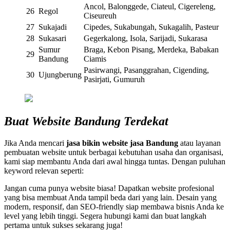
Ancol, Balonggede, Ciateul, Cigereleng,
26
Regol
Ciseureuh
27
Sukajadi
Cipedes, Sukabungah, Sukagalih, Pasteur
28
Sukasari
Gegerkalong, Isola, Sarijadi, Sukarasa
Sumur
Braga, Kebon Pisang, Merdeka, Babakan
29
Bandung
Ciamis
Pasirwangi, Pasanggrahan, Cigending,
30
Ujungberung
Pasirjati, Gumuruh
Buat Website Bandung Terdekat
Jika Anda mencari
jasa bikin website jasa Bandung
atau layanan
pembuatan website untuk berbagai kebutuhan usaha dan organisasi,
kami siap membantu Anda dari awal hingga tuntas. Dengan puluhan
keyword relevan seperti:
Jangan cuma punya website biasa! Dapatkan website profesional
yang bisa membuat Anda tampil beda dari yang lain. Desain yang
modern, responsif, dan SEO-friendly siap membawa bisnis Anda ke
level yang lebih tinggi. Segera hubungi kami dan buat langkah
pertama untuk sukses sekarang juga!