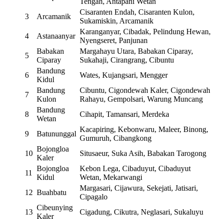
Tengah, Antapani Wetan
Cisaranten Endah, Cisaranten Kulon,
3
Arcamanik
Sukamiskin, Arcamanik
Karanganyar, Cibadak, Pelindung Hewan,
4
Astanaanyar
Nyengseret, Panjunan
Babakan
Margahayu Utara, Babakan Ciparay,
5
Ciparay
Sukahaji, Cirangrang, Cibuntu
Bandung
6
Wates, Kujangsari, Mengger
Kidul
Bandung
Cibuntu, Cigondewah Kaler, Cigondewah
7
Kulon
Rahayu, Gempolsari, Warung Muncang
Bandung
8
Cihapit, Tamansari, Merdeka
Wetan
Kacapiring, Kebonwaru, Maleer, Binong,
9
Batununggal
Gumuruh, Cibangkong
Bojongloa
10
Situsaeur, Suka Asih, Babakan Tarogong
Kaler
Bojongloa
Kebon Lega, Cibaduyut, Cibaduyut
11
Kidul
Wetan, Mekarwangi
Margasari, Cijawura, Sekejati, Jatisari,
12
Buahbatu
Cipagalo
Cibeunying
13
Cigadung, Cikutra, Neglasari, Sukaluyu
Kaler