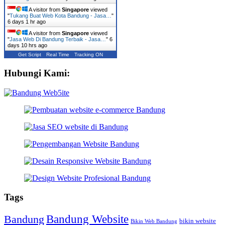
A visitor from
Singapore
viewed
"
Tukang Buat Web Kota Bandung - Jasa…
"
6 days 1 hr ago
A visitor from
Singapore
viewed
"
Jasa Web Di Bandung Terbaik - Jasa…
"
6
days 10 hrs ago
Get Script
Real Time
Tracking ON
Hubungi Kami:
Tags
Bandung Website
Bandung
bikin website
Bikin Web Bandung