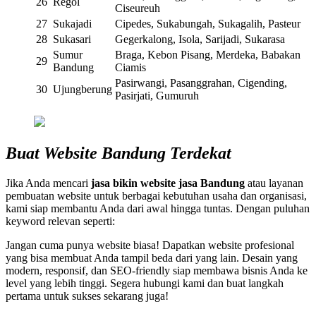
26
Regol
Ciseureuh
27
Sukajadi
Cipedes, Sukabungah, Sukagalih, Pasteur
28
Sukasari
Gegerkalong, Isola, Sarijadi, Sukarasa
Sumur
Braga, Kebon Pisang, Merdeka, Babakan
29
Bandung
Ciamis
Pasirwangi, Pasanggrahan, Cigending,
30
Ujungberung
Pasirjati, Gumuruh
Buat Website Bandung Terdekat
Jika Anda mencari
jasa bikin website jasa Bandung
atau layanan
pembuatan website untuk berbagai kebutuhan usaha dan organisasi,
kami siap membantu Anda dari awal hingga tuntas. Dengan puluhan
keyword relevan seperti:
Jangan cuma punya website biasa! Dapatkan website profesional
yang bisa membuat Anda tampil beda dari yang lain. Desain yang
modern, responsif, dan SEO-friendly siap membawa bisnis Anda ke
level yang lebih tinggi. Segera hubungi kami dan buat langkah
pertama untuk sukses sekarang juga!