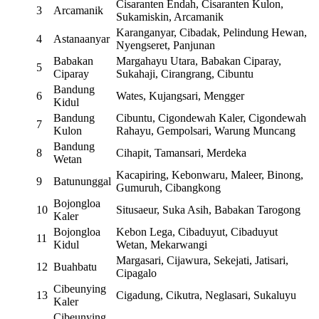
Cisaranten Endah, Cisaranten Kulon,
3
Arcamanik
Sukamiskin, Arcamanik
Karanganyar, Cibadak, Pelindung Hewan,
4
Astanaanyar
Nyengseret, Panjunan
Babakan
Margahayu Utara, Babakan Ciparay,
5
Ciparay
Sukahaji, Cirangrang, Cibuntu
Bandung
6
Wates, Kujangsari, Mengger
Kidul
Bandung
Cibuntu, Cigondewah Kaler, Cigondewah
7
Kulon
Rahayu, Gempolsari, Warung Muncang
Bandung
8
Cihapit, Tamansari, Merdeka
Wetan
Kacapiring, Kebonwaru, Maleer, Binong,
9
Batununggal
Gumuruh, Cibangkong
Bojongloa
10
Situsaeur, Suka Asih, Babakan Tarogong
Kaler
Bojongloa
Kebon Lega, Cibaduyut, Cibaduyut
11
Kidul
Wetan, Mekarwangi
Margasari, Cijawura, Sekejati, Jatisari,
12
Buahbatu
Cipagalo
Cibeunying
13
Cigadung, Cikutra, Neglasari, Sukaluyu
Kaler
Cibeunying