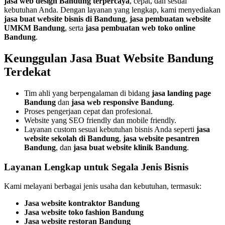
jasa web design Bandung terpercaya
, cepat, dan sesuai
kebutuhan Anda. Dengan layanan yang lengkap, kami menyediakan
jasa buat website bisnis di Bandung
,
jasa pembuatan website
UMKM Bandung
, serta
jasa pembuatan web toko online
Bandung
.
Keunggulan Jasa Buat Website Bandung
Terdekat
Tim ahli yang berpengalaman di bidang
jasa landing page
Bandung
dan
jasa web responsive Bandung
.
Proses pengerjaan cepat dan profesional.
Website yang SEO friendly dan mobile friendly.
Layanan custom sesuai kebutuhan bisnis Anda seperti
jasa
website sekolah di Bandung
,
jasa website pesantren
Bandung
, dan
jasa buat website klinik Bandung
.
Layanan Lengkap untuk Segala Jenis Bisnis
Kami melayani berbagai jenis usaha dan kebutuhan, termasuk:
Jasa website kontraktor Bandung
Jasa website toko fashion Bandung
Jasa website restoran Bandung