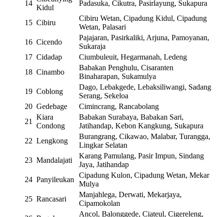
14
Padasuka, Cikutra, Pasirlayung, Sukapura
Kidul
Cibiru Wetan, Cipadung Kidul, Cipadung
15
Cibiru
Wetan, Palasari
Pajajaran, Pasirkaliki, Arjuna, Pamoyanan,
16
Cicendo
Sukaraja
17
Cidadap
Ciumbuleuit, Hegarmanah, Ledeng
Babakan Penghulu, Cisaranten
18
Cinambo
Binaharapan, Sukamulya
Dago, Lebakgede, Lebaksiliwangi, Sadang
19
Coblong
Serang, Sekeloa
20
Gedebage
Cimincrang, Rancabolang
Kiara
Babakan Surabaya, Babakan Sari,
21
Condong
Jatihandap, Kebon Kangkung, Sukapura
Burangrang, Cikawao, Malabar, Turangga,
22
Lengkong
Lingkar Selatan
Karang Pamulang, Pasir Impun, Sindang
23
Mandalajati
Jaya, Jatihandap
Cipadung Kulon, Cipadung Wetan, Mekar
24
Panyileukan
Mulya
Manjahlega, Derwati, Mekarjaya,
25
Rancasari
Cipamokolan
Ancol, Balonggede, Ciateul, Cigereleng,