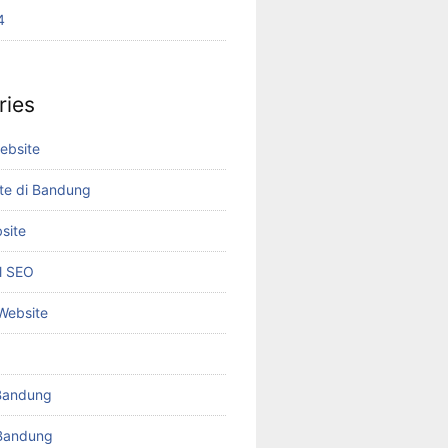
4
ries
ebsite
te di Bandung
site
el SEO
 Website
Bandung
Bandung