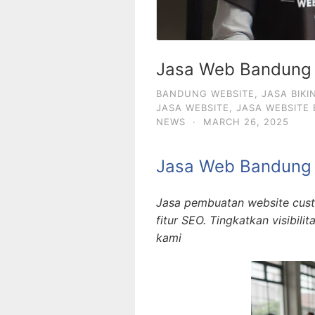
Jasa Web Bandung 
BANDUNG WEBSITE
,
JASA BIKI
JASA WEBSITE
,
JASA WEBSITE
NEWS
·
MARCH 26, 2025
Jasa Web Bandung 
Jasa pembuatan website cust
fitur SEO. Tingkatkan visibili
kami