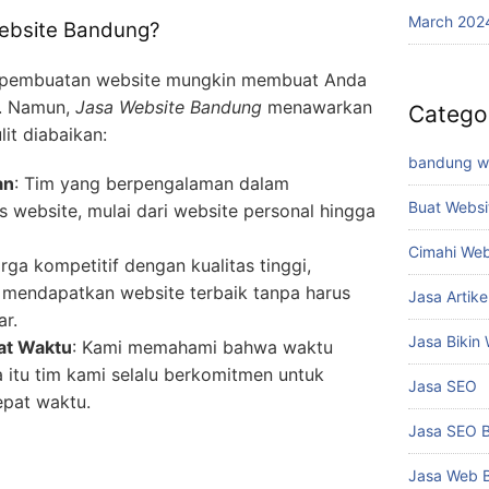
March 202
ebsite Bandung?
 pembuatan website mungkin membuat Anda
k. Namun,
Jasa Website Bandung
menawarkan
Catego
it diabaikan:
bandung w
an
: Tim yang berpengalaman dalam
Buat Websi
s website, mulai dari website personal hingga
Cimahi Web
arga kompetitif dengan kualitas tinggi,
 mendapatkan website terbaik tanpa harus
Jasa Artik
r.
Jasa Bikin
at Waktu
: Kami memahami bahwa waktu
a itu tim kami selalu berkomitmen untuk
Jasa SEO
epat waktu.
Jasa SEO 
Jasa Web 