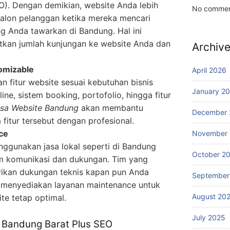
O). Dengan demikian, website Anda lebih
No commen
alon pelanggan ketika mereka mencari
g Anda tawarkan di Bandung. Hal ini
tkan jumlah kunjungan ke website Anda dan
Archiv
omizable
April 2026
 fitur website sesuai kebutuhan bisnis
January 2
ine, sistem booking, portofolio, hingga fitur
sa Website Bandung
akan membantu
December 
fitur tersebut dengan profesional.
ce
November
nggunakan jasa lokal seperti di Bandung
October 2
m komunikasi dan dukungan. Tim yang
rikan dukungan teknis kapan pun Anda
September
menyediakan layanan maintenance untuk
August 20
e tetap optimal.
July 2025
 Bandung Barat Plus SEO