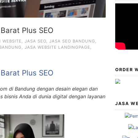
Barat Plus SEO
N WEBSITE
,
JASA SEO
,
JASA SEO BANDUNG
,
 BANDUNG
,
JASA WEBSITE LANDINGPAGE
,
ORDER W
Barat Plus SEO
om di Bandung dengan desain elegan dan
tas bisnis Anda di dunia digital dengan layanan
JASA W