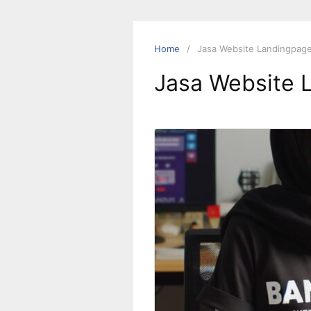
Skip
to
content
Home
Jasa Website Landingpag
Jasa Website 