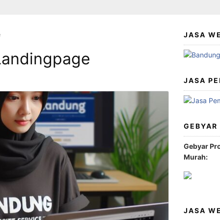
e
JASA W
Landingpage
JASA PE
GEBYAR
Gebyar Pr
Murah:
JASA W