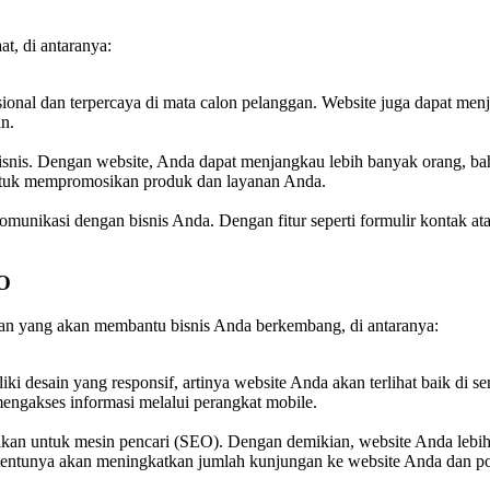
t, di antaranya:
esional dan terpercaya di mata calon pelanggan. Website juga dapat men
n.
isnis. Dengan website, Anda dapat menjangkau lebih banyak orang, ba
t untuk mempromosikan produk dan layanan Anda.
nikasi dengan bisnis Anda. Dengan fitur seperti formulir kontak ata
EO
an yang akan membantu bisnis Anda berkembang, di antaranya:
ki desain yang responsif, artinya website Anda akan terlihat baik di s
 mengakses informasi melalui perangkat mobile.
malkan untuk mesin pencari (SEO). Dengan demikian, website Anda leb
tentunya akan meningkatkan jumlah kunjungan ke website Anda dan po