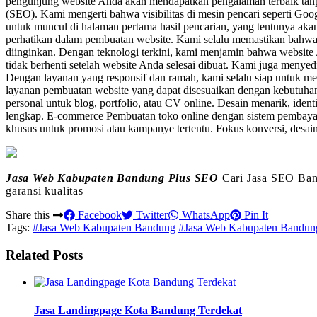
pengunjung website Anda akan mendapatkan pengalaman terbaik tanpa 
(SEO). Kami mengerti bahwa visibilitas di mesin pencari seperti Go
untuk muncul di halaman pertama hasil pencarian, yang tentunya a
perhatikan dalam pembuatan website. Kami selalu memastikan bahwa 
diinginkan. Dengan teknologi terkini, kami menjamin bahwa websit
tidak berhenti setelah website Anda selesai dibuat. Kami juga men
Dengan layanan yang responsif dan ramah, kami selalu siap untuk 
layanan pembuatan website yang dapat disesuaikan dengan kebutuha
personal untuk blog, portfolio, atau CV online. Desain menarik, ident
lengkap. E-commerce Pembuatan toko online dengan sistem pembayar
khusus untuk promosi atau kampanye tertentu. Fokus konversi, des
Jasa Web Kabupaten Bandung Plus SEO
Cari Jasa SEO Band
garansi kualitas
Share this
Facebook
Twitter
WhatsApp
Pin It
Tags:
#Jasa Web Kabupaten Bandung
#Jasa Web Kabupaten Bandun
Related Posts
Jasa Landingpage Kota Bandung Terdekat