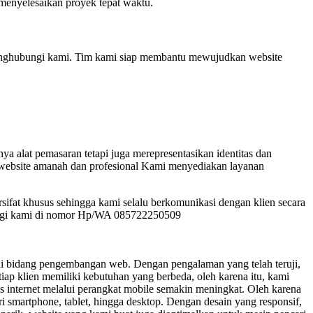
menyelesaikan proyek tepat waktu.
enghubungi kami. Tim kami siap membantu mewujudkan website
ya alat pemasaran tetapi juga merepresentasikan identitas dan
 website amanah dan profesional Kami menyediakan layanan
at khusus sehingga kami selalu berkomunikasi dengan klien secara
bungi kami di nomor Hp/WA 085722250509
 di bidang pengembangan web. Dengan pengalaman yang telah teruji,
ap klien memiliki kebutuhan yang berbeda, oleh karena itu, kami
es internet melalui perangkat mobile semakin meningkat. Oleh karena
ri smartphone, tablet, hingga desktop. Dengan desain yang responsif,