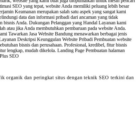
arik, website yang kami buat juga dioptimalkan untuk mesin pencari
timasi SEO yang tepat, website Anda memiliki peluang lebih besar
Terjamin Keamanan merupakan salah satu aspek yang sangat kami
indungi data dan informasi pribadi dari ancaman yang tidak
ikan bisnis Anda. Dukungan Pelanggan yang Handal Layanan kami
salah atau jika Anda membutuhkan pembaruan pada website Anda.
 Kami Tawarkan Jasa Website Bandung menawarkan berbagai jenis
 Layanan Deskripsi Keunggulan Website Pribadi Pembuatan website
butuhan bisnis dan perusahaan. Profesional, kredibel, fitur bisnis
itur lengkap, mudah dikelola. Landing Page Pembuatan halaman
 Plus SEO
 organik dan peringkat situs dengan teknik SEO terkini dan