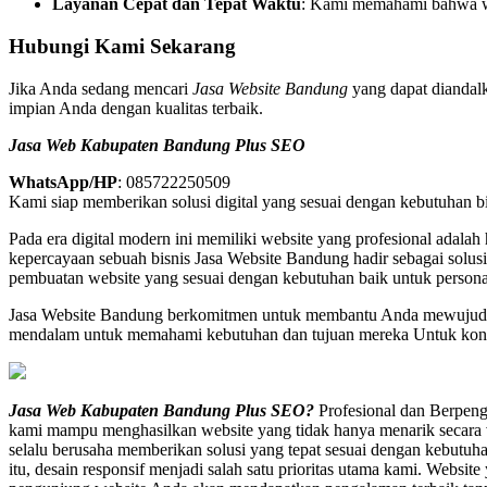
Layanan Cepat dan Tepat Waktu
: Kami memahami bahwa wak
Hubungi Kami Sekarang
Jika Anda sedang mencari
Jasa Website Bandung
yang dapat diandal
impian Anda dengan kualitas terbaik.
Jasa Web Kabupaten Bandung Plus SEO
WhatsApp/HP
: 085722250509
Kami siap memberikan solusi digital yang sesuai dengan kebutuhan 
Pada era digital modern ini memiliki website yang profesional adalah
kepercayaan sebuah bisnis Jasa Website Bandung hadir sebagai sol
pembuatan website yang sesuai dengan kebutuhan baik untuk persona
Jasa Website Bandung berkomitmen untuk membantu Anda mewujudkan
mendalam untuk memahami kebutuhan dan tujuan mereka Untuk kons
Jasa Web Kabupaten Bandung Plus SEO?
Profesional dan Berpeng
kami mampu menghasilkan website yang tidak hanya menarik secara vi
selalu berusaha memberikan solusi yang tepat sesuai dengan kebutuha
itu, desain responsif menjadi salah satu prioritas utama kami. Websi