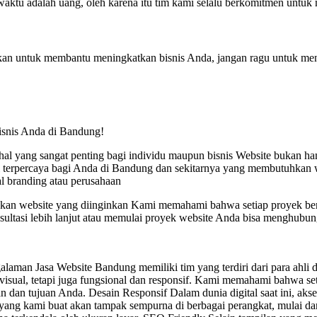
tu adalah uang, oleh karena itu tim kami selalu berkomitmen untuk 
kan untuk membantu meningkatkan bisnis Anda, jangan ragu untuk m
bisnis Anda di Bandung!
 hal yang sangat penting bagi individu maupun bisnis Website bukan han
usi terpercaya bagi Anda di Bandung dan sekitarnya yang membutuhkan
l branding atau perusahaan
 website yang diinginkan Kami memahami bahwa setiap proyek bersif
ultasi lebih lanjut atau memulai proyek website Anda bisa menghu
alaman Jasa Website Bandung memiliki tim yang terdiri dari para ahli
sual, tetapi juga fungsional dan responsif. Kami memahami bahwa seti
n dan tujuan Anda. Desain Responsif Dalam dunia digital saat ini, aks
te yang kami buat akan tampak sempurna di berbagai perangkat, mulai da