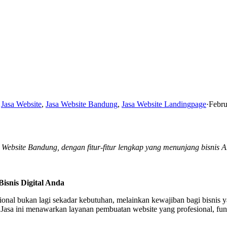
,
Jasa Website
,
Jasa Website Bandung
,
Jasa Website Landingpage
·
Febru
 Website Bandung, dengan fitur-fitur lengkap yang menunjang bisnis 
isnis Digital Anda
ional bukan lagi sekadar kebutuhan, melainkan kewajiban bagi bisnis 
 Jasa ini menawarkan layanan pembuatan website yang profesional, fun