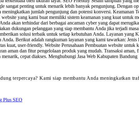
terkendala oleh ukuran layar. SEO Friendly Selain tampilan yang men
ogle sangat penting untuk menarik lebih banyak pengunjung. Dengan op
kan meningkatkan jumlah pengunjung dan potensi konversi. Keamanan 
website yang kami buat memiliki sistem keamanan yang kuat untuk mel
e Anda akan terhindar dari berbagai ancaman cyber yang dapat merug
yediakan dukungan pelanggan yang siap membantu Anda jika terjadi ma
memberikan solusi terbaik untuk setiap kebutuhan Anda. Layanan yang
n Anda. Berikut adalah rangkuman layanan yang kami tawarkan: Jenis
itas kuat, user-friendly. Website Perusahaan Pembuatan website untuk ke
an aman dan fitur pengelolaan produk yang mudah. Transaksi aman, f
ain menarik, cepat diakses. Menghubungi Jasa Web Kabupaten Bandung
ung terpercaya? Kami siap membantu Anda meningkatkan trafik
g Plus SEO