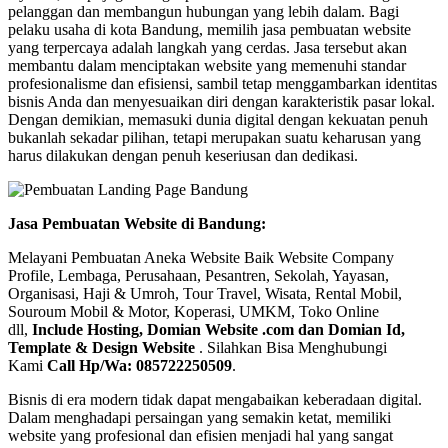
pelanggan dan membangun hubungan yang lebih dalam. Bagi
pelaku usaha di kota Bandung, memilih jasa pembuatan website
yang terpercaya adalah langkah yang cerdas. Jasa tersebut akan
membantu dalam menciptakan website yang memenuhi standar
profesionalisme dan efisiensi, sambil tetap menggambarkan identitas
bisnis Anda dan menyesuaikan diri dengan karakteristik pasar lokal.
Dengan demikian, memasuki dunia digital dengan kekuatan penuh
bukanlah sekadar pilihan, tetapi merupakan suatu keharusan yang
harus dilakukan dengan penuh keseriusan dan dedikasi.
Jasa Pembuatan Website di Bandung:
Melayani Pembuatan Aneka Website Baik Website Company
Profile, Lembaga, Perusahaan, Pesantren, Sekolah, Yayasan,
Organisasi, Haji & Umroh, Tour Travel, Wisata, Rental Mobil,
Souroum Mobil & Motor, Koperasi, UMKM, Toko Online
dll,
Include Hosting, Domian Website .com dan Domian Id,
Template & Design Website
. Silahkan Bisa Menghubungi
Kami
Call Hp/Wa: 085722250509
.
Bisnis di era modern tidak dapat mengabaikan keberadaan digital.
Dalam menghadapi persaingan yang semakin ketat, memiliki
website yang profesional dan efisien menjadi hal yang sangat