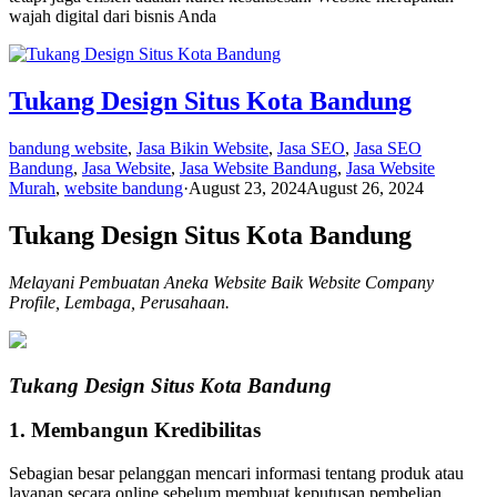
wajah digital dari bisnis Anda
Tukang Design Situs Kota Bandung
bandung website
,
Jasa Bikin Website
,
Jasa SEO
,
Jasa SEO
Bandung
,
Jasa Website
,
Jasa Website Bandung
,
Jasa Website
Murah
,
website bandung
·
August 23, 2024
August 26, 2024
Tukang Design Situs Kota Bandung
Melayani Pembuatan Aneka Website Baik Website Company
Profile, Lembaga, Perusahaan.
Tukang Design Situs Kota Bandung
1. Membangun Kredibilitas
Sebagian besar pelanggan mencari informasi tentang produk atau
layanan secara online sebelum membuat keputusan pembelian.