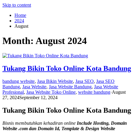
Skip to content
Home
2024
August
Month:
August 2024
Tukang Bikin Toko Online Kota Bandung
bandung website
,
Jasa Bikin Website
,
Jasa SEO
,
Jasa SEO
Bandung
,
Jasa Website
,
Jasa Website Bandung
,
Jasa Website
Profesional
,
Jasa Website Toko Online
,
website bandung
·
August
27, 2024
September 12, 2024
Tukang Bikin Toko Online Kota Bandung
Bisnis membutuhkan kehadiran online
Include Hosting, Domain
Website .com dan Domain Id, Template & Design Website