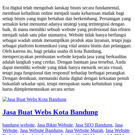
Era digital telah mengubah lanskap bisnis secara fundamental,
membuat kehadiran online menjadi suatu keharusan mutlak bagi
setiap bisnis yang ingin bertahan dan berkembang. Persaingan yang
semakin ketat menuntut adanya strategi yang terintegrasi dengan
baik, di mana memiliki sebuah website yang profesional dan efisien
menjadi salah satu pilar utamanya. Website tidak hanya berfungsi
sebagai wadah untuk menampilkan produk atau layanan, tetapi juga
sebagai platform komunikasi yang vital antara bisnis dan pelanggan.
Oleh karena itu, bagi pelaku usaha di kota Bandung,
mempercayakan pembuatan website kepada jasa yang berkualitas
adalah langkah yang cerdas. Dengan bantuan jasa tersebut, Anda
dapat memiliki website yang tidak hanya menarik secara visual,
tetapi juga fungsional dan responsif terhadap berbagai perangkat.
Dengan demikian, memasuki dunia digital dengan kekuatan penuh
bukanlah sekadar opsi, tetapi merupakan suatu kebutuhan yang
harus diimplementasikan secara serius
Jasa Buat Webs Kota Bandung
bandung website
,
Jasa Bikin Website
,
Jasa SEO Bandung
,
Jasa
Website
,
Jasa Website Bandung
,
Jasa Website Murah
,
Jasa Website