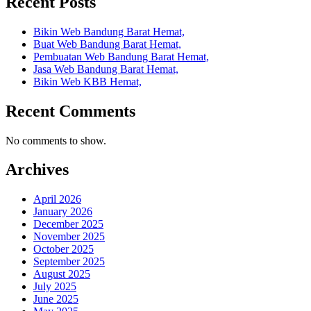
Recent Posts
Bikin Web Bandung Barat Hemat,
Buat Web Bandung Barat Hemat,
Pembuatan Web Bandung Barat Hemat,
Jasa Web Bandung Barat Hemat,
Bikin Web KBB Hemat,
Recent Comments
No comments to show.
Archives
April 2026
January 2026
December 2025
November 2025
October 2025
September 2025
August 2025
July 2025
June 2025