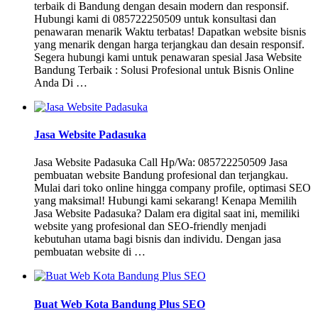
terbaik di Bandung dengan desain modern dan responsif.
Hubungi kami di 085722250509 untuk konsultasi dan
penawaran menarik Waktu terbatas! Dapatkan website bisnis
yang menarik dengan harga terjangkau dan desain responsif.
Segera hubungi kami untuk penawaran spesial Jasa Website
Bandung Terbaik : Solusi Profesional untuk Bisnis Online
Anda Di …
Jasa Website Padasuka
Jasa Website Padasuka Call Hp/Wa: 085722250509 Jasa
pembuatan website Bandung profesional dan terjangkau.
Mulai dari toko online hingga company profile, optimasi SEO
yang maksimal! Hubungi kami sekarang! Kenapa Memilih
Jasa Website Padasuka? Dalam era digital saat ini, memiliki
website yang profesional dan SEO-friendly menjadi
kebutuhan utama bagi bisnis dan individu. Dengan jasa
pembuatan website di …
Buat Web Kota Bandung Plus SEO