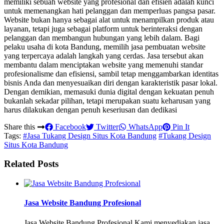
memiliki sebuah website yang profesional dan efisien adalah kunci
untuk memenangkan hati pelanggan dan memperluas pangsa pasar.
Website bukan hanya sebagai alat untuk menampilkan produk atau
layanan, tetapi juga sebagai platform untuk berinteraksi dengan
pelanggan dan membangun hubungan yang lebih dalam. Bagi
pelaku usaha di kota Bandung, memilih jasa pembuatan website
yang terpercaya adalah langkah yang cerdas. Jasa tersebut akan
membantu dalam menciptakan website yang memenuhi standar
profesionalisme dan efisiensi, sambil tetap menggambarkan identitas
bisnis Anda dan menyesuaikan diri dengan karakteristik pasar lokal.
Dengan demikian, memasuki dunia digital dengan kekuatan penuh
bukanlah sekadar pilihan, tetapi merupakan suatu keharusan yang
harus dilakukan dengan penuh keseriusan dan dedikasi
Share this
Facebook
Twitter
WhatsApp
Pin It
Tags:
#Jasa Tukang Design Situs Kota Bandung
#Tukang Design
Situs Kota Bandung
Related Posts
Jasa Website Bandung Profesional
Jasa Website Bandung Profesional Kami menyediakan jasa