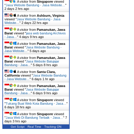
A visitor from
Singapore
viewed
"
Jasa Website Bandung - Jasa Website…
"
2 days 2 hrs ago
A visitor from
Ashburn, Virginia
viewed "
Jasa Website Bandung - Jasa
Website…
"
2 days 22 hrs ago
A visitor from
Pamanukan, Jawa
Barat
viewed "
jasa web bandung Archives
- Jasa…
"
4 days 9 hrs ago
A visitor from
Pamanukan, Jawa
Barat
viewed "
Jasa Website Bandung -
Jasa Website…
"
5 days ago
A visitor from
Pamanukan, Jawa
Barat
viewed "
Jasa Website Batujajar
Bandung - Jasa…
"
5 days 8 hrs ago
A visitor from
Santa Clara,
California
viewed "
Jasa Website Bandung
- Jasa Website…
"
6 days 1 hr ago
A visitor from
Pamanukan, Jawa
Barat
viewed "
Jasa Website Batujajar
Bandung - Jasa…
"
6 days 9 hrs ago
A visitor from
Singapore
viewed
"
Tukang Buat Web Kota Bandung - Jasa…
"
6 days 18 hrs ago
A visitor from
Singapore
viewed
"
Jasa Web Di Bandung Terbaik - Jasa…
"
7
days 3 hrs ago
Get Script
Real Time
Tracking ON