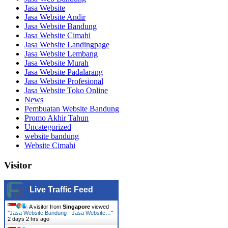
Jasa Website
Jasa Website Andir
Jasa Website Bandung
Jasa Website Cimahi
Jasa Website Landingpage
Jasa Website Lembang
Jasa Website Murah
Jasa Website Padalarang
Jasa Website Profesional
Jasa Website Toko Online
News
Pembuatan Website Bandung
Promo Akhir Tahun
Uncategorized
website bandung
Website Cimahi
Visitor
Live Traffic Feed
A visitor from
Singapore
viewed
"
Jasa Website Bandung - Jasa Website…
"
2 days 2 hrs ago