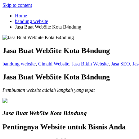
Skip to content
Home
bandung website
Jasa Buat Web5ite Kota B4ndung
Jasa Buat Web5ite Kota B4ndung
bandung website
,
Cimahi Website
,
Jasa Bikin Website
,
Jasa SEO
,
Ja
Jasa Buat Web5ite Kota B4ndung
Pembuatan website adalah langkah yang tepat
Jasa Buat Web5ite Kota B4ndung
Pentingnya Website untuk Bisnis Anda