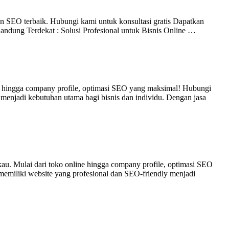
n SEO terbaik. Hubungi kami untuk konsultasi gratis Dapatkan
Bandung Terdekat : Solusi Profesional untuk Bisnis Online …
e hingga company profile, optimasi SEO yang maksimal! Hubungi
 menjadi kebutuhan utama bagi bisnis dan individu. Dengan jasa
 Mulai dari toko online hingga company profile, optimasi SEO
miliki website yang profesional dan SEO-friendly menjadi