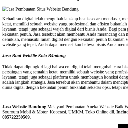
Kehadiran digital telah mengubah lanskap bisnis secara mendasar, 
ketat, memiliki sebuah website yang profesional dan efisien bukanlah
layanan, tetapi juga sebagai wajah digital dari bisnis Anda. Bagi p
kekuatan penuh. Jasa tersebut akan membantu Anda merancang dan m
demikian, memasuki ranah digital dengan kekuatan penuh bukanlah sek
website yang tepat, Anda dapat memastikan bahwa bisnis Anda memili
Jasa Buat Web5ite Kota B4ndung
Tidak dapat dipungkiri lagi bahwa era digital telah mengubah cara b
persaingan yang semakin ketat, memiliki sebuah website yang profe
layanan, tetapi juga sebagai platform untuk membangun koneksi den
adalah langkah strategis. Jasa tersebut akan membantu dalam mencipt
dunia digital dengan kekuatan penuh bukanlah sekadar opsi, tetapi 
Jasa Website Bandung
Melayani Pembuatan Aneka Website Baik Web
Souroum Mobil & Motor, Koperasi, UMKM, Toko Online dll,
Inclu
085722250509
.