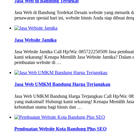
Jasa Web di Bandung Terdekat
Jasa Web di Bandung Terdekat Desain website yang menarik da
penawaran spesial hari ini, website bisnis Anda siap dibuat d
Jasa Website Jamika
Jasa Website Jamika Call Hp/Wa: 085722250509 Jasa pembuatan
kami sekarang! Kenapa Memilih Jasa Website Jamika? Dalam era 
pembuatan website di …
Jasa Web UMKM Bandung Harga Terjangkau
Jasa Web UMKM Bandung Harga Terjangkau Call Hp/Wa: 085722
yang maksimal! Hubungi kami sekarang! Kenapa Memilih Jasa 
kebutuhan utama bagi bisnis dan …
Pembuatan Website Kota Bandung Plus SEO