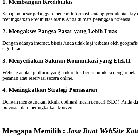
1. Membangun Kredibilitas
Sebagian besar pelanggan mencari informasi tentang produk atau lay
meningkatkan kredibilitas bisnis Anda di mata pelanggan potensial.
2. Mengakses Pangsa Pasar yang Lebih Luas
Dengan adanya internet, bisnis Anda tidak lagi terbatas oleh geogr
signifikan.
3. Menyediakan Saluran Komunikasi yang Efektif
Website adalah platform yang baik untuk berkomunikasi dengan pel
pesanan atau reservasi secara online.
4. Meningkatkan Strategi Pemasaran
Dengan menggunakan teknik optimasi mesin pencari (SEO), Anda dapa
potensial dan meningkatkan konversi.
Mengapa Memilih :
Jasa Buat Web5ite Ko