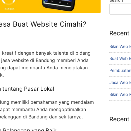
Search
asa Buat Website Cimahi
?
Recent
Bikin Web 
 kreatif dengan banyak talenta di bidang
Buat Web 
h jasa website di Bandung memberi Anda
i yang dapat membantu Anda menciptakan
Pembuatan
k.
Jasa Web 
tentang Pasar Lokal
Bikin Web 
andung memiliki pemahaman yang mendalam
a dapat membantu Anda mengoptimalkan
pelanggan di Bandung dan sekitarnya.
Recent
 Pelanggan yang Baik