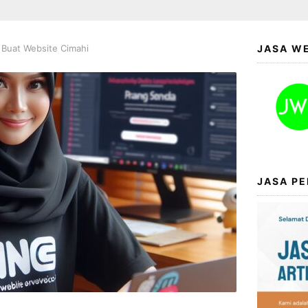
 Buat Website Cimahi
JASA W
JASA PE