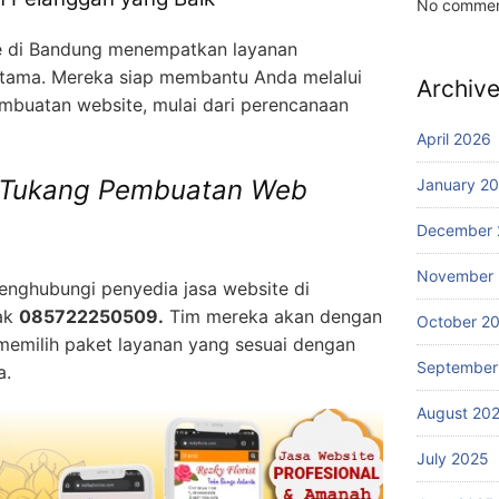
No commen
e di Bandung menempatkan layanan
 utama. Mereka siap membantu Anda melalui
Archiv
embuatan website, mulai dari perencanaan
April 2026
Tukang Pembuatan Web
January 2
December 
November
nghubungi penyedia jasa website di
ak
085722250509.
Tim mereka akan dengan
October 2
emilih paket layanan yang sesuai dengan
September
a.
August 20
July 2025