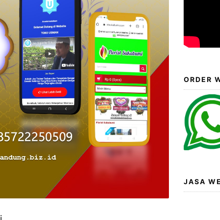
ORDER W
JASA W
i