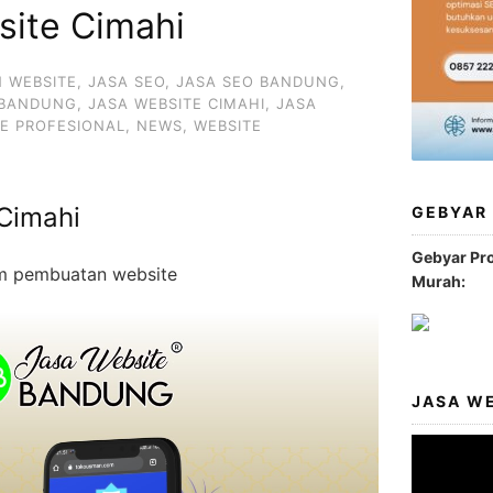
site Cimahi
N WEBSITE
,
JASA SEO
,
JASA SEO BANDUNG
,
 BANDUNG
,
JASA WEBSITE CIMAHI
,
JASA
TE PROFESIONAL
,
NEWS
,
WEBSITE
Cimahi
GEBYAR
Gebyar Pr
am pembuatan website
Murah:
JASA W