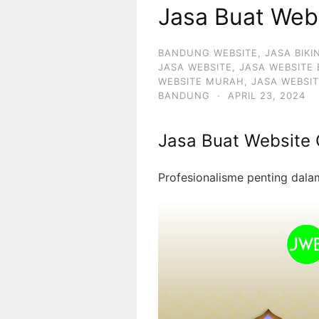
Jasa Buat Web
BANDUNG WEBSITE
,
JASA BIKI
JASA WEBSITE
,
JASA WEBSITE
WEBSITE MURAH
,
JASA WEBSI
BANDUNG
·
APRIL 23, 2024
Jasa Buat Website 
Profesionalisme penting dal