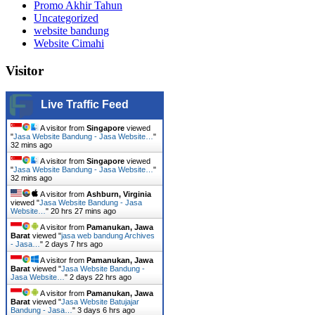
Promo Akhir Tahun
Uncategorized
website bandung
Website Cimahi
Visitor
Live Traffic Feed
A visitor from
Singapore
viewed
"
Jasa Website Bandung - Jasa Website…
"
32 mins ago
A visitor from
Singapore
viewed
"
Jasa Website Bandung - Jasa Website…
"
32 mins ago
A visitor from
Ashburn, Virginia
viewed "
Jasa Website Bandung - Jasa
Website…
"
20 hrs 27 mins ago
A visitor from
Pamanukan, Jawa
Barat
viewed "
jasa web bandung Archives
- Jasa…
"
2 days 7 hrs ago
A visitor from
Pamanukan, Jawa
Barat
viewed "
Jasa Website Bandung -
Jasa Website…
"
2 days 22 hrs ago
A visitor from
Pamanukan, Jawa
Barat
viewed "
Jasa Website Batujajar
Bandung - Jasa…
"
3 days 6 hrs ago