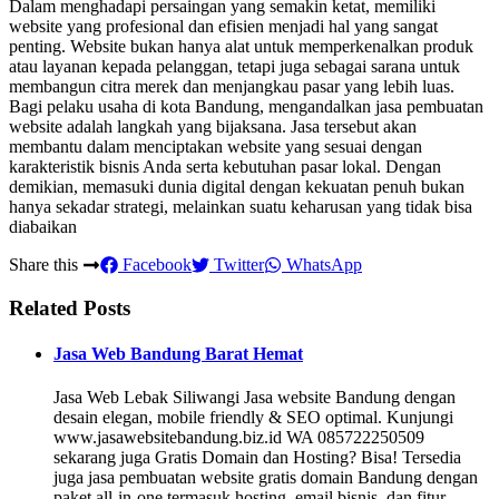
Dalam menghadapi persaingan yang semakin ketat, memiliki
website yang profesional dan efisien menjadi hal yang sangat
penting. Website bukan hanya alat untuk memperkenalkan produk
atau layanan kepada pelanggan, tetapi juga sebagai sarana untuk
membangun citra merek dan menjangkau pasar yang lebih luas.
Bagi pelaku usaha di kota Bandung, mengandalkan jasa pembuatan
website adalah langkah yang bijaksana. Jasa tersebut akan
membantu dalam menciptakan website yang sesuai dengan
karakteristik bisnis Anda serta kebutuhan pasar lokal. Dengan
demikian, memasuki dunia digital dengan kekuatan penuh bukan
hanya sekadar strategi, melainkan suatu keharusan yang tidak bisa
diabaikan
Share this
Facebook
Twitter
WhatsApp
Related Posts
Jasa Web Bandung Barat Hemat
Jasa Web Lebak Siliwangi Jasa website Bandung dengan
desain elegan, mobile friendly & SEO optimal. Kunjungi
www.jasawebsitebandung.biz.id WA 085722250509
sekarang juga Gratis Domain dan Hosting? Bisa! Tersedia
juga jasa pembuatan website gratis domain Bandung dengan
paket all-in-one termasuk hosting, email bisnis, dan fitur