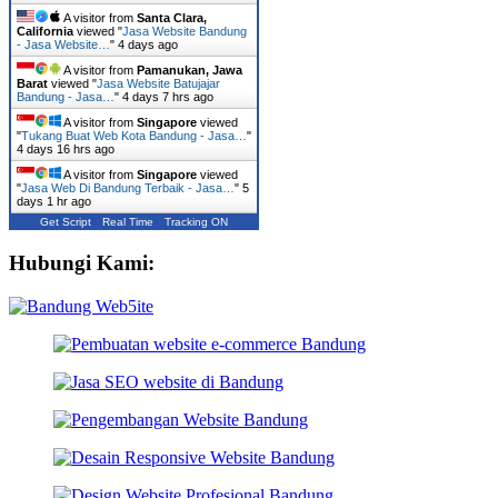
A visitor from
Santa Clara,
California
viewed "
Jasa Website Bandung
- Jasa Website…
"
4 days ago
A visitor from
Pamanukan, Jawa
Barat
viewed "
Jasa Website Batujajar
Bandung - Jasa…
"
4 days 7 hrs ago
A visitor from
Singapore
viewed
"
Tukang Buat Web Kota Bandung - Jasa…
"
4 days 16 hrs ago
A visitor from
Singapore
viewed
"
Jasa Web Di Bandung Terbaik - Jasa…
"
5
days 1 hr ago
Get Script
Real Time
Tracking ON
Hubungi Kami: