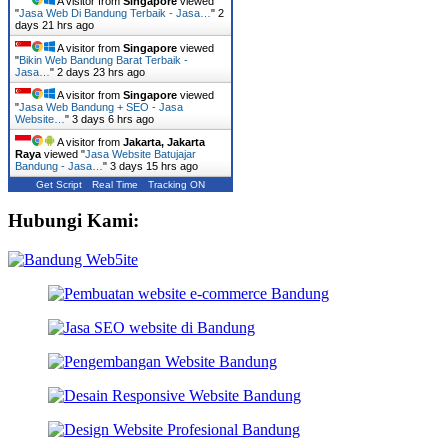
A visitor from
Singapore
viewed
"
Jasa Web Di Bandung Terbaik - Jasa…
"
2
days 21 hrs ago
A visitor from
Singapore
viewed
"
Bikin Web Bandung Barat Terbaik -
Jasa…
"
2 days 23 hrs ago
A visitor from
Singapore
viewed
"
Jasa Web Bandung + SEO - Jasa
Website…
"
3 days 6 hrs ago
A visitor from
Jakarta, Jakarta
Raya
viewed "
Jasa Website Batujajar
Bandung - Jasa…
"
3 days 15 hrs ago
Get Script
Real Time
Tracking ON
Hubungi Kami: