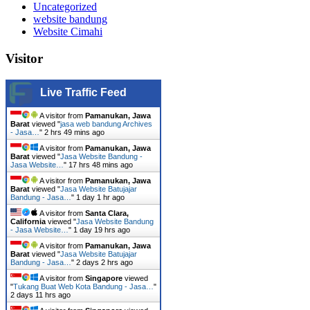
Uncategorized
website bandung
Website Cimahi
Visitor
Live Traffic Feed
A visitor from
Pamanukan, Jawa
Barat
viewed "
jasa web bandung Archives
- Jasa…
"
2 hrs 49 mins ago
A visitor from
Pamanukan, Jawa
Barat
viewed "
Jasa Website Bandung -
Jasa Website…
"
17 hrs 48 mins ago
A visitor from
Pamanukan, Jawa
Barat
viewed "
Jasa Website Batujajar
Bandung - Jasa…
"
1 day 1 hr ago
A visitor from
Santa Clara,
California
viewed "
Jasa Website Bandung
- Jasa Website…
"
1 day 19 hrs ago
A visitor from
Pamanukan, Jawa
Barat
viewed "
Jasa Website Batujajar
Bandung - Jasa…
"
2 days 2 hrs ago
A visitor from
Singapore
viewed
"
Tukang Buat Web Kota Bandung - Jasa…
"
2 days 11 hrs ago