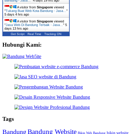
Bandung - Jasa…
"
4 days 19 hrs ago
A visitor from
Singapore
viewed
"
Tukang Buat Web Kota Bandung - Jasa…
"
5 days 4 hrs ago
A visitor from
Singapore
viewed
"
Jasa Web Di Bandung Terbaik - Jasa…
"
5
days 13 hrs ago
Get Script
Real Time
Tracking ON
Hubungi Kami:
Tags
Bandung Website
Bandung
bikin website
Bikin Web Bandung