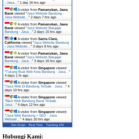
- Jasa…
"
1 day 16 hrs ago
A visitor from
Pamanukan, Jawa
Barat
viewed "
Jasa Website Bandung -
Jasa Website…
"
2 days 7 hrs ago
A visitor from
Pamanukan, Jawa
Barat
viewed "
Jasa Website Batujajar
Bandung - Jasa…
"
2 days 15 hrs ago
A visitor from
Santa Clara,
California
viewed "
Jasa Website Bandung
- Jasa Website…
"
3 days 8 hrs ago
A visitor from
Pamanukan, Jawa
Barat
viewed "
Jasa Website Batujajar
Bandung - Jasa…
"
3 days 16 hrs ago
A visitor from
Singapore
viewed
"
Tukang Buat Web Kota Bandung - Jasa…
"
4 days 1 hr ago
A visitor from
Singapore
viewed
"
Jasa Web Di Bandung Terbaik - Jasa…
"
4
days 10 hrs ago
A visitor from
Singapore
viewed
"
Bikin Web Bandung Barat Terbaik -
Jasa…
"
4 days 12 hrs ago
A visitor from
Singapore
viewed
"
Jasa Web Bandung + SEO - Jasa
Website…
"
4 days 20 hrs ago
Get Script
Real Time
Tracking ON
Hubungi Kami: