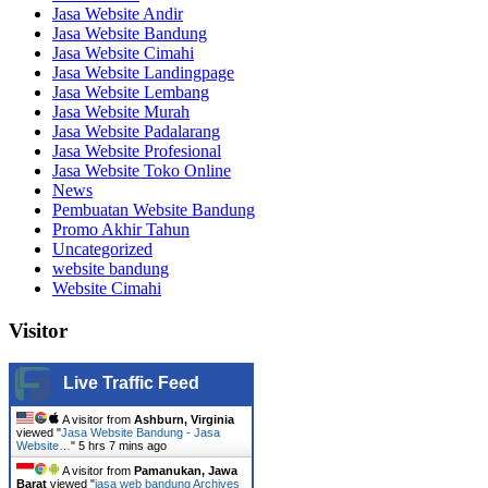
Jasa Website Andir
Jasa Website Bandung
Jasa Website Cimahi
Jasa Website Landingpage
Jasa Website Lembang
Jasa Website Murah
Jasa Website Padalarang
Jasa Website Profesional
Jasa Website Toko Online
News
Pembuatan Website Bandung
Promo Akhir Tahun
Uncategorized
website bandung
Website Cimahi
Visitor
Live Traffic Feed
A visitor from
Ashburn, Virginia
viewed "
Jasa Website Bandung - Jasa
Website…
"
5 hrs 7 mins ago
A visitor from
Pamanukan, Jawa
Barat
viewed "
jasa web bandung Archives