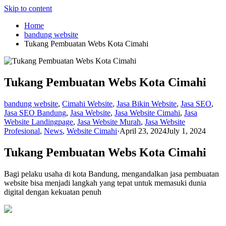
Skip to content
Home
bandung website
Tukang Pembuatan Webs Kota Cimahi
Tukang Pembuatan Webs Kota Cimahi
bandung website
,
Cimahi Website
,
Jasa Bikin Website
,
Jasa SEO
,
Jasa SEO Bandung
,
Jasa Website
,
Jasa Website Cimahi
,
Jasa
Website Landingpage
,
Jasa Website Murah
,
Jasa Website
Profesional
,
News
,
Website Cimahi
·
April 23, 2024
July 1, 2024
Tukang Pembuatan Webs Kota Cimahi
Bagi pelaku usaha di kota Bandung, mengandalkan jasa pembuatan
website bisa menjadi langkah yang tepat untuk memasuki dunia
digital dengan kekuatan penuh