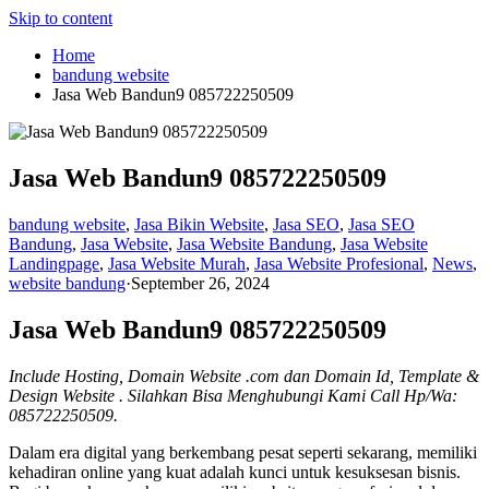
Skip to content
Home
bandung website
Jasa Web Bandun9 085722250509
Jasa Web Bandun9 085722250509
bandung website
,
Jasa Bikin Website
,
Jasa SEO
,
Jasa SEO
Bandung
,
Jasa Website
,
Jasa Website Bandung
,
Jasa Website
Landingpage
,
Jasa Website Murah
,
Jasa Website Profesional
,
News
,
website bandung
·
September 26, 2024
Jasa Web Bandun9 085722250509
Include Hosting, Domain Website .com dan Domain Id, Template &
Design Website . Silahkan Bisa Menghubungi Kami Call Hp/Wa:
085722250509.
Dalam era digital yang berkembang pesat seperti sekarang, memiliki
kehadiran online yang kuat adalah kunci untuk kesuksesan bisnis.