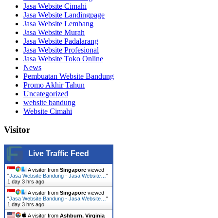
Jasa Website Cimahi
Jasa Website Landingpage
Jasa Website Lembang
Jasa Website Murah
Jasa Website Padalarang
Jasa Website Profesional
Jasa Website Toko Online
News
Pembuatan Website Bandung
Promo Akhir Tahun
Uncategorized
website bandung
Website Cimahi
Visitor
Live Traffic Feed
A visitor from
Singapore
viewed
"
Jasa Website Bandung - Jasa Website…
"
1 day 3 hrs ago
A visitor from
Singapore
viewed
"
Jasa Website Bandung - Jasa Website…
"
1 day 3 hrs ago
A visitor from
Ashburn, Virginia