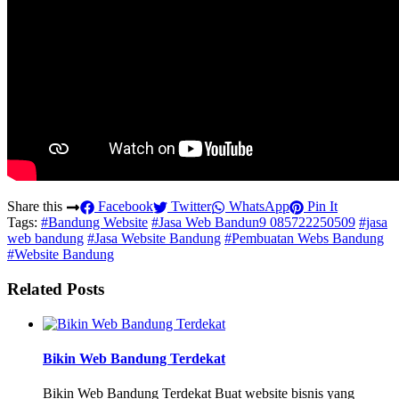
Share this
Facebook
Twitter
WhatsApp
Pin It
Tags:
#Bandung Website
#Jasa Web Bandun9 085722250509
#jasa
web bandung
#Jasa Website Bandung
#Pembuatan Webs Bandung
#Website Bandung
Related Posts
Bikin Web Bandung Terdekat
Bikin Web Bandung Terdekat Buat website bisnis yang