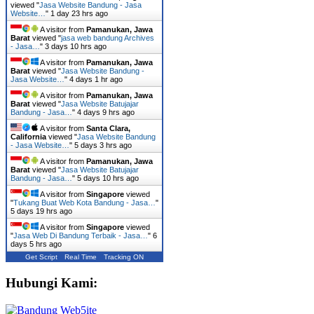
viewed "
Jasa Website Bandung - Jasa
Website…
"
1 day 23 hrs ago
A visitor from
Pamanukan, Jawa
Barat
viewed "
jasa web bandung Archives
- Jasa…
"
3 days 10 hrs ago
A visitor from
Pamanukan, Jawa
Barat
viewed "
Jasa Website Bandung -
Jasa Website…
"
4 days 1 hr ago
A visitor from
Pamanukan, Jawa
Barat
viewed "
Jasa Website Batujajar
Bandung - Jasa…
"
4 days 9 hrs ago
A visitor from
Santa Clara,
California
viewed "
Jasa Website Bandung
- Jasa Website…
"
5 days 3 hrs ago
A visitor from
Pamanukan, Jawa
Barat
viewed "
Jasa Website Batujajar
Bandung - Jasa…
"
5 days 10 hrs ago
A visitor from
Singapore
viewed
"
Tukang Buat Web Kota Bandung - Jasa…
"
5 days 19 hrs ago
A visitor from
Singapore
viewed
"
Jasa Web Di Bandung Terbaik - Jasa…
"
6
days 5 hrs ago
Get Script
Real Time
Tracking ON
Hubungi Kami: