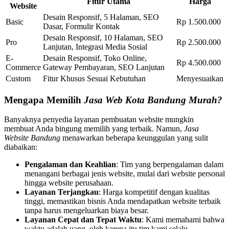
Fitur Utama
Harga
Website
Desain Responsif, 5 Halaman, SEO
Basic
Rp 1.500.000
Dasar, Formulir Kontak
Desain Responsif, 10 Halaman, SEO
Pro
Rp 2.500.000
Lanjutan, Integrasi Media Sosial
E-
Desain Responsif, Toko Online,
Rp 4.500.000
Commerce
Gateway Pembayaran, SEO Lanjutan
Custom
Fitur Khusus Sesuai Kebutuhan
Menyesuaikan
Mengapa Memilih
Jasa Web Kota Bandung Murah?
Banyaknya penyedia layanan pembuatan website mungkin
membuat Anda bingung memilih yang terbaik. Namun,
Jasa
Website Bandung
menawarkan beberapa keunggulan yang sulit
diabaikan:
Pengalaman dan Keahlian
: Tim yang berpengalaman dalam
menangani berbagai jenis website, mulai dari website personal
hingga website perusahaan.
Layanan Terjangkau
: Harga kompetitif dengan kualitas
tinggi, memastikan bisnis Anda mendapatkan website terbaik
tanpa harus mengeluarkan biaya besar.
Layanan Cepat dan Tepat Waktu
: Kami memahami bahwa
waktu adalah uang, oleh karena itu tim kami selalu