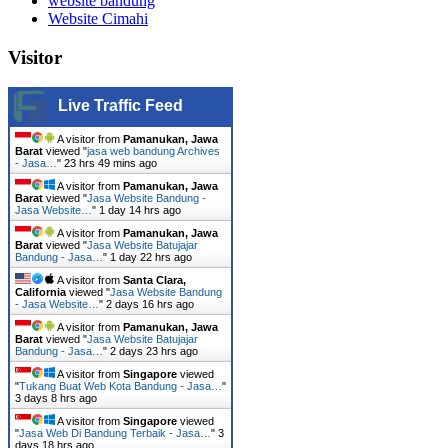
website bandung
Website Cimahi
Visitor
Live Traffic Feed
A visitor from
Pamanukan, Jawa
Barat
viewed "
jasa web bandung Archives
- Jasa…
"
23 hrs 49 mins ago
A visitor from
Pamanukan, Jawa
Barat
viewed "
Jasa Website Bandung -
Jasa Website…
"
1 day 14 hrs ago
A visitor from
Pamanukan, Jawa
Barat
viewed "
Jasa Website Batujajar
Bandung - Jasa…
"
1 day 22 hrs ago
A visitor from
Santa Clara,
California
viewed "
Jasa Website Bandung
- Jasa Website…
"
2 days 16 hrs ago
A visitor from
Pamanukan, Jawa
Barat
viewed "
Jasa Website Batujajar
Bandung - Jasa…
"
2 days 23 hrs ago
A visitor from
Singapore
viewed
"
Tukang Buat Web Kota Bandung - Jasa…
"
3 days 8 hrs ago
A visitor from
Singapore
viewed
"
Jasa Web Di Bandung Terbaik - Jasa…
"
3
days 18 hrs ago