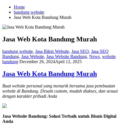
Skip
Home
to
bandung website
content
Jasa Web Kota Bandung Murah
Jasa Web Kota Bandung Murah
bandung website
,
Jasa Bikin Website
,
Jasa SEO
,
Jasa SEO
Bandung
,
Jasa Website
,
Jasa Website Bandung
,
News
,
website
bandung
·
December 26, 2024
April 12, 2025
Jasa Web Kota Bandung Murah
Buat website personal yang menarik bersama jasa pembuatan
website di Bandung. Desain custom, mudah diakses, dan sesuai
dengan karakter pribadi Anda
Jasa Website Bandung: Solusi Terbaik untuk Bisnis Digital
Anda