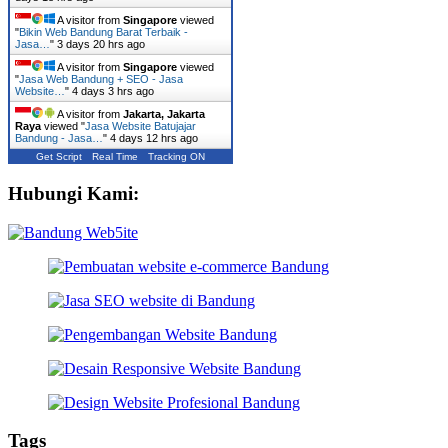
A visitor from
Singapore
viewed
"
Bikin Web Bandung Barat Terbaik -
Jasa…
"
3 days 20 hrs ago
A visitor from
Singapore
viewed
"
Jasa Web Bandung + SEO - Jasa
Website…
"
4 days 3 hrs ago
A visitor from
Jakarta, Jakarta
Raya
viewed "
Jasa Website Batujajar
Bandung - Jasa…
"
4 days 12 hrs ago
Get Script
Real Time
Tracking ON
Hubungi Kami:
Tags