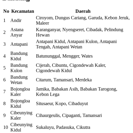
No
Kecamatan
Daerah
Ciroyom, Dungus Cariang, Garuda, Kebon Jeruk,
1
Andir
Maleer
Astana
Karanganyar, Nyengseret, Cibadak, Pelindung
2
Anyar
Hewan
Antapani Kidul, Antapani Kulon, Antapani
3
Antapani
Tengah, Antapani Wetan
Bandung
4
Batununggal, Mengger, Wates
Kidul
Bandung
Cijerah, Cibuntu, Cigondewah Kaler,
5
Kulon
Cigondewah Kidul
Bandung
6
Citarum, Tamansari, Merdeka
Wetan
Bojongloa
Jamika, Babakan Asih, Babakan Tarogong,
7
Kaler
Kebon Lega
Bojongloa
8
Situsaeur, Kopo, Cibaduyut
Kidul
Cibeunying
9
Cihaurgeulis, Cipaganti, Tamansari
Kaler
Cibeunying
10
Sukaluyu, Padasuka, Cikutra
Kidul