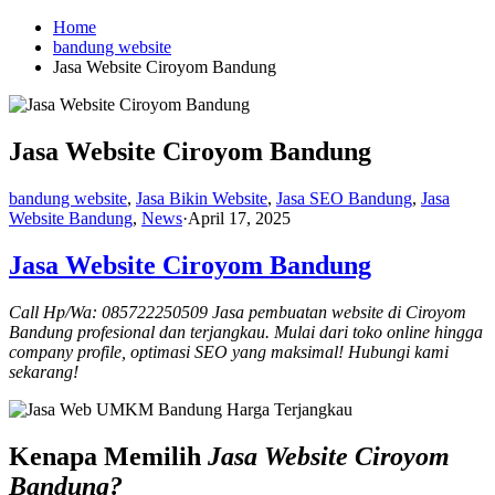
Skip
Home
to
bandung website
content
Jasa Website Ciroyom Bandung
Jasa Website Ciroyom Bandung
bandung website
,
Jasa Bikin Website
,
Jasa SEO Bandung
,
Jasa
Website Bandung
,
News
·
April 17, 2025
Jasa Website Ciroyom Bandung
Call Hp/Wa: 085722250509 Jasa pembuatan website di Ciroyom
Bandung profesional dan terjangkau. Mulai dari toko online hingga
company profile, optimasi SEO yang maksimal! Hubungi kami
sekarang!
Kenapa Memilih
Jasa Website Ciroyom
Bandung?