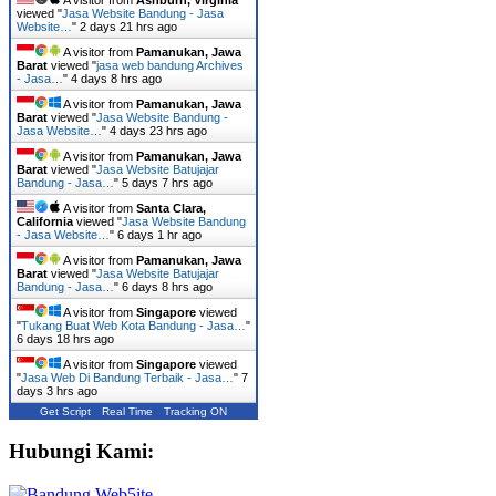
viewed "
Jasa Website Bandung - Jasa
Website…
"
2 days 21 hrs ago
A visitor from
Pamanukan, Jawa
Barat
viewed "
jasa web bandung Archives
- Jasa…
"
4 days 8 hrs ago
A visitor from
Pamanukan, Jawa
Barat
viewed "
Jasa Website Bandung -
Jasa Website…
"
4 days 23 hrs ago
A visitor from
Pamanukan, Jawa
Barat
viewed "
Jasa Website Batujajar
Bandung - Jasa…
"
5 days 7 hrs ago
A visitor from
Santa Clara,
California
viewed "
Jasa Website Bandung
- Jasa Website…
"
6 days 1 hr ago
A visitor from
Pamanukan, Jawa
Barat
viewed "
Jasa Website Batujajar
Bandung - Jasa…
"
6 days 8 hrs ago
A visitor from
Singapore
viewed
"
Tukang Buat Web Kota Bandung - Jasa…
"
6 days 18 hrs ago
A visitor from
Singapore
viewed
"
Jasa Web Di Bandung Terbaik - Jasa…
"
7
days 3 hrs ago
Get Script
Real Time
Tracking ON
Hubungi Kami: