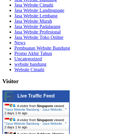
Jasa Website Cimahi
Jasa Website Landingpage
Jasa Website Lembang
Jasa Website Murah
Jasa Website Padalarang
Jasa Website Profesional
Jasa Website Toko Online
News
Pembuatan Website Bandung
Promo Akhir Tahun
Uncategorized
website bandung
Website Cimahi
Visitor
Live Traffic Feed
A visitor from
Singapore
viewed
"
Jasa Website Bandung - Jasa Website…
"
2 days 1 hr ago
A visitor from
Singapore
viewed
"
Jasa Website Bandung - Jasa Website…
"
2 days 1 hr ago
A visitor from
Ashburn, Virginia