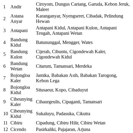
Ciroyom, Dungus Cariang, Garuda, Kebon Jeruk,
1
Andir
Maleer
Astana
Karanganyar, Nyengseret, Cibadak, Pelindung
2
Anyar
Hewan
Antapani Kidul, Antapani Kulon, Antapani
3
Antapani
Tengah, Antapani Wetan
Bandung
4
Batununggal, Mengger, Wates
Kidul
Bandung
Cijerah, Cibuntu, Cigondewah Kaler,
5
Kulon
Cigondewah Kidul
Bandung
6
Citarum, Tamansari, Merdeka
Wetan
Bojongloa
Jamika, Babakan Asih, Babakan Tarogong,
7
Kaler
Kebon Lega
Bojongloa
8
Situsaeur, Kopo, Cibaduyut
Kidul
Cibeunying
9
Cihaurgeulis, Cipaganti, Tamansari
Kaler
Cibeunying
10
Sukaluyu, Padasuka, Cikutra
Kidul
11
Cibiru
Cipadung, Cibiru Hilir, Cibiru Wetan
12
Cicendo
Pasirkaliki, Pajajaran, Arjuna