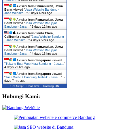
A visitor from
Pamanukan, Jawa
Barat
viewed "
Jasa Website Bandung -
Jasa Website…
"
3 days 4 hrs ago
A visitor from
Pamanukan, Jawa
Barat
viewed "
Jasa Website Batujajar
Bandung - Jasa…
"
3 days 12 hrs ago
A visitor from
Santa Clara,
California
viewed "
Jasa Website Bandung
- Jasa Website…
"
4 days 5 hrs ago
A visitor from
Pamanukan, Jawa
Barat
viewed "
Jasa Website Batujajar
Bandung - Jasa…
"
4 days 13 hrs ago
A visitor from
Singapore
viewed
"
Tukang Buat Web Kota Bandung - Jasa…
"
4 days 22 hrs ago
A visitor from
Singapore
viewed
"
Jasa Web Di Bandung Terbaik - Jasa…
"
5
days 7 hrs ago
Get Script
Real Time
Tracking ON
Hubungi Kami: