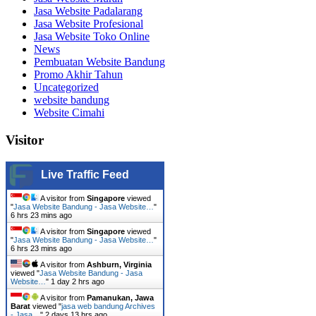
Jasa Website Padalarang
Jasa Website Profesional
Jasa Website Toko Online
News
Pembuatan Website Bandung
Promo Akhir Tahun
Uncategorized
website bandung
Website Cimahi
Visitor
Live Traffic Feed
A visitor from
Singapore
viewed
"
Jasa Website Bandung - Jasa Website…
"
6 hrs 23 mins ago
A visitor from
Singapore
viewed
"
Jasa Website Bandung - Jasa Website…
"
6 hrs 23 mins ago
A visitor from
Ashburn, Virginia
viewed "
Jasa Website Bandung - Jasa
Website…
"
1 day 2 hrs ago
A visitor from
Pamanukan, Jawa
Barat
viewed "
jasa web bandung Archives
- Jasa…
"
2 days 13 hrs ago