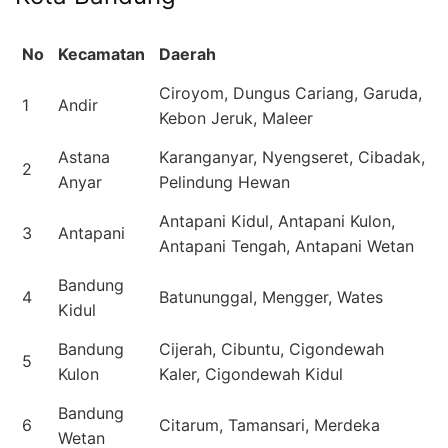
No
Kecamatan
Daerah
Ciroyom, Dungus Cariang, Garuda,
1
Andir
Kebon Jeruk, Maleer
Astana
Karanganyar, Nyengseret, Cibadak,
2
Anyar
Pelindung Hewan
Antapani Kidul, Antapani Kulon,
3
Antapani
Antapani Tengah, Antapani Wetan
Bandung
4
Batununggal, Mengger, Wates
Kidul
Bandung
Cijerah, Cibuntu, Cigondewah
5
Kulon
Kaler, Cigondewah Kidul
Bandung
6
Citarum, Tamansari, Merdeka
Wetan