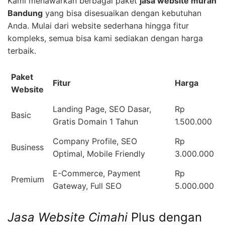
Kami menawarkan berbagai paket
jasa website murah
Bandung
yang bisa disesuaikan dengan kebutuhan
Anda. Mulai dari website sederhana hingga fitur
kompleks, semua bisa kami sediakan dengan harga
terbaik.
Paket
Fitur
Harga
Website
Landing Page, SEO Dasar,
Rp
Basic
Gratis Domain 1 Tahun
1.500.000
Company Profile, SEO
Rp
Business
Optimal, Mobile Friendly
3.000.000
E-Commerce, Payment
Rp
Premium
Gateway, Full SEO
5.000.000
Jasa Website Cimahi
Plus dengan