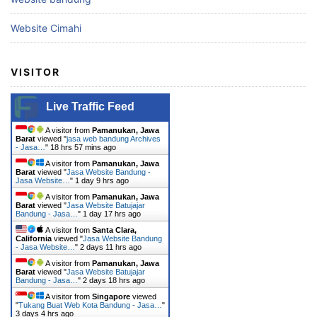
Website Cimahi
VISITOR
Live Traffic Feed
A visitor from
Pamanukan, Jawa
Barat
viewed "
jasa web bandung Archives
- Jasa…
"
18 hrs 57 mins ago
A visitor from
Pamanukan, Jawa
Barat
viewed "
Jasa Website Bandung -
Jasa Website…
"
1 day 9 hrs ago
A visitor from
Pamanukan, Jawa
Barat
viewed "
Jasa Website Batujajar
Bandung - Jasa…
"
1 day 17 hrs ago
A visitor from
Santa Clara,
California
viewed "
Jasa Website Bandung
- Jasa Website…
"
2 days 11 hrs ago
A visitor from
Pamanukan, Jawa
Barat
viewed "
Jasa Website Batujajar
Bandung - Jasa…
"
2 days 18 hrs ago
A visitor from
Singapore
viewed
"
Tukang Buat Web Kota Bandung - Jasa…
"
3 days 4 hrs ago