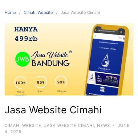
Skip
to
Home
Cimahi Website
Jasa Website Cimahi
content
Jasa Website Cimahi
CIMAHI WEBSITE
,
JASA WEBSITE CIMAHI
,
NEWS
·
JUNE
4, 2025