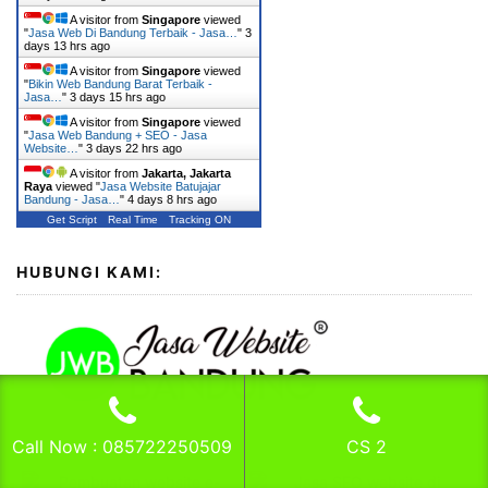
A visitor from
Singapore
viewed
"
Jasa Web Di Bandung Terbaik - Jasa…
"
3
days 13 hrs ago
A visitor from
Singapore
viewed
"
Bikin Web Bandung Barat Terbaik -
Jasa…
"
3 days 15 hrs ago
A visitor from
Singapore
viewed
"
Jasa Web Bandung + SEO - Jasa
Website…
"
3 days 22 hrs ago
A visitor from
Jakarta, Jakarta
Raya
viewed "
Jasa Website Batujajar
Bandung - Jasa…
"
4 days 8 hrs ago
Get Script
Real Time
Tracking ON
HUBUNGI KAMI:
Call Now : 085722250509
CS 2