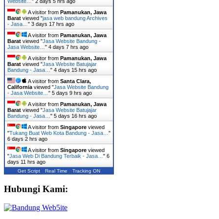
Website…
"
2 days 5 hrs ago
A visitor from
Pamanukan, Jawa
Barat
viewed "
jasa web bandung Archives
- Jasa…
"
3 days 17 hrs ago
A visitor from
Pamanukan, Jawa
Barat
viewed "
Jasa Website Bandung -
Jasa Website…
"
4 days 7 hrs ago
A visitor from
Pamanukan, Jawa
Barat
viewed "
Jasa Website Batujajar
Bandung - Jasa…
"
4 days 15 hrs ago
A visitor from
Santa Clara,
California
viewed "
Jasa Website Bandung
- Jasa Website…
"
5 days 9 hrs ago
A visitor from
Pamanukan, Jawa
Barat
viewed "
Jasa Website Batujajar
Bandung - Jasa…
"
5 days 16 hrs ago
A visitor from
Singapore
viewed
"
Tukang Buat Web Kota Bandung - Jasa…
"
6 days 2 hrs ago
A visitor from
Singapore
viewed
"
Jasa Web Di Bandung Terbaik - Jasa…
"
6
days 11 hrs ago
Get Script
Real Time
Tracking ON
Hubungi Kami: