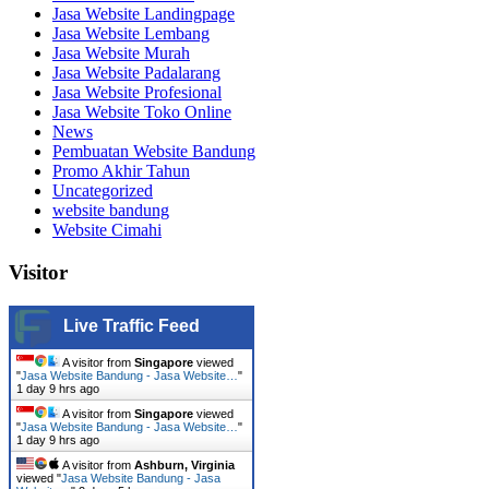
Jasa Website Landingpage
Jasa Website Lembang
Jasa Website Murah
Jasa Website Padalarang
Jasa Website Profesional
Jasa Website Toko Online
News
Pembuatan Website Bandung
Promo Akhir Tahun
Uncategorized
website bandung
Website Cimahi
Visitor
Live Traffic Feed
A visitor from
Singapore
viewed
"
Jasa Website Bandung - Jasa Website…
"
1 day 9 hrs ago
A visitor from
Singapore
viewed
"
Jasa Website Bandung - Jasa Website…
"
1 day 9 hrs ago
A visitor from
Ashburn, Virginia
viewed "
Jasa Website Bandung - Jasa