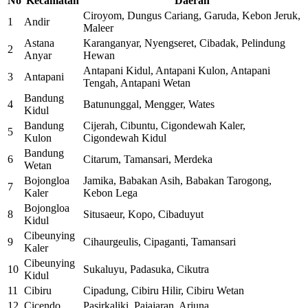
No
Kecamatan
Daerah
Ciroyom, Dungus Cariang, Garuda, Kebon Jeruk,
1
Andir
Maleer
Astana
Karanganyar, Nyengseret, Cibadak, Pelindung
2
Anyar
Hewan
Antapani Kidul, Antapani Kulon, Antapani
3
Antapani
Tengah, Antapani Wetan
Bandung
4
Batununggal, Mengger, Wates
Kidul
Bandung
Cijerah, Cibuntu, Cigondewah Kaler,
5
Kulon
Cigondewah Kidul
Bandung
6
Citarum, Tamansari, Merdeka
Wetan
Bojongloa
Jamika, Babakan Asih, Babakan Tarogong,
7
Kaler
Kebon Lega
Bojongloa
8
Situsaeur, Kopo, Cibaduyut
Kidul
Cibeunying
9
Cihaurgeulis, Cipaganti, Tamansari
Kaler
Cibeunying
10
Sukaluyu, Padasuka, Cikutra
Kidul
11
Cibiru
Cipadung, Cibiru Hilir, Cibiru Wetan
12
Cicendo
Pasirkaliki, Pajajaran, Arjuna