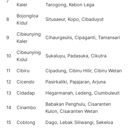
7
Kaler
Tarogong, Kebon Lega
Bojongloa
8
Situsaeur, Kopo, Cibaduyut
Kidul
Cibeunying
9
Cihaurgeulis, Cipaganti, Tamansari
Kaler
Cibeunying
10
Sukaluyu, Padasuka, Cikutra
Kidul
11
Cibiru
Cipadung, Cibiru Hilir, Cibiru Wetan
12
Cicendo
Pasirkaliki, Pajajaran, Arjuna
13
Cidadap
Hegarmanah, Ledeng, Ciumbuleuit
Babakan Penghulu, Cisaranten
14
Cinambo
Kulon, Cisaranten Wetan
15
Coblong
Dago, Lebak Siliwangi, Sekeloa