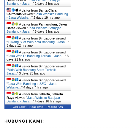
Barat
viewed "
Jasa Website Batujajar
Bandung - Jasa…
"
2 days 2 hrs ago
A visitor from
Santa Clara,
California
viewed "
Jasa Website Bandung
- Jasa Website…
"
2 days 19 hrs ago
A visitor from
Pamanukan, Jawa
Barat
viewed "
Jasa Website Batujajar
Bandung - Jasa…
"
3 days 3 hrs ago
A visitor from
Singapore
viewed
"
Tukang Buat Web Kota Bandung - Jasa…
"
3 days 12 hrs ago
A visitor from
Singapore
viewed
"
Jasa Web Di Bandung Terbaik - Jasa…
"
3
days 21 hrs ago
A visitor from
Singapore
viewed
"
Bikin Web Bandung Barat Terbaik -
Jasa…
"
3 days 23 hrs ago
A visitor from
Singapore
viewed
"
Jasa Web Bandung + SEO - Jasa
Website…
"
4 days 7 hrs ago
A visitor from
Jakarta, Jakarta
Raya
viewed "
Jasa Website Batujajar
Bandung - Jasa…
"
4 days 16 hrs ago
Get Script
Real Time
Tracking ON
HUBUNGI KAMI: