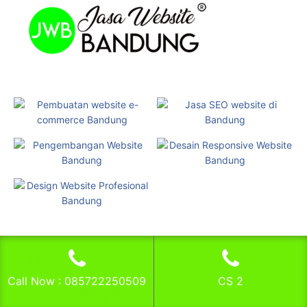
TAGS
Call Now : 085722250509
CS 2
Bandung Website
Bandung
Bikin Web Bandung