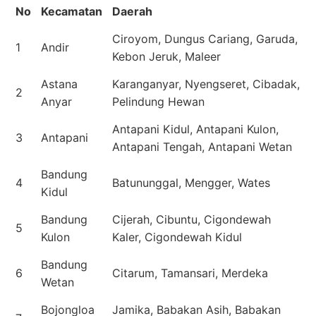
No
Kecamatan
Daerah
Ciroyom, Dungus Cariang, Garuda,
1
Andir
Kebon Jeruk, Maleer
Astana
Karanganyar, Nyengseret, Cibadak,
2
Anyar
Pelindung Hewan
Antapani Kidul, Antapani Kulon,
3
Antapani
Antapani Tengah, Antapani Wetan
Bandung
4
Batununggal, Mengger, Wates
Kidul
Bandung
Cijerah, Cibuntu, Cigondewah
5
Kulon
Kaler, Cigondewah Kidul
Bandung
6
Citarum, Tamansari, Merdeka
Wetan
Bojongloa
Jamika, Babakan Asih, Babakan