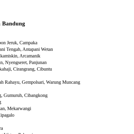
a Bandung
bon Jeruk, Campaka
ani Tengah, Antapani Wetan
ukamiskin, Arcamanik
n, Nyengseret, Panjunan
ahaji, Cirangrang, Cibuntu
ah Rahayu, Gempolsari, Warung Muncang
ng, Gumuruh, Cibangkong
g
tan, Mekarwangi
Cipagalo
ra