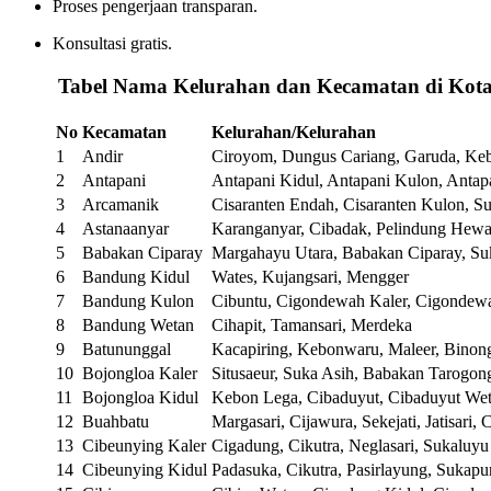
Proses pengerjaan transparan.
Konsultasi gratis.
️
Tabel Nama Kelurahan dan Kecamatan di Kot
No
Kecamatan
Kelurahan/Kelurahan
1
Andir
Ciroyom, Dungus Cariang, Garuda, Ke
2
Antapani
Antapani Kidul, Antapani Kulon, Antap
3
Arcamanik
Cisaranten Endah, Cisaranten Kulon, S
4
Astanaanyar
Karanganyar, Cibadak, Pelindung Hewa
5
Babakan Ciparay
Margahayu Utara, Babakan Ciparay, Suk
6
Bandung Kidul
Wates, Kujangsari, Mengger
7
Bandung Kulon
Cibuntu, Cigondewah Kaler, Cigondew
8
Bandung Wetan
Cihapit, Tamansari, Merdeka
9
Batununggal
Kacapiring, Kebonwaru, Maleer, Bino
10
Bojongloa Kaler
Situsaeur, Suka Asih, Babakan Tarogon
11
Bojongloa Kidul
Kebon Lega, Cibaduyut, Cibaduyut We
12
Buahbatu
Margasari, Cijawura, Sekejati, Jatisari, 
13
Cibeunying Kaler
Cigadung, Cikutra, Neglasari, Sukaluyu
14
Cibeunying Kidul
Padasuka, Cikutra, Pasirlayung, Sukapu