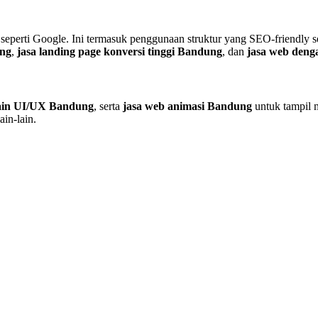
 seperti Google. Ini termasuk penggunaan struktur yang SEO-friendly
ung
,
jasa landing page konversi tinggi Bandung
, dan
jasa web den
sain UI/UX Bandung
, serta
jasa web animasi Bandung
untuk tampil m
ain-lain.