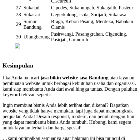
Ciseureuh
27
Sukajadi
Cipedes, Sukabungah, Sukagalih, Pasteur
28
Sukasari
Gegerkalong, Isola, Sarijadi, Sukarasa
Sumur
Braga, Kebon Pisang, Merdeka, Babakan
29
Bandung
Ciamis
Pasirwangi, Pasanggrahan, Cigending,
30
Ujungberung
Pasirjati, Gumuruh
Kesimpulan
Jika Anda mencari
jasa bikin website jasa Bandung
atau layanan
pembuatan website untuk berbagai kebutuhan usaha dan organisasi,
kami siap membantu Anda dari awal hingga tuntas. Dengan puluhan
keyword relevan seperti:
Ingin membuat bisnis Anda lebih terlihat dan dikenal? Dapatkan
website yang tidak hanya memukau, tapi juga dapat mendongkrak
penjualan Anda! Desain responsif, modern, dan penuh dengan fitur
yang dapat membantu bisnis Anda tumbuh. Hubungi kami segera
untuk layanan terbaik dan harga spesial!
…kami optimalkan semuanya agar halaman ini bisa muncul di