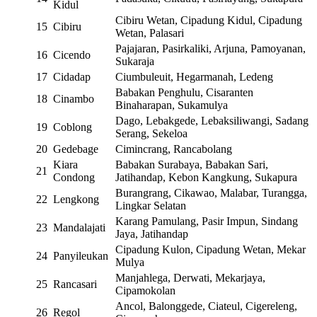
Kidul
Cibiru Wetan, Cipadung Kidul, Cipadung
15
Cibiru
Wetan, Palasari
Pajajaran, Pasirkaliki, Arjuna, Pamoyanan,
16
Cicendo
Sukaraja
17
Cidadap
Ciumbuleuit, Hegarmanah, Ledeng
Babakan Penghulu, Cisaranten
18
Cinambo
Binaharapan, Sukamulya
Dago, Lebakgede, Lebaksiliwangi, Sadang
19
Coblong
Serang, Sekeloa
20
Gedebage
Cimincrang, Rancabolang
Kiara
Babakan Surabaya, Babakan Sari,
21
Condong
Jatihandap, Kebon Kangkung, Sukapura
Burangrang, Cikawao, Malabar, Turangga,
22
Lengkong
Lingkar Selatan
Karang Pamulang, Pasir Impun, Sindang
23
Mandalajati
Jaya, Jatihandap
Cipadung Kulon, Cipadung Wetan, Mekar
24
Panyileukan
Mulya
Manjahlega, Derwati, Mekarjaya,
25
Rancasari
Cipamokolan
Ancol, Balonggede, Ciateul, Cigereleng,
26
Regol