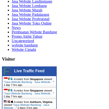
Jasa Website Landingpage
Jasa Website Lembang
Jasa Website Murah
Jasa Website Padalarang
Jasa Website Profesional
Jasa Website Toko Online
News
Pembuatan Website Bandung
Promo Akhir Tahun
Uncategorized
website bandung
Website Cimahi
Visitor
Live Traffic Feed
A visitor from
Singapore
viewed
"
Jasa Website Bandung - Jasa Website…
"
1 day 7 hrs ago
A visitor from
Singapore
viewed
"
Jasa Website Bandung - Jasa Website…
"
1 day 7 hrs ago
A visitor from
Ashburn, Virginia
viewed "
Jasa Website Bandung - Jasa
Website…
"
2 days 3 hrs ago