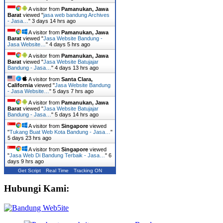
A visitor from
Pamanukan, Jawa
Barat
viewed "
jasa web bandung Archives
- Jasa…
"
3 days 14 hrs ago
A visitor from
Pamanukan, Jawa
Barat
viewed "
Jasa Website Bandung -
Jasa Website…
"
4 days 5 hrs ago
A visitor from
Pamanukan, Jawa
Barat
viewed "
Jasa Website Batujajar
Bandung - Jasa…
"
4 days 13 hrs ago
A visitor from
Santa Clara,
California
viewed "
Jasa Website Bandung
- Jasa Website…
"
5 days 7 hrs ago
A visitor from
Pamanukan, Jawa
Barat
viewed "
Jasa Website Batujajar
Bandung - Jasa…
"
5 days 14 hrs ago
A visitor from
Singapore
viewed
"
Tukang Buat Web Kota Bandung - Jasa…
"
5 days 23 hrs ago
A visitor from
Singapore
viewed
"
Jasa Web Di Bandung Terbaik - Jasa…
"
6
days 9 hrs ago
Get Script
Real Time
Tracking ON
Hubungi Kami: