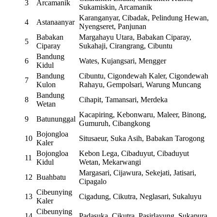
3
Arcamanik
Sukamiskin, Arcamanik
Karanganyar, Cibadak, Pelindung Hewan,
4
Astanaanyar
Nyengseret, Panjunan
Babakan
Margahayu Utara, Babakan Ciparay,
5
Ciparay
Sukahaji, Cirangrang, Cibuntu
Bandung
6
Wates, Kujangsari, Mengger
Kidul
Bandung
Cibuntu, Cigondewah Kaler, Cigondewah
7
Kulon
Rahayu, Gempolsari, Warung Muncang
Bandung
8
Cihapit, Tamansari, Merdeka
Wetan
Kacapiring, Kebonwaru, Maleer, Binong,
9
Batununggal
Gumuruh, Cibangkong
Bojongloa
10
Situsaeur, Suka Asih, Babakan Tarogong
Kaler
Bojongloa
Kebon Lega, Cibaduyut, Cibaduyut
11
Kidul
Wetan, Mekarwangi
Margasari, Cijawura, Sekejati, Jatisari,
12
Buahbatu
Cipagalo
Cibeunying
13
Cigadung, Cikutra, Neglasari, Sukaluyu
Kaler
Cibeunying
14
Padasuka, Cikutra, Pasirlayung, Sukapura