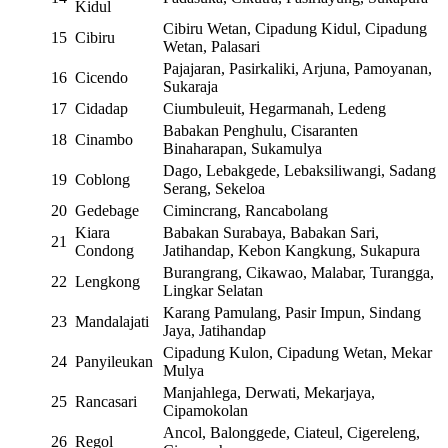
Kidul
Cibiru Wetan, Cipadung Kidul, Cipadung
15
Cibiru
Wetan, Palasari
Pajajaran, Pasirkaliki, Arjuna, Pamoyanan,
16
Cicendo
Sukaraja
17
Cidadap
Ciumbuleuit, Hegarmanah, Ledeng
Babakan Penghulu, Cisaranten
18
Cinambo
Binaharapan, Sukamulya
Dago, Lebakgede, Lebaksiliwangi, Sadang
19
Coblong
Serang, Sekeloa
20
Gedebage
Cimincrang, Rancabolang
Kiara
Babakan Surabaya, Babakan Sari,
21
Condong
Jatihandap, Kebon Kangkung, Sukapura
Burangrang, Cikawao, Malabar, Turangga,
22
Lengkong
Lingkar Selatan
Karang Pamulang, Pasir Impun, Sindang
23
Mandalajati
Jaya, Jatihandap
Cipadung Kulon, Cipadung Wetan, Mekar
24
Panyileukan
Mulya
Manjahlega, Derwati, Mekarjaya,
25
Rancasari
Cipamokolan
Ancol, Balonggede, Ciateul, Cigereleng,
26
Regol