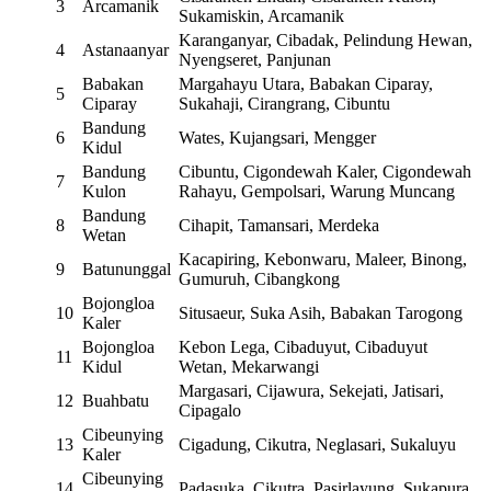
3
Arcamanik
Sukamiskin, Arcamanik
Karanganyar, Cibadak, Pelindung Hewan,
4
Astanaanyar
Nyengseret, Panjunan
Babakan
Margahayu Utara, Babakan Ciparay,
5
Ciparay
Sukahaji, Cirangrang, Cibuntu
Bandung
6
Wates, Kujangsari, Mengger
Kidul
Bandung
Cibuntu, Cigondewah Kaler, Cigondewah
7
Kulon
Rahayu, Gempolsari, Warung Muncang
Bandung
8
Cihapit, Tamansari, Merdeka
Wetan
Kacapiring, Kebonwaru, Maleer, Binong,
9
Batununggal
Gumuruh, Cibangkong
Bojongloa
10
Situsaeur, Suka Asih, Babakan Tarogong
Kaler
Bojongloa
Kebon Lega, Cibaduyut, Cibaduyut
11
Kidul
Wetan, Mekarwangi
Margasari, Cijawura, Sekejati, Jatisari,
12
Buahbatu
Cipagalo
Cibeunying
13
Cigadung, Cikutra, Neglasari, Sukaluyu
Kaler
Cibeunying
14
Padasuka, Cikutra, Pasirlayung, Sukapura