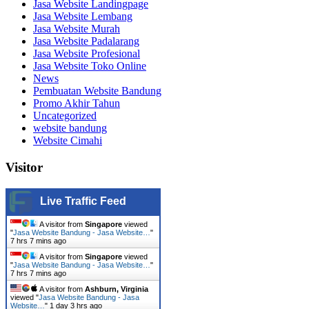
Jasa Website Landingpage
Jasa Website Lembang
Jasa Website Murah
Jasa Website Padalarang
Jasa Website Profesional
Jasa Website Toko Online
News
Pembuatan Website Bandung
Promo Akhir Tahun
Uncategorized
website bandung
Website Cimahi
Visitor
Live Traffic Feed
A visitor from
Singapore
viewed
"
Jasa Website Bandung - Jasa Website…
"
7 hrs 7 mins ago
A visitor from
Singapore
viewed
"
Jasa Website Bandung - Jasa Website…
"
7 hrs 7 mins ago
A visitor from
Ashburn, Virginia
viewed "
Jasa Website Bandung - Jasa
Website…
"
1 day 3 hrs ago