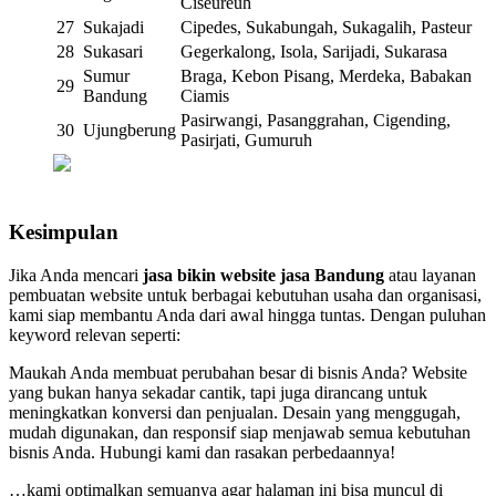
Ciseureuh
27
Sukajadi
Cipedes, Sukabungah, Sukagalih, Pasteur
28
Sukasari
Gegerkalong, Isola, Sarijadi, Sukarasa
Sumur
Braga, Kebon Pisang, Merdeka, Babakan
29
Bandung
Ciamis
Pasirwangi, Pasanggrahan, Cigending,
30
Ujungberung
Pasirjati, Gumuruh
Kesimpulan
Jika Anda mencari
jasa bikin website jasa Bandung
atau layanan
pembuatan website untuk berbagai kebutuhan usaha dan organisasi,
kami siap membantu Anda dari awal hingga tuntas. Dengan puluhan
keyword relevan seperti:
Maukah Anda membuat perubahan besar di bisnis Anda? Website
yang bukan hanya sekadar cantik, tapi juga dirancang untuk
meningkatkan konversi dan penjualan. Desain yang menggugah,
mudah digunakan, dan responsif siap menjawab semua kebutuhan
bisnis Anda. Hubungi kami dan rasakan perbedaannya!
…kami optimalkan semuanya agar halaman ini bisa muncul di