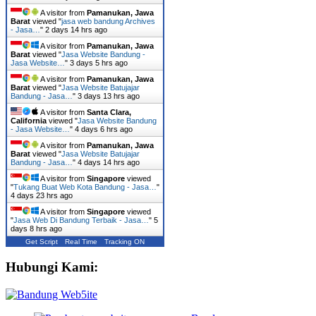
A visitor from
Pamanukan, Jawa
Barat
viewed "
jasa web bandung Archives
- Jasa…
"
2 days 14 hrs ago
A visitor from
Pamanukan, Jawa
Barat
viewed "
Jasa Website Bandung -
Jasa Website…
"
3 days 5 hrs ago
A visitor from
Pamanukan, Jawa
Barat
viewed "
Jasa Website Batujajar
Bandung - Jasa…
"
3 days 13 hrs ago
A visitor from
Santa Clara,
California
viewed "
Jasa Website Bandung
- Jasa Website…
"
4 days 6 hrs ago
A visitor from
Pamanukan, Jawa
Barat
viewed "
Jasa Website Batujajar
Bandung - Jasa…
"
4 days 14 hrs ago
A visitor from
Singapore
viewed
"
Tukang Buat Web Kota Bandung - Jasa…
"
4 days 23 hrs ago
A visitor from
Singapore
viewed
"
Jasa Web Di Bandung Terbaik - Jasa…
"
5
days 8 hrs ago
Get Script
Real Time
Tracking ON
Hubungi Kami: