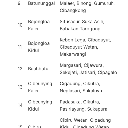
9
Batununggal
Maleer, Binong, Gumuruh,
Cibangkong
Bojongloa
Situsaeur, Suka Asih,
10
Kaler
Babakan Tarogong
Kebon Lega, Cibaduyut,
Bojongloa
11
Cibaduyut Wetan,
Kidul
Mekarwangi
Margasari, Cijawura,
12
Buahbatu
Sekejati, Jatisari, Cipagalo
Cibeunying
Cigadung, Cikutra,
13
Kaler
Neglasari, Sukaluyu
Cibeunying
Padasuka, Cikutra,
14
Kidul
Pasirlayung, Sukapura
Cibiru Wetan, Cipadung
15
Cibiru
Kidul, Cipadung Wetan,