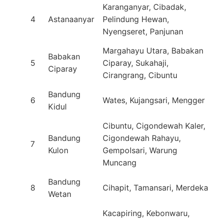
Karanganyar, Cibadak,
4
Astanaanyar
Pelindung Hewan,
Nyengseret, Panjunan
Margahayu Utara, Babakan
Babakan
5
Ciparay, Sukahaji,
Ciparay
Cirangrang, Cibuntu
Bandung
6
Wates, Kujangsari, Mengger
Kidul
Cibuntu, Cigondewah Kaler,
Bandung
Cigondewah Rahayu,
7
Kulon
Gempolsari, Warung
Muncang
Bandung
8
Cihapit, Tamansari, Merdeka
Wetan
Kacapiring, Kebonwaru,