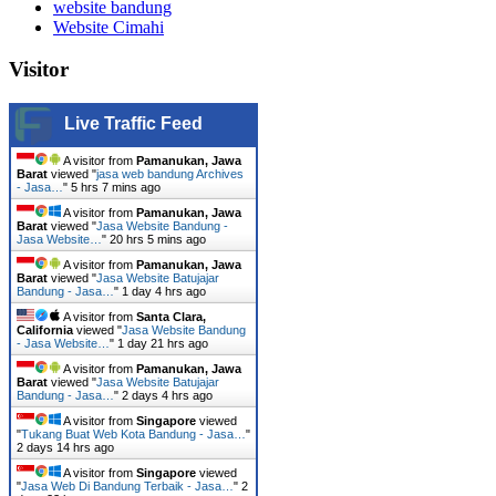
website bandung
Website Cimahi
Visitor
Live Traffic Feed
A visitor from
Pamanukan, Jawa
Barat
viewed "
jasa web bandung Archives
- Jasa…
"
5 hrs 7 mins ago
A visitor from
Pamanukan, Jawa
Barat
viewed "
Jasa Website Bandung -
Jasa Website…
"
20 hrs 5 mins ago
A visitor from
Pamanukan, Jawa
Barat
viewed "
Jasa Website Batujajar
Bandung - Jasa…
"
1 day 4 hrs ago
A visitor from
Santa Clara,
California
viewed "
Jasa Website Bandung
- Jasa Website…
"
1 day 21 hrs ago
A visitor from
Pamanukan, Jawa
Barat
viewed "
Jasa Website Batujajar
Bandung - Jasa…
"
2 days 4 hrs ago
A visitor from
Singapore
viewed
"
Tukang Buat Web Kota Bandung - Jasa…
"
2 days 14 hrs ago
A visitor from
Singapore
viewed
"
Jasa Web Di Bandung Terbaik - Jasa…
"
2