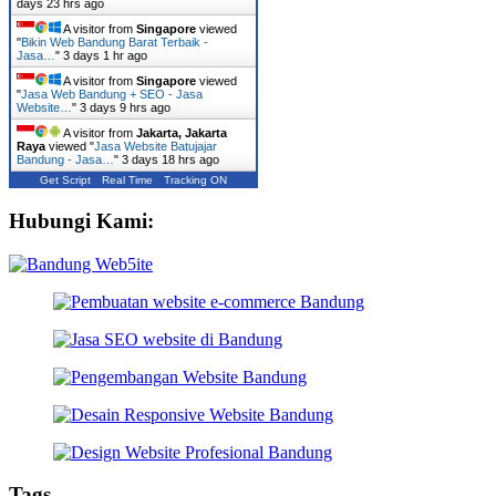
days 23 hrs ago
A visitor from
Singapore
viewed
"
Bikin Web Bandung Barat Terbaik -
Jasa…
"
3 days 1 hr ago
A visitor from
Singapore
viewed
"
Jasa Web Bandung + SEO - Jasa
Website…
"
3 days 9 hrs ago
A visitor from
Jakarta, Jakarta
Raya
viewed "
Jasa Website Batujajar
Bandung - Jasa…
"
3 days 18 hrs ago
Get Script
Real Time
Tracking ON
Hubungi Kami:
Tags