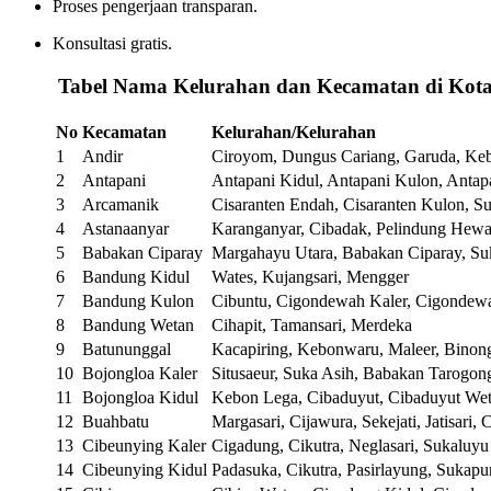
Proses pengerjaan transparan.
Konsultasi gratis.
️
Tabel Nama Kelurahan dan Kecamatan di Kot
No
Kecamatan
Kelurahan/Kelurahan
1
Andir
Ciroyom, Dungus Cariang, Garuda, Ke
2
Antapani
Antapani Kidul, Antapani Kulon, Antap
3
Arcamanik
Cisaranten Endah, Cisaranten Kulon, S
4
Astanaanyar
Karanganyar, Cibadak, Pelindung Hewa
5
Babakan Ciparay
Margahayu Utara, Babakan Ciparay, Suk
6
Bandung Kidul
Wates, Kujangsari, Mengger
7
Bandung Kulon
Cibuntu, Cigondewah Kaler, Cigondew
8
Bandung Wetan
Cihapit, Tamansari, Merdeka
9
Batununggal
Kacapiring, Kebonwaru, Maleer, Bino
10
Bojongloa Kaler
Situsaeur, Suka Asih, Babakan Tarogon
11
Bojongloa Kidul
Kebon Lega, Cibaduyut, Cibaduyut We
12
Buahbatu
Margasari, Cijawura, Sekejati, Jatisari, 
13
Cibeunying Kaler
Cigadung, Cikutra, Neglasari, Sukaluyu
14
Cibeunying Kidul
Padasuka, Cikutra, Pasirlayung, Sukapu