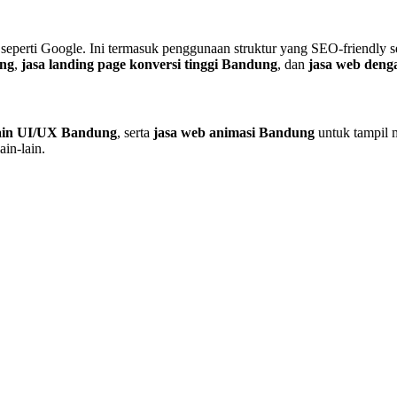
 seperti Google. Ini termasuk penggunaan struktur yang SEO-friendly
ung
,
jasa landing page konversi tinggi Bandung
, dan
jasa web den
sain UI/UX Bandung
, serta
jasa web animasi Bandung
untuk tampil m
ain-lain.