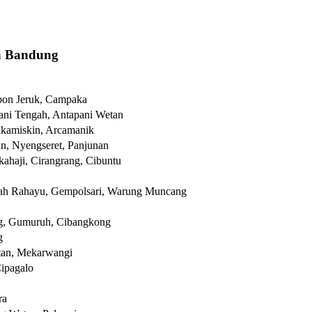
a Bandung
bon Jeruk, Campaka
ani Tengah, Antapani Wetan
ukamiskin, Arcamanik
n, Nyengseret, Panjunan
ahaji, Cirangrang, Cibuntu
ah Rahayu, Gempolsari, Warung Muncang
ng, Gumuruh, Cibangkong
g
tan, Mekarwangi
Cipagalo
ra