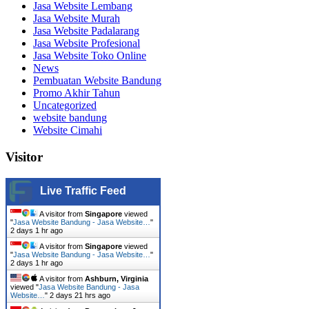
Jasa Website Lembang
Jasa Website Murah
Jasa Website Padalarang
Jasa Website Profesional
Jasa Website Toko Online
News
Pembuatan Website Bandung
Promo Akhir Tahun
Uncategorized
website bandung
Website Cimahi
Visitor
Live Traffic Feed
A visitor from
Singapore
viewed
"
Jasa Website Bandung - Jasa Website…
"
2 days 1 hr ago
A visitor from
Singapore
viewed
"
Jasa Website Bandung - Jasa Website…
"
2 days 1 hr ago
A visitor from
Ashburn, Virginia
viewed "
Jasa Website Bandung - Jasa
Website…
"
2 days 21 hrs ago