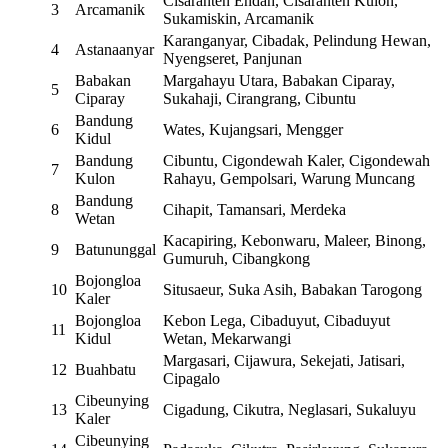
Cisaranten Endah, Cisaranten Kulon,
3
Arcamanik
Sukamiskin, Arcamanik
Karanganyar, Cibadak, Pelindung Hewan,
4
Astanaanyar
Nyengseret, Panjunan
Babakan
Margahayu Utara, Babakan Ciparay,
5
Ciparay
Sukahaji, Cirangrang, Cibuntu
Bandung
6
Wates, Kujangsari, Mengger
Kidul
Bandung
Cibuntu, Cigondewah Kaler, Cigondewah
7
Kulon
Rahayu, Gempolsari, Warung Muncang
Bandung
8
Cihapit, Tamansari, Merdeka
Wetan
Kacapiring, Kebonwaru, Maleer, Binong,
9
Batununggal
Gumuruh, Cibangkong
Bojongloa
10
Situsaeur, Suka Asih, Babakan Tarogong
Kaler
Bojongloa
Kebon Lega, Cibaduyut, Cibaduyut
11
Kidul
Wetan, Mekarwangi
Margasari, Cijawura, Sekejati, Jatisari,
12
Buahbatu
Cipagalo
Cibeunying
13
Cigadung, Cikutra, Neglasari, Sukaluyu
Kaler
Cibeunying