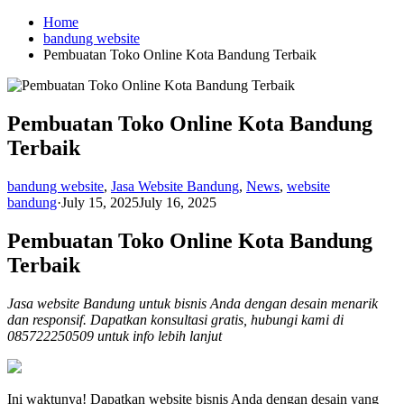
Skip
Home
to
bandung website
content
Pembuatan Toko Online Kota Bandung Terbaik
Pembuatan Toko Online Kota Bandung
Terbaik
bandung website
,
Jasa Website Bandung
,
News
,
website
bandung
·
July 15, 2025
July 16, 2025
Pembuatan Toko Online Kota Bandung
Terbaik
Jasa website Bandung untuk bisnis Anda dengan desain menarik
dan responsif. Dapatkan konsultasi gratis, hubungi kami di
085722250509 untuk info lebih lanjut
Ini waktunya! Dapatkan website bisnis Anda dengan desain yang