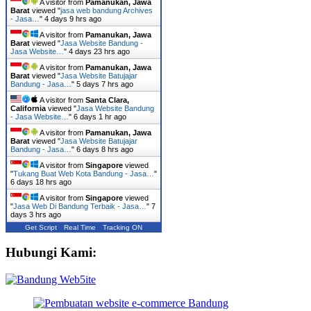
A visitor from
Pamanukan, Jawa
Barat
viewed "
jasa web bandung Archives
- Jasa…
"
4 days 9 hrs ago
A visitor from
Pamanukan, Jawa
Barat
viewed "
Jasa Website Bandung -
Jasa Website…
"
4 days 23 hrs ago
A visitor from
Pamanukan, Jawa
Barat
viewed "
Jasa Website Batujajar
Bandung - Jasa…
"
5 days 7 hrs ago
A visitor from
Santa Clara,
California
viewed "
Jasa Website Bandung
- Jasa Website…
"
6 days 1 hr ago
A visitor from
Pamanukan, Jawa
Barat
viewed "
Jasa Website Batujajar
Bandung - Jasa…
"
6 days 8 hrs ago
A visitor from
Singapore
viewed
"
Tukang Buat Web Kota Bandung - Jasa…
"
6 days 18 hrs ago
A visitor from
Singapore
viewed
"
Jasa Web Di Bandung Terbaik - Jasa…
"
7
days 3 hrs ago
Get Script
Real Time
Tracking ON
Hubungi Kami: