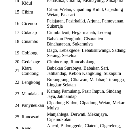
14
Padasuka, Cikutra, Pasirlayung, Sukapura
Kidul
Cibiru Wetan, Cipadung Kidul, Cipadung
15
Cibiru
Wetan, Palasari
Pajajaran, Pasirkaliki, Arjuna, Pamoyanan,
16
Cicendo
Sukaraja
17
Cidadap
Ciumbuleuit, Hegarmanah, Ledeng
Babakan Penghulu, Cisaranten
18
Cinambo
Binaharapan, Sukamulya
Dago, Lebakgede, Lebaksiliwangi, Sadang
19
Coblong
Serang, Sekeloa
20
Gedebage
Cimincrang, Rancabolang
Kiara
Babakan Surabaya, Babakan Sari,
21
Condong
Jatihandap, Kebon Kangkung, Sukapura
Burangrang, Cikawao, Malabar, Turangga,
22
Lengkong
Lingkar Selatan
Karang Pamulang, Pasir Impun, Sindang
23
Mandalajati
Jaya, Jatihandap
Cipadung Kulon, Cipadung Wetan, Mekar
24
Panyileukan
Mulya
Manjahlega, Derwati, Mekarjaya,
25
Rancasari
Cipamokolan
Ancol, Balonggede, Ciateul, Cigereleng,
26
Regol