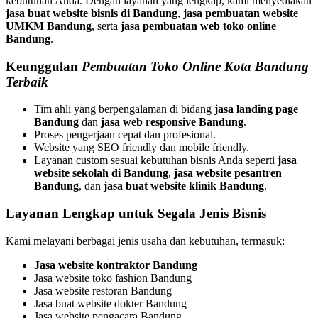
kebutuhan Anda. Dengan layanan yang lengkap, kami menyediakan
jasa buat website bisnis di Bandung
,
jasa pembuatan website
UMKM Bandung
, serta
jasa pembuatan web toko online
Bandung
.
Keunggulan
Pembuatan Toko Online Kota Bandung
Terbaik
Tim ahli yang berpengalaman di bidang
jasa landing page
Bandung
dan
jasa web responsive Bandung
.
Proses pengerjaan cepat dan profesional.
Website yang SEO friendly dan mobile friendly.
Layanan custom sesuai kebutuhan bisnis Anda seperti
jasa
website sekolah di Bandung
,
jasa website pesantren
Bandung
, dan
jasa buat website klinik Bandung
.
Layanan Lengkap untuk Segala Jenis Bisnis
Kami melayani berbagai jenis usaha dan kebutuhan, termasuk:
Jasa website kontraktor Bandung
Jasa website toko fashion Bandung
Jasa website restoran Bandung
Jasa buat website dokter Bandung
Jasa website pengacara Bandung