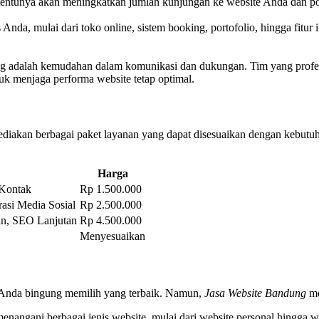
tentunya akan meningkatkan jumlah kunjungan ke website Anda dan po
nda, mulai dari toko online, sistem booking, portofolio, hingga fitur i
dung adalah kemudahan dalam komunikasi dan dukungan. Tim yang prof
k menjaga performa website tetap optimal.
iakan berbagai paket layanan yang dapat disesuaikan dengan kebutuh
Harga
 Kontak
Rp 1.500.000
asi Media Sosial
Rp 2.500.000
an, SEO Lanjutan
Rp 4.500.000
Menyesuaikan
Anda bingung memilih yang terbaik. Namun,
Jasa Website Bandung
me
nangani berbagai jenis website, mulai dari website personal hingga w