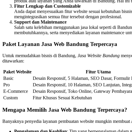
produk atau layanan yang Anda tawarkan di Bandung. Hal ini 
Fitur Lengkap dan Customizable
Anda dapat menyesuaikan fitur website sesuai kebutuhan bisnis A
mengintegrasikan semua fitur tersebut dengan profesional.
Support dan Maintenance
Salah satu kelebihan menggunakan jasa lokal seperti di Ban
membutuhkannya, serta menyediakan layanan maintenance untu
Paket Layanan Jasa Web Bandung Terpercaya
Untuk memudahkan bisnis di Bandung,
Jasa Website Bandung
menyed
ditawarkan:
Paket Website
Fitur Utama
Basic
Desain Responsif, 5 Halaman, SEO Dasar, Formulir
Pro
Desain Responsif, 10 Halaman, SEO Lanjutan, Integr
E-Commerce
Desain Responsif, Toko Online, Gateway Pembayar
Custom
Fitur Khusus Sesuai Kebutuhan
Mengapa Memilih Jasa Web Bandung Terpercaya?
Banyaknya penyedia layanan pembuatan website mungkin membuat 
Pengalaman dan Keahlian
: Tim yang berpengalaman dalam me