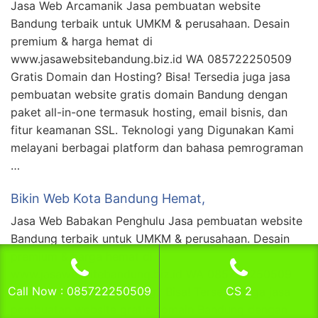
Jasa Web Arcamanik Jasa pembuatan website
Bandung terbaik untuk UMKM & perusahaan. Desain
premium & harga hemat di
www.jasawebsitebandung.biz.id WA 085722250509
Gratis Domain dan Hosting? Bisa! Tersedia juga jasa
pembuatan website gratis domain Bandung dengan
paket all-in-one termasuk hosting, email bisnis, dan
fitur keamanan SSL. Teknologi yang Digunakan Kami
melayani berbagai platform dan bahasa pemrograman
…
Bikin Web Kota Bandung Hemat,
Jasa Web Babakan Penghulu Jasa pembuatan website
Bandung terbaik untuk UMKM & perusahaan. Desain
premium & harga hemat di
www.jasawebsitebandung.biz.id WA 085722250509
Call Now : 085722250509
CS 2
Gratis Domain dan Hosting? Bisa! Tersedia juga jasa
pembuatan website gratis domain Bandung dengan