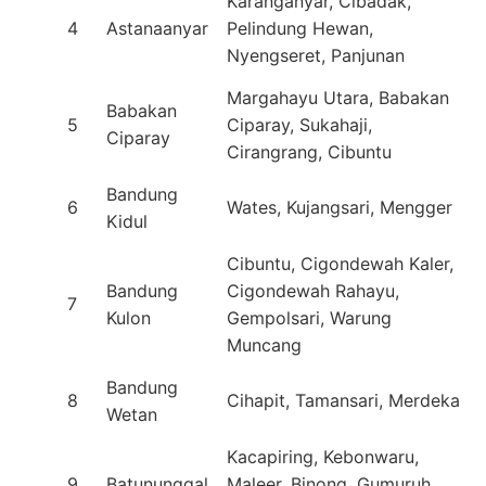
Karanganyar, Cibadak,
4
Astanaanyar
Pelindung Hewan,
Nyengseret, Panjunan
Margahayu Utara, Babakan
Babakan
5
Ciparay, Sukahaji,
Ciparay
Cirangrang, Cibuntu
Bandung
6
Wates, Kujangsari, Mengger
Kidul
Cibuntu, Cigondewah Kaler,
Bandung
Cigondewah Rahayu,
7
Kulon
Gempolsari, Warung
Muncang
Bandung
8
Cihapit, Tamansari, Merdeka
Wetan
Kacapiring, Kebonwaru,
9
Batununggal
Maleer, Binong, Gumuruh,