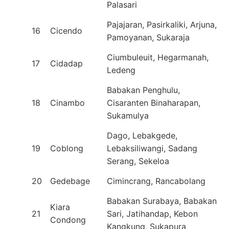
Palasari
Pajajaran, Pasirkaliki, Arjuna,
16
Cicendo
Pamoyanan, Sukaraja
Ciumbuleuit, Hegarmanah,
17
Cidadap
Ledeng
Babakan Penghulu,
18
Cinambo
Cisaranten Binaharapan,
Sukamulya
Dago, Lebakgede,
19
Coblong
Lebaksiliwangi, Sadang
Serang, Sekeloa
20
Gedebage
Cimincrang, Rancabolang
Babakan Surabaya, Babakan
Kiara
21
Sari, Jatihandap, Kebon
Condong
Kangkung, Sukapura