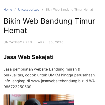
Skip
to
Home
Uncategorized
Bikin Web Bandung Timur Hemat
content
Bikin Web Bandung Timur
Hemat
UNCATEGORIZED
·
APRIL 30, 2026
Jasa Web Sekejati
Jasa pembuatan website Bandung murah &
berkualitas, cocok untuk UMKM hingga perusahaan.
Info lengkap di www.jasawebsitebandung.biz.id WA
085722250509