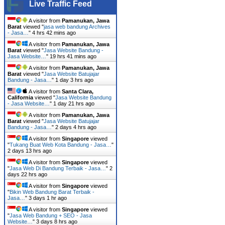
Live Traffic Feed
A visitor from
Pamanukan, Jawa
Barat
viewed "
jasa web bandung Archives
- Jasa…
"
4 hrs 42 mins ago
A visitor from
Pamanukan, Jawa
Barat
viewed "
Jasa Website Bandung -
Jasa Website…
"
19 hrs 41 mins ago
A visitor from
Pamanukan, Jawa
Barat
viewed "
Jasa Website Batujajar
Bandung - Jasa…
"
1 day 3 hrs ago
A visitor from
Santa Clara,
California
viewed "
Jasa Website Bandung
- Jasa Website…
"
1 day 21 hrs ago
A visitor from
Pamanukan, Jawa
Barat
viewed "
Jasa Website Batujajar
Bandung - Jasa…
"
2 days 4 hrs ago
A visitor from
Singapore
viewed
"
Tukang Buat Web Kota Bandung - Jasa…
"
2 days 13 hrs ago
A visitor from
Singapore
viewed
"
Jasa Web Di Bandung Terbaik - Jasa…
"
2
days 22 hrs ago
A visitor from
Singapore
viewed
"
Bikin Web Bandung Barat Terbaik -
Jasa…
"
3 days 1 hr ago
A visitor from
Singapore
viewed
"
Jasa Web Bandung + SEO - Jasa
Website…
"
3 days 8 hrs ago