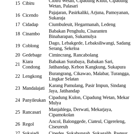
Cibiru Wetan, Cipadung Kidul, Cipadung
15
Cibiru
Wetan, Palasari
Pajajaran, Pasirkaliki, Arjuna, Pamoyanan,
16
Cicendo
Sukaraja
17
Cidadap
Ciumbuleuit, Hegarmanah, Ledeng
Babakan Penghulu, Cisaranten
18
Cinambo
Binaharapan, Sukamulya
Dago, Lebakgede, Lebaksiliwangi, Sadang
19
Coblong
Serang, Sekeloa
20
Gedebage
Cimincrang, Rancabolang
Kiara
Babakan Surabaya, Babakan Sari,
21
Condong
Jatihandap, Kebon Kangkung, Sukapura
Burangrang, Cikawao, Malabar, Turangga,
22
Lengkong
Lingkar Selatan
Karang Pamulang, Pasir Impun, Sindang
23
Mandalajati
Jaya, Jatihandap
Cipadung Kulon, Cipadung Wetan, Mekar
24
Panyileukan
Mulya
Manjahlega, Derwati, Mekarjaya,
25
Rancasari
Cipamokolan
Ancol, Balonggede, Ciateul, Cigereleng,
26
Regol
Ciseureuh
27
Sukajadi
Cipedes, Sukabungah, Sukagalih, Pasteur