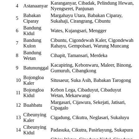
Karanganyar, Cibadak, Pelindung Hewan,
4
Astanaanyar
Nyengseret, Panjunan
Babakan
Margahayu Utara, Babakan Ciparay,
5
Ciparay
Sukahaji, Cirangrang, Cibuntu
Bandung
6
Wates, Kujangsari, Mengger
Kidul
Bandung
Cibuntu, Cigondewah Kaler, Cigondewah
7
Kulon
Rahayu, Gempolsari, Warung Muncang
Bandung
8
Cihapit, Tamansari, Merdeka
Wetan
Kacapiring, Kebonwaru, Maleer, Binong,
9
Batununggal
Gumuruh, Cibangkong
Bojongloa
10
Situsaeur, Suka Asih, Babakan Tarogong
Kaler
Bojongloa
Kebon Lega, Cibaduyut, Cibaduyut
11
Kidul
Wetan, Mekarwangi
Margasari, Cijawura, Sekejati, Jatisari,
12
Buahbatu
Cipagalo
Cibeunying
13
Cigadung, Cikutra, Neglasari, Sukaluyu
Kaler
Cibeunying
14
Padasuka, Cikutra, Pasirlayung, Sukapura
Kidul