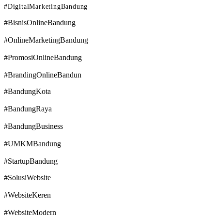
#DigitalMarketingBandung
#BisnisOnlineBandung
#OnlineMarketingBandung
#PromosiOnlineBandung
#BrandingOnlineBandun
#BandungKota
#BandungRaya
#BandungBusiness
#UMKMBandung
#StartupBandung
#SolusiWebsite
#WebsiteKeren
#WebsiteModern