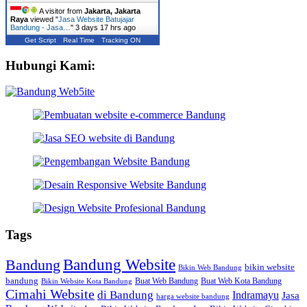
A visitor from
Jakarta, Jakarta
Raya
viewed "
Jasa Website Batujajar
Bandung - Jasa…
"
3 days 17 hrs ago
Get Script
Real Time
Tracking ON
Hubungi Kami:
Tags
Bandung Website
Bandung
bikin website
Bikin Web Bandung
bandung
Buat Web Bandung
Buat Web Kota Bandung
Bikin Website Kota Bandung
Cimahi Website
di Bandung
Indramayu
Jasa
harga website bandung