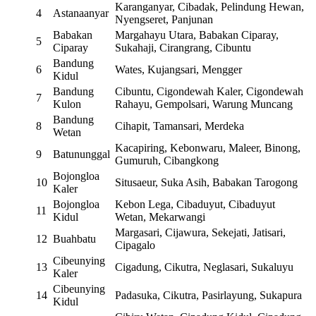
Karanganyar, Cibadak, Pelindung Hewan,
4
Astanaanyar
Nyengseret, Panjunan
Babakan
Margahayu Utara, Babakan Ciparay,
5
Ciparay
Sukahaji, Cirangrang, Cibuntu
Bandung
6
Wates, Kujangsari, Mengger
Kidul
Bandung
Cibuntu, Cigondewah Kaler, Cigondewah
7
Kulon
Rahayu, Gempolsari, Warung Muncang
Bandung
8
Cihapit, Tamansari, Merdeka
Wetan
Kacapiring, Kebonwaru, Maleer, Binong,
9
Batununggal
Gumuruh, Cibangkong
Bojongloa
10
Situsaeur, Suka Asih, Babakan Tarogong
Kaler
Bojongloa
Kebon Lega, Cibaduyut, Cibaduyut
11
Kidul
Wetan, Mekarwangi
Margasari, Cijawura, Sekejati, Jatisari,
12
Buahbatu
Cipagalo
Cibeunying
13
Cigadung, Cikutra, Neglasari, Sukaluyu
Kaler
Cibeunying
14
Padasuka, Cikutra, Pasirlayung, Sukapura
Kidul