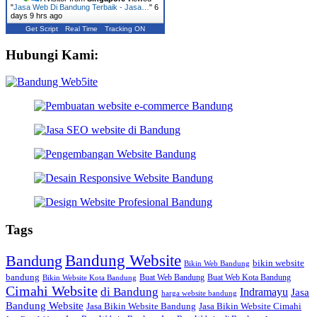
"
Jasa Web Di Bandung Terbaik - Jasa…
"
6
days 9 hrs ago
Get Script
Real Time
Tracking ON
Hubungi Kami:
Tags
Bandung Website
Bandung
bikin website
Bikin Web Bandung
bandung
Buat Web Bandung
Buat Web Kota Bandung
Bikin Website Kota Bandung
Cimahi Website
di Bandung
Indramayu
Jasa
harga website bandung
Bandung Website
Jasa Bikin Website Bandung
Jasa Bikin Website Cimahi