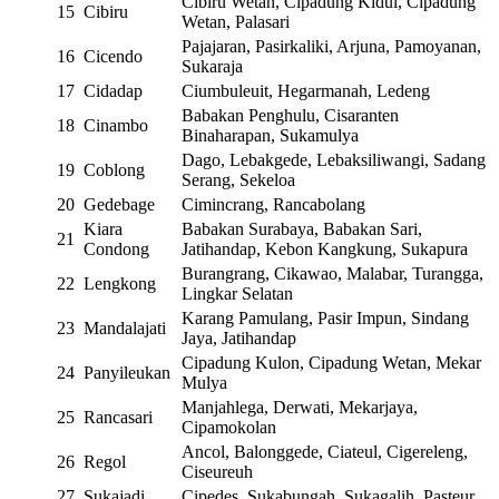
Cibiru Wetan, Cipadung Kidul, Cipadung
15
Cibiru
Wetan, Palasari
Pajajaran, Pasirkaliki, Arjuna, Pamoyanan,
16
Cicendo
Sukaraja
17
Cidadap
Ciumbuleuit, Hegarmanah, Ledeng
Babakan Penghulu, Cisaranten
18
Cinambo
Binaharapan, Sukamulya
Dago, Lebakgede, Lebaksiliwangi, Sadang
19
Coblong
Serang, Sekeloa
20
Gedebage
Cimincrang, Rancabolang
Kiara
Babakan Surabaya, Babakan Sari,
21
Condong
Jatihandap, Kebon Kangkung, Sukapura
Burangrang, Cikawao, Malabar, Turangga,
22
Lengkong
Lingkar Selatan
Karang Pamulang, Pasir Impun, Sindang
23
Mandalajati
Jaya, Jatihandap
Cipadung Kulon, Cipadung Wetan, Mekar
24
Panyileukan
Mulya
Manjahlega, Derwati, Mekarjaya,
25
Rancasari
Cipamokolan
Ancol, Balonggede, Ciateul, Cigereleng,
26
Regol
Ciseureuh
27
Sukajadi
Cipedes, Sukabungah, Sukagalih, Pasteur