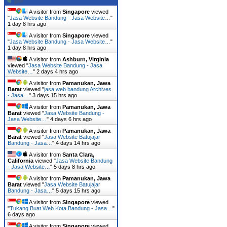
A visitor from
Singapore
viewed
"
Jasa Website Bandung - Jasa Website…
"
1 day 8 hrs ago
A visitor from
Singapore
viewed
"
Jasa Website Bandung - Jasa Website…
"
1 day 8 hrs ago
A visitor from
Ashburn, Virginia
viewed "
Jasa Website Bandung - Jasa
Website…
"
2 days 4 hrs ago
A visitor from
Pamanukan, Jawa
Barat
viewed "
jasa web bandung Archives
- Jasa…
"
3 days 15 hrs ago
A visitor from
Pamanukan, Jawa
Barat
viewed "
Jasa Website Bandung -
Jasa Website…
"
4 days 6 hrs ago
A visitor from
Pamanukan, Jawa
Barat
viewed "
Jasa Website Batujajar
Bandung - Jasa…
"
4 days 14 hrs ago
A visitor from
Santa Clara,
California
viewed "
Jasa Website Bandung
- Jasa Website…
"
5 days 8 hrs ago
A visitor from
Pamanukan, Jawa
Barat
viewed "
Jasa Website Batujajar
Bandung - Jasa…
"
5 days 15 hrs ago
A visitor from
Singapore
viewed
"
Tukang Buat Web Kota Bandung - Jasa…
"
6 days ago
A visitor from
Singapore
viewed