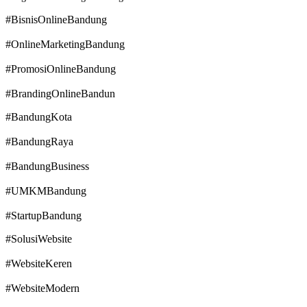
#BisnisOnlineBandung
#OnlineMarketingBandung
#PromosiOnlineBandung
#BrandingOnlineBandun
#BandungKota
#BandungRaya
#BandungBusiness
#UMKMBandung
#StartupBandung
#SolusiWebsite
#WebsiteKeren
#WebsiteModern