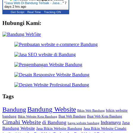
"
Jasa Web Di Bandung Terbaik - Jasa…
"
7
days 2 hrs ago
Get Script
Real Time
Tracking ON
Hubungi Kami:
Tags
Bandung Website
Bandung
bikin website
Bikin Web Bandung
bandung
Buat Web Bandung
Buat Web Kota Bandung
Bikin Website Kota Bandung
Cimahi Website
di Bandung
Indramayu
Jasa
harga website bandung
Bandung Website
Jasa Bikin Website Bandung
Jasa Bikin Website Cimahi