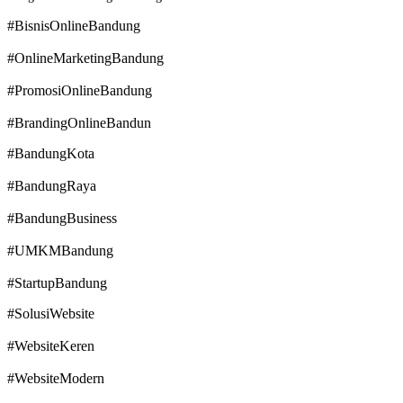
#BisnisOnlineBandung
#OnlineMarketingBandung
#PromosiOnlineBandung
#BrandingOnlineBandun
#BandungKota
#BandungRaya
#BandungBusiness
#UMKMBandung
#StartupBandung
#SolusiWebsite
#WebsiteKeren
#WebsiteModern