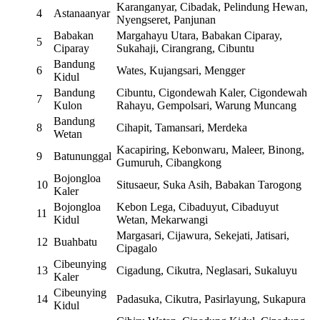
Karanganyar, Cibadak, Pelindung Hewan,
4
Astanaanyar
Nyengseret, Panjunan
Babakan
Margahayu Utara, Babakan Ciparay,
5
Ciparay
Sukahaji, Cirangrang, Cibuntu
Bandung
6
Wates, Kujangsari, Mengger
Kidul
Bandung
Cibuntu, Cigondewah Kaler, Cigondewah
7
Kulon
Rahayu, Gempolsari, Warung Muncang
Bandung
8
Cihapit, Tamansari, Merdeka
Wetan
Kacapiring, Kebonwaru, Maleer, Binong,
9
Batununggal
Gumuruh, Cibangkong
Bojongloa
10
Situsaeur, Suka Asih, Babakan Tarogong
Kaler
Bojongloa
Kebon Lega, Cibaduyut, Cibaduyut
11
Kidul
Wetan, Mekarwangi
Margasari, Cijawura, Sekejati, Jatisari,
12
Buahbatu
Cipagalo
Cibeunying
13
Cigadung, Cikutra, Neglasari, Sukaluyu
Kaler
Cibeunying
14
Padasuka, Cikutra, Pasirlayung, Sukapura
Kidul