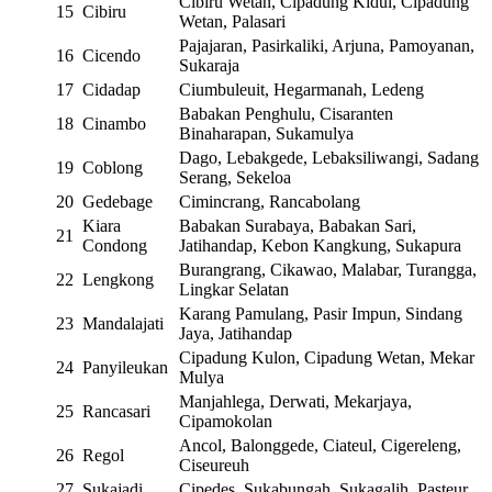
Cibiru Wetan, Cipadung Kidul, Cipadung
15
Cibiru
Wetan, Palasari
Pajajaran, Pasirkaliki, Arjuna, Pamoyanan,
16
Cicendo
Sukaraja
17
Cidadap
Ciumbuleuit, Hegarmanah, Ledeng
Babakan Penghulu, Cisaranten
18
Cinambo
Binaharapan, Sukamulya
Dago, Lebakgede, Lebaksiliwangi, Sadang
19
Coblong
Serang, Sekeloa
20
Gedebage
Cimincrang, Rancabolang
Kiara
Babakan Surabaya, Babakan Sari,
21
Condong
Jatihandap, Kebon Kangkung, Sukapura
Burangrang, Cikawao, Malabar, Turangga,
22
Lengkong
Lingkar Selatan
Karang Pamulang, Pasir Impun, Sindang
23
Mandalajati
Jaya, Jatihandap
Cipadung Kulon, Cipadung Wetan, Mekar
24
Panyileukan
Mulya
Manjahlega, Derwati, Mekarjaya,
25
Rancasari
Cipamokolan
Ancol, Balonggede, Ciateul, Cigereleng,
26
Regol
Ciseureuh
27
Sukajadi
Cipedes, Sukabungah, Sukagalih, Pasteur