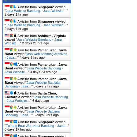
A visitor from
Singapore
viewed
"
Jasa Website Bandung - Jasa Website…
"
2 days 1 hr ago
A visitor from
Singapore
viewed
"
Jasa Website Bandung - Jasa Website…
"
2 days 1 hr ago
A visitor from
Ashburn, Virginia
viewed "
Jasa Website Bandung - Jasa
Website…
"
2 days 21 hrs ago
A visitor from
Pamanukan, Jawa
Barat
viewed "
jasa web bandung Archives
- Jasa…
"
4 days 8 hrs ago
A visitor from
Pamanukan, Jawa
Barat
viewed "
Jasa Website Bandung -
Jasa Website…
"
4 days 23 hrs ago
A visitor from
Pamanukan, Jawa
Barat
viewed "
Jasa Website Batujajar
Bandung - Jasa…
"
5 days 7 hrs ago
A visitor from
Santa Clara,
California
viewed "
Jasa Website Bandung
- Jasa Website…
"
6 days ago
A visitor from
Pamanukan, Jawa
Barat
viewed "
Jasa Website Batujajar
Bandung - Jasa…
"
6 days 8 hrs ago
A visitor from
Singapore
viewed
"
Tukang Buat Web Kota Bandung - Jasa…
"
6 days 17 hrs ago
A visitor from
Singapore
viewed