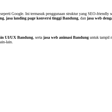
 seperti Google. Ini termasuk penggunaan struktur yang SEO-friendly
ung
,
jasa landing page konversi tinggi Bandung
, dan
jasa web den
sain UI/UX Bandung
, serta
jasa web animasi Bandung
untuk tampil m
ain-lain.