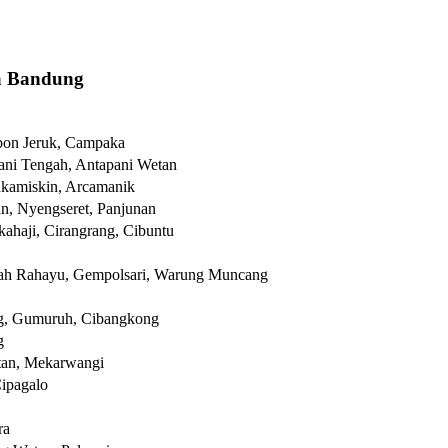
a Bandung
bon Jeruk, Campaka
ani Tengah, Antapani Wetan
ukamiskin, Arcamanik
n, Nyengseret, Panjunan
ahaji, Cirangrang, Cibuntu
ah Rahayu, Gempolsari, Warung Muncang
ng, Gumuruh, Cibangkong
g
tan, Mekarwangi
Cipagalo
ra