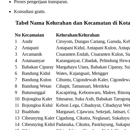
Proses pengerjaan transparan.
Konsultasi gratis.
️
Tabel Nama Kelurahan dan Kecamatan di Kot
No
Kecamatan
Kelurahan/Kelurahan
1
Andir
Ciroyom, Dungus Cariang, Garuda, Ke
2
Antapani
Antapani Kidul, Antapani Kulon, Antap
3
Arcamanik
Cisaranten Endah, Cisaranten Kulon, S
4
Astanaanyar
Karanganyar, Cibadak, Pelindung Hewa
5
Babakan Ciparay
Margahayu Utara, Babakan Ciparay, Suk
6
Bandung Kidul
Wates, Kujangsari, Mengger
7
Bandung Kulon
Cibuntu, Cigondewah Kaler, Cigondew
8
Bandung Wetan
Cihapit, Tamansari, Merdeka
9
Batununggal
Kacapiring, Kebonwaru, Maleer, Bino
10
Bojongloa Kaler
Situsaeur, Suka Asih, Babakan Tarogon
11
Bojongloa Kidul
Kebon Lega, Cibaduyut, Cibaduyut We
12
Buahbatu
Margasari, Cijawura, Sekejati, Jatisari, 
13
Cibeunying Kaler
Cigadung, Cikutra, Neglasari, Sukaluyu
14
Cibeunying Kidul
Padasuka, Cikutra, Pasirlayung, Sukapu