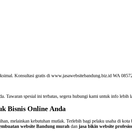
aksimal. Konsultasi gratis di www.jasawebsitebandung.biz.id WA 085
 Tawaran spesial ini terbatas, segera hubungi kami untuk info lebih l
uk Bisnis Online Anda
ilihan, melainkan kebutuhan mutlak. Terlebih bagi pelaku usaha di kota
pembuatan website Bandung murah
dan
jasa bikin website profes