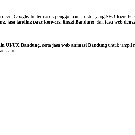
 seperti Google. Ini termasuk penggunaan struktur yang SEO-friendly
ung
,
jasa landing page konversi tinggi Bandung
, dan
jasa web den
sain UI/UX Bandung
, serta
jasa web animasi Bandung
untuk tampil m
ain-lain.