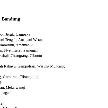
a Bandung
bon Jeruk, Campaka
ani Tengah, Antapani Wetan
ukamiskin, Arcamanik
n, Nyengseret, Panjunan
ahaji, Cirangrang, Cibuntu
ah Rahayu, Gempolsari, Warung Muncang
ng, Gumuruh, Cibangkong
g
tan, Mekarwangi
Cipagalo
ra