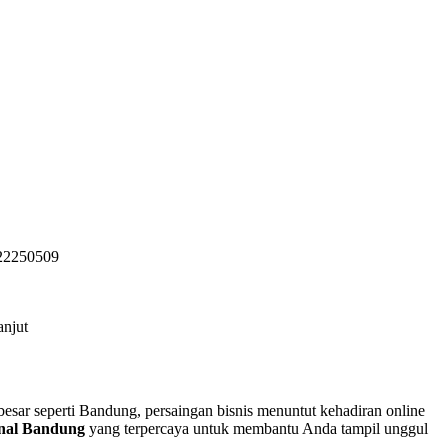
722250509
anjut
 besar seperti Bandung, persaingan bisnis menuntut kehadiran online
ional Bandung
yang terpercaya untuk membantu Anda tampil unggul