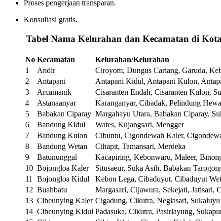
Proses pengerjaan transparan.
Konsultasi gratis.
️
Tabel Nama Kelurahan dan Kecamatan di Kot
No
Kecamatan
Kelurahan/Kelurahan
1
Andir
Ciroyom, Dungus Cariang, Garuda, Ke
2
Antapani
Antapani Kidul, Antapani Kulon, Antap
3
Arcamanik
Cisaranten Endah, Cisaranten Kulon, S
4
Astanaanyar
Karanganyar, Cibadak, Pelindung Hewa
5
Babakan Ciparay
Margahayu Utara, Babakan Ciparay, Suk
6
Bandung Kidul
Wates, Kujangsari, Mengger
7
Bandung Kulon
Cibuntu, Cigondewah Kaler, Cigondew
8
Bandung Wetan
Cihapit, Tamansari, Merdeka
9
Batununggal
Kacapiring, Kebonwaru, Maleer, Bino
10
Bojongloa Kaler
Situsaeur, Suka Asih, Babakan Tarogon
11
Bojongloa Kidul
Kebon Lega, Cibaduyut, Cibaduyut We
12
Buahbatu
Margasari, Cijawura, Sekejati, Jatisari, 
13
Cibeunying Kaler
Cigadung, Cikutra, Neglasari, Sukaluyu
14
Cibeunying Kidul
Padasuka, Cikutra, Pasirlayung, Sukapu