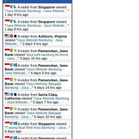
A visitor from
Singapore
viewed
"
Jasa Website Bandung - Jasa Website…
"
1 day 8 hrs ago
A visitor from
Singapore
viewed
"
Jasa Website Bandung - Jasa Website…
"
1 day 8 hrs ago
A visitor from
Ashburn, Virginia
viewed "
Jasa Website Bandung - Jasa
Website…
"
2 days 4 hrs ago
A visitor from
Pamanukan, Jawa
Barat
viewed "
jasa web bandung Archives
- Jasa…
"
3 days 15 hrs ago
A visitor from
Pamanukan, Jawa
Barat
viewed "
Jasa Website Bandung -
Jasa Website…
"
4 days 6 hrs ago
A visitor from
Pamanukan, Jawa
Barat
viewed "
Jasa Website Batujajar
Bandung - Jasa…
"
4 days 14 hrs ago
A visitor from
Santa Clara,
California
viewed "
Jasa Website Bandung
- Jasa Website…
"
5 days 7 hrs ago
A visitor from
Pamanukan, Jawa
Barat
viewed "
Jasa Website Batujajar
Bandung - Jasa…
"
5 days 15 hrs ago
A visitor from
Singapore
viewed
"
Tukang Buat Web Kota Bandung - Jasa…
"
6 days ago
A visitor from
Singapore
viewed