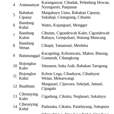
Karanganyar, Cibadak, Pelindung Hewan,
4
Astanaanyar
Nyengseret, Panjunan
Babakan
Margahayu Utara, Babakan Ciparay,
5
Ciparay
Sukahaji, Cirangrang, Cibuntu
Bandung
6
Wates, Kujangsari, Mengger
Kidul
Bandung
Cibuntu, Cigondewah Kaler, Cigondewah
7
Kulon
Rahayu, Gempolsari, Warung Muncang
Bandung
8
Cihapit, Tamansari, Merdeka
Wetan
Kacapiring, Kebonwaru, Maleer, Binong,
9
Batununggal
Gumuruh, Cibangkong
Bojongloa
10
Situsaeur, Suka Asih, Babakan Tarogong
Kaler
Bojongloa
Kebon Lega, Cibaduyut, Cibaduyut
11
Kidul
Wetan, Mekarwangi
Margasari, Cijawura, Sekejati, Jatisari,
12
Buahbatu
Cipagalo
Cibeunying
13
Cigadung, Cikutra, Neglasari, Sukaluyu
Kaler
Cibeunying
14
Padasuka, Cikutra, Pasirlayung, Sukapura
Kidul