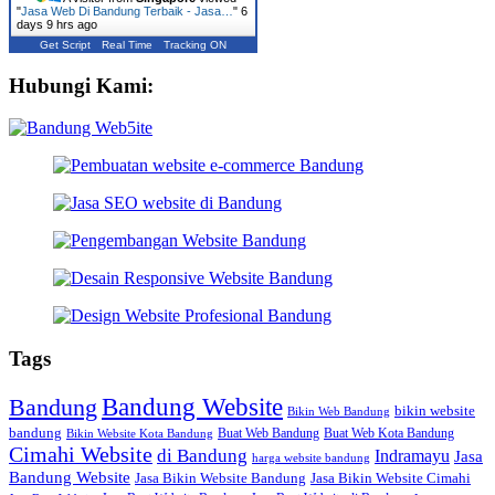
"
Jasa Web Di Bandung Terbaik - Jasa…
"
6
days 9 hrs ago
Get Script
Real Time
Tracking ON
Hubungi Kami:
Tags
Bandung Website
Bandung
bikin website
Bikin Web Bandung
bandung
Buat Web Bandung
Buat Web Kota Bandung
Bikin Website Kota Bandung
Cimahi Website
di Bandung
Indramayu
Jasa
harga website bandung
Bandung Website
Jasa Bikin Website Bandung
Jasa Bikin Website Cimahi