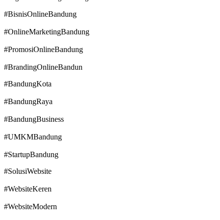
#BisnisOnlineBandung
#OnlineMarketingBandung
#PromosiOnlineBandung
#BrandingOnlineBandun
#BandungKota
#BandungRaya
#BandungBusiness
#UMKMBandung
#StartupBandung
#SolusiWebsite
#WebsiteKeren
#WebsiteModern