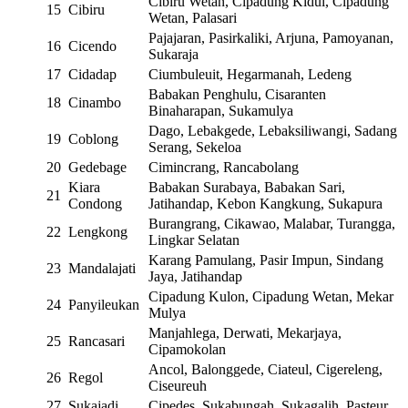
Cibiru Wetan, Cipadung Kidul, Cipadung
15
Cibiru
Wetan, Palasari
Pajajaran, Pasirkaliki, Arjuna, Pamoyanan,
16
Cicendo
Sukaraja
17
Cidadap
Ciumbuleuit, Hegarmanah, Ledeng
Babakan Penghulu, Cisaranten
18
Cinambo
Binaharapan, Sukamulya
Dago, Lebakgede, Lebaksiliwangi, Sadang
19
Coblong
Serang, Sekeloa
20
Gedebage
Cimincrang, Rancabolang
Kiara
Babakan Surabaya, Babakan Sari,
21
Condong
Jatihandap, Kebon Kangkung, Sukapura
Burangrang, Cikawao, Malabar, Turangga,
22
Lengkong
Lingkar Selatan
Karang Pamulang, Pasir Impun, Sindang
23
Mandalajati
Jaya, Jatihandap
Cipadung Kulon, Cipadung Wetan, Mekar
24
Panyileukan
Mulya
Manjahlega, Derwati, Mekarjaya,
25
Rancasari
Cipamokolan
Ancol, Balonggede, Ciateul, Cigereleng,
26
Regol
Ciseureuh
27
Sukajadi
Cipedes, Sukabungah, Sukagalih, Pasteur