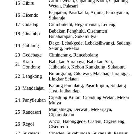
Cibiru Wetan, Cipadung Kidul, Cipadung
15
Cibiru
Wetan, Palasari
Pajajaran, Pasirkaliki, Arjuna, Pamoyanan,
16
Cicendo
Sukaraja
17
Cidadap
Ciumbuleuit, Hegarmanah, Ledeng
Babakan Penghulu, Cisaranten
18
Cinambo
Binaharapan, Sukamulya
Dago, Lebakgede, Lebaksiliwangi, Sadang
19
Coblong
Serang, Sekeloa
20
Gedebage
Cimincrang, Rancabolang
Kiara
Babakan Surabaya, Babakan Sari,
21
Condong
Jatihandap, Kebon Kangkung, Sukapura
Burangrang, Cikawao, Malabar, Turangga,
22
Lengkong
Lingkar Selatan
Karang Pamulang, Pasir Impun, Sindang
23
Mandalajati
Jaya, Jatihandap
Cipadung Kulon, Cipadung Wetan, Mekar
24
Panyileukan
Mulya
Manjahlega, Derwati, Mekarjaya,
25
Rancasari
Cipamokolan
Ancol, Balonggede, Ciateul, Cigereleng,
26
Regol
Ciseureuh
27
Sukajadi
Cipedes, Sukabungah, Sukagalih, Pasteur