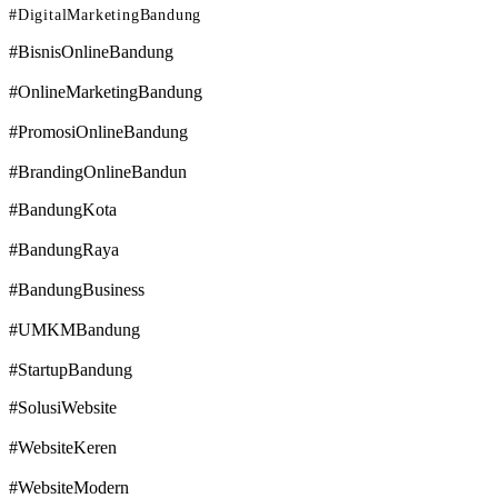
#DigitalMarketingBandung
#BisnisOnlineBandung
#OnlineMarketingBandung
#PromosiOnlineBandung
#BrandingOnlineBandun
#BandungKota
#BandungRaya
#BandungBusiness
#UMKMBandung
#StartupBandung
#SolusiWebsite
#WebsiteKeren
#WebsiteModern