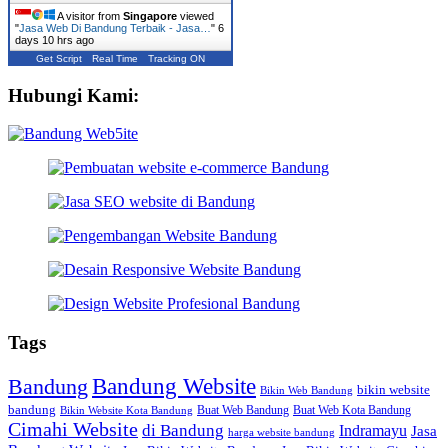
A visitor from
Singapore
viewed
"
Jasa Web Di Bandung Terbaik - Jasa…
"
6
days 10 hrs ago
Get Script
Real Time
Tracking ON
Hubungi Kami:
Tags
Bandung Website
Bandung
bikin website
Bikin Web Bandung
bandung
Buat Web Bandung
Buat Web Kota Bandung
Bikin Website Kota Bandung
Cimahi Website
di Bandung
Indramayu
Jasa
harga website bandung