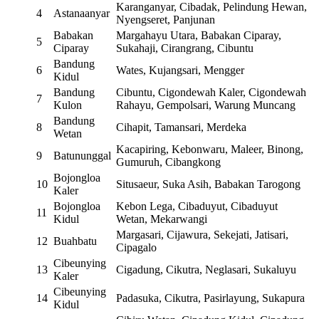
Karanganyar, Cibadak, Pelindung Hewan,
4
Astanaanyar
Nyengseret, Panjunan
Babakan
Margahayu Utara, Babakan Ciparay,
5
Ciparay
Sukahaji, Cirangrang, Cibuntu
Bandung
6
Wates, Kujangsari, Mengger
Kidul
Bandung
Cibuntu, Cigondewah Kaler, Cigondewah
7
Kulon
Rahayu, Gempolsari, Warung Muncang
Bandung
8
Cihapit, Tamansari, Merdeka
Wetan
Kacapiring, Kebonwaru, Maleer, Binong,
9
Batununggal
Gumuruh, Cibangkong
Bojongloa
10
Situsaeur, Suka Asih, Babakan Tarogong
Kaler
Bojongloa
Kebon Lega, Cibaduyut, Cibaduyut
11
Kidul
Wetan, Mekarwangi
Margasari, Cijawura, Sekejati, Jatisari,
12
Buahbatu
Cipagalo
Cibeunying
13
Cigadung, Cikutra, Neglasari, Sukaluyu
Kaler
Cibeunying
14
Padasuka, Cikutra, Pasirlayung, Sukapura
Kidul