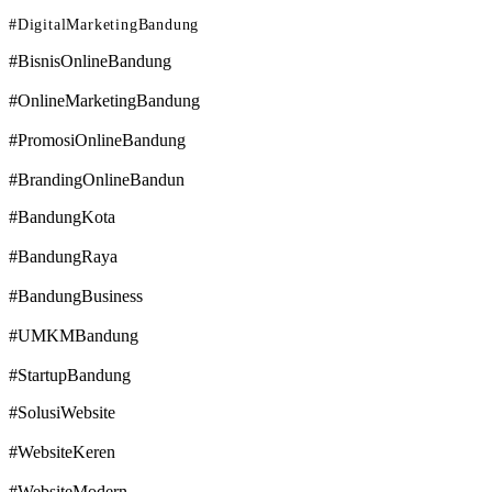
#DigitalMarketingBandung
#BisnisOnlineBandung
#OnlineMarketingBandung
#PromosiOnlineBandung
#BrandingOnlineBandun
#BandungKota
#BandungRaya
#BandungBusiness
#UMKMBandung
#StartupBandung
#SolusiWebsite
#WebsiteKeren
#WebsiteModern