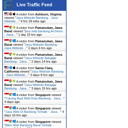
Live Traffic Feed
A visitor from
Ashburn, Virginia
viewed "
Jasa Website Bandung - Jasa
Website…
"
4 hrs 39 mins ago
A visitor from
Pamanukan, Jawa
Barat
viewed "
jasa web bandung Archives
- Jasa…
"
1 day 15 hrs ago
A visitor from
Pamanukan, Jawa
Barat
viewed "
Jasa Website Bandung -
Jasa Website…
"
2 days 6 hrs ago
A visitor from
Pamanukan, Jawa
Barat
viewed "
Jasa Website Batujajar
Bandung - Jasa…
"
2 days 14 hrs ago
A visitor from
Santa Clara,
California
viewed "
Jasa Website Bandung
- Jasa Website…
"
3 days 8 hrs ago
A visitor from
Pamanukan, Jawa
Barat
viewed "
Jasa Website Batujajar
Bandung - Jasa…
"
3 days 15 hrs ago
A visitor from
Singapore
viewed
"
Tukang Buat Web Kota Bandung - Jasa…
"
4 days ago
A visitor from
Singapore
viewed
"
Jasa Web Di Bandung Terbaik - Jasa…
"
4
days 10 hrs ago
A visitor from
Singapore
viewed
"
Bikin Web Bandung Barat Terbaik -