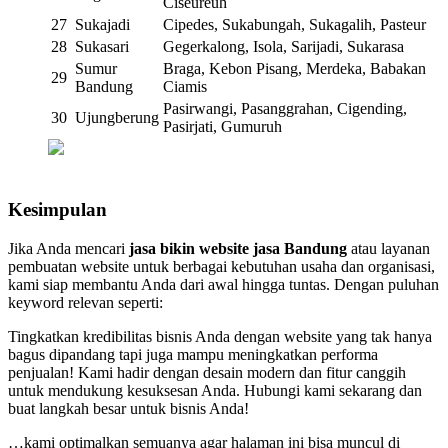
Ciseureuh
27
Sukajadi
Cipedes, Sukabungah, Sukagalih, Pasteur
28
Sukasari
Gegerkalong, Isola, Sarijadi, Sukarasa
Sumur
Braga, Kebon Pisang, Merdeka, Babakan
29
Bandung
Ciamis
Pasirwangi, Pasanggrahan, Cigending,
30
Ujungberung
Pasirjati, Gumuruh
Kesimpulan
Jika Anda mencari
jasa bikin website jasa Bandung
atau layanan
pembuatan website untuk berbagai kebutuhan usaha dan organisasi,
kami siap membantu Anda dari awal hingga tuntas. Dengan puluhan
keyword relevan seperti:
Tingkatkan kredibilitas bisnis Anda dengan website yang tak hanya
bagus dipandang tapi juga mampu meningkatkan performa
penjualan! Kami hadir dengan desain modern dan fitur canggih
untuk mendukung kesuksesan Anda. Hubungi kami sekarang dan
buat langkah besar untuk bisnis Anda!
…kami optimalkan semuanya agar halaman ini bisa muncul di