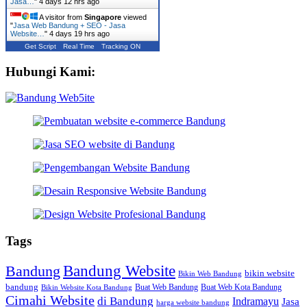
Jasa…
"
4 days 12 hrs ago
A visitor from
Singapore
viewed
"
Jasa Web Bandung + SEO - Jasa
Website…
"
4 days 19 hrs ago
Get Script
Real Time
Tracking ON
Hubungi Kami:
Tags
Bandung Website
Bandung
bikin website
Bikin Web Bandung
bandung
Buat Web Bandung
Buat Web Kota Bandung
Bikin Website Kota Bandung
Cimahi Website
di Bandung
Indramayu
Jasa
harga website bandung