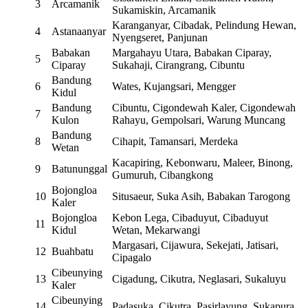
3
Arcamanik
Sukamiskin, Arcamanik
Karanganyar, Cibadak, Pelindung Hewan,
4
Astanaanyar
Nyengseret, Panjunan
Babakan
Margahayu Utara, Babakan Ciparay,
5
Ciparay
Sukahaji, Cirangrang, Cibuntu
Bandung
6
Wates, Kujangsari, Mengger
Kidul
Bandung
Cibuntu, Cigondewah Kaler, Cigondewah
7
Kulon
Rahayu, Gempolsari, Warung Muncang
Bandung
8
Cihapit, Tamansari, Merdeka
Wetan
Kacapiring, Kebonwaru, Maleer, Binong,
9
Batununggal
Gumuruh, Cibangkong
Bojongloa
10
Situsaeur, Suka Asih, Babakan Tarogong
Kaler
Bojongloa
Kebon Lega, Cibaduyut, Cibaduyut
11
Kidul
Wetan, Mekarwangi
Margasari, Cijawura, Sekejati, Jatisari,
12
Buahbatu
Cipagalo
Cibeunying
13
Cigadung, Cikutra, Neglasari, Sukaluyu
Kaler
Cibeunying
14
Padasuka, Cikutra, Pasirlayung, Sukapura