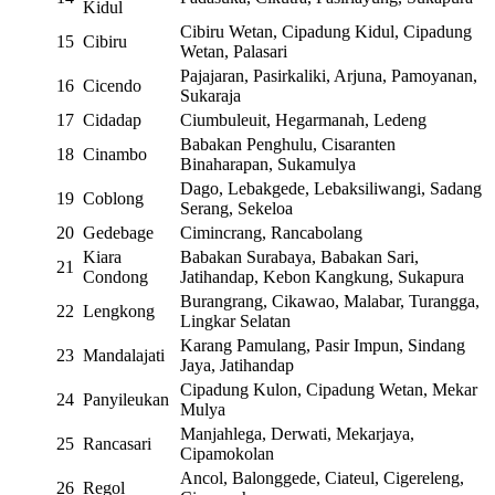
Kidul
Cibiru Wetan, Cipadung Kidul, Cipadung
15
Cibiru
Wetan, Palasari
Pajajaran, Pasirkaliki, Arjuna, Pamoyanan,
16
Cicendo
Sukaraja
17
Cidadap
Ciumbuleuit, Hegarmanah, Ledeng
Babakan Penghulu, Cisaranten
18
Cinambo
Binaharapan, Sukamulya
Dago, Lebakgede, Lebaksiliwangi, Sadang
19
Coblong
Serang, Sekeloa
20
Gedebage
Cimincrang, Rancabolang
Kiara
Babakan Surabaya, Babakan Sari,
21
Condong
Jatihandap, Kebon Kangkung, Sukapura
Burangrang, Cikawao, Malabar, Turangga,
22
Lengkong
Lingkar Selatan
Karang Pamulang, Pasir Impun, Sindang
23
Mandalajati
Jaya, Jatihandap
Cipadung Kulon, Cipadung Wetan, Mekar
24
Panyileukan
Mulya
Manjahlega, Derwati, Mekarjaya,
25
Rancasari
Cipamokolan
Ancol, Balonggede, Ciateul, Cigereleng,
26
Regol