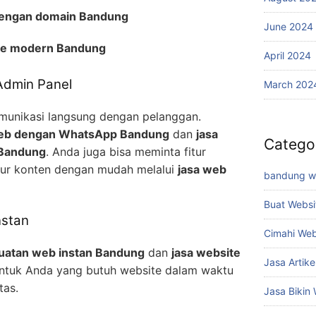
dengan domain Bandung
June 2024
te modern Bandung
April 2024
Admin Panel
March 202
munikasi langsung dengan pelanggan.
 web dengan WhatsApp Bandung
dan
jasa
Catego
 Bandung
. Anda juga bisa meminta fitur
ur konten dengan mudah melalui
jasa web
bandung w
Buat Websi
nstan
Cimahi Web
uatan web instan Bandung
dan
jasa website
Jasa Artik
ntuk Anda yang butuh website dalam waktu
tas.
Jasa Bikin