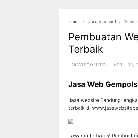
Skip
to
content
Home
Uncategorized
Pembua
Pembuatan We
Terbaik
UNCATEGORIZED
·
APRIL 30, 
Jasa Web Gempols
Jasa website Bandung lengka
terbaik di www.jasawebsite
Tawaran terbatas! Pembuatan