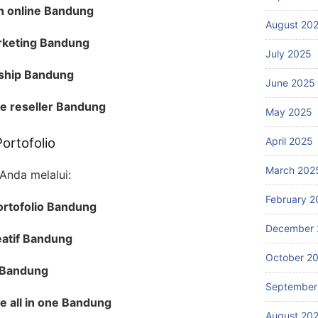
an online Bandung
August 20
arketing Bandung
July 2025
pship Bandung
June 2025
e reseller Bandung
May 2025
April 2025
ortofolio
March 202
 Anda melalui:
February 2
rtofolio Bandung
December 
eatif Bandung
October 2
 Bandung
September
 all in one Bandung
August 20