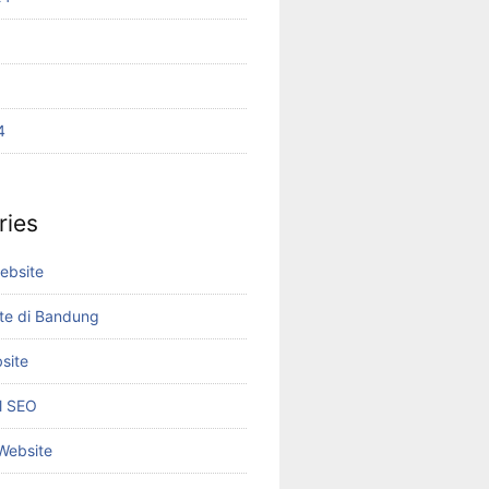
4
ries
ebsite
te di Bandung
site
el SEO
 Website