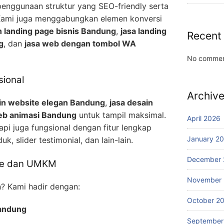
 penggunaan struktur yang SEO-friendly serta
Kami juga menggabungkan elemen konversi
 landing page bisnis Bandung
,
jasa landing
Recent
g
, dan
jasa web dengan tombol WA
No commen
sional
Archiv
ain website elegan Bandung
,
jasa desain
eb animasi Bandung
untuk tampil maksimal.
April 2026
api juga fungsional dengan fitur lengkap
January 2
uk, slider testimonial, dan lain-lain.
December 
ine dan UMKM
November
h? Kami hadir dengan:
October 2
Bandung
September