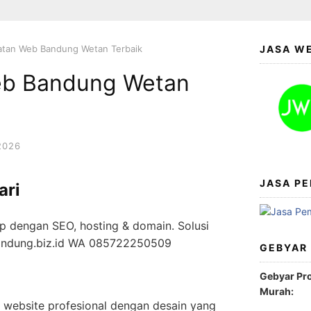
tan Web Bandung Wetan Terbaik
JASA W
b Bandung Wetan
2026
JASA PE
ari
p dengan SEO, hosting & domain. Solusi
bandung.biz.id WA 085722250509
GEBYAR
Gebyar Pr
Murah:
 website profesional dengan desain yang