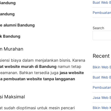
 Bandung
Buat Web 
Pembuatan
Bandung
e alumni Bandung
Search
uk Bandung
an Murahan
Recent
siensi biaya dalam menjalankan bisnis. Karena
uat website murah di Bandung
namun tetap
Bikin Web 
keamanan. Bahkan tersedia juga
jasa website
Buat Web 
sa pembuatan website tanpa langganan
Pembuatan
si Maksimal
Jasa Web 
t sudah dioptimasi untuk mesin pencari
Bikin Web 