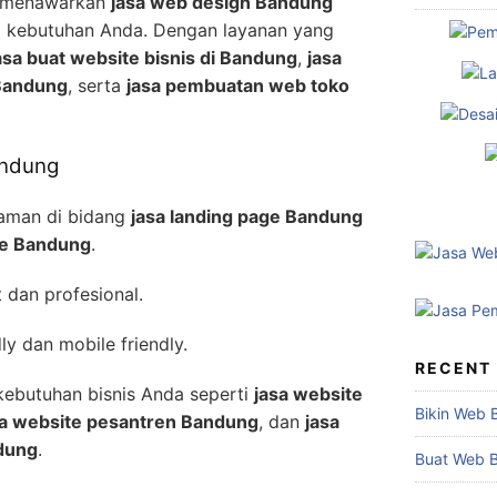
i menawarkan
jasa web design Bandung
ai kebutuhan Anda. Dengan layanan yang
asa buat website bisnis di Bandung
,
jasa
Bandung
, serta
jasa pembuatan web toko
andung
laman di bidang
jasa landing page Bandung
ve Bandung
.
 dan profesional.
y dan mobile friendly.
RECENT
kebutuhan bisnis Anda seperti
jasa website
Bikin Web 
sa website pesantren Bandung
, dan
jasa
ndung
.
Buat Web 