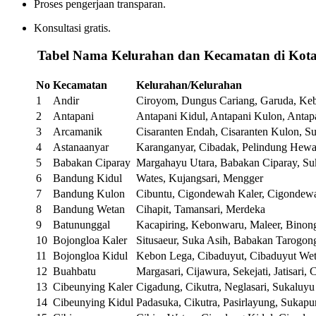
Proses pengerjaan transparan.
Konsultasi gratis.
️
Tabel Nama Kelurahan dan Kecamatan di Kot
No
Kecamatan
Kelurahan/Kelurahan
1
Andir
Ciroyom, Dungus Cariang, Garuda, Ke
2
Antapani
Antapani Kidul, Antapani Kulon, Antap
3
Arcamanik
Cisaranten Endah, Cisaranten Kulon, S
4
Astanaanyar
Karanganyar, Cibadak, Pelindung Hewa
5
Babakan Ciparay
Margahayu Utara, Babakan Ciparay, Suk
6
Bandung Kidul
Wates, Kujangsari, Mengger
7
Bandung Kulon
Cibuntu, Cigondewah Kaler, Cigondew
8
Bandung Wetan
Cihapit, Tamansari, Merdeka
9
Batununggal
Kacapiring, Kebonwaru, Maleer, Bino
10
Bojongloa Kaler
Situsaeur, Suka Asih, Babakan Tarogon
11
Bojongloa Kidul
Kebon Lega, Cibaduyut, Cibaduyut We
12
Buahbatu
Margasari, Cijawura, Sekejati, Jatisari, 
13
Cibeunying Kaler
Cigadung, Cikutra, Neglasari, Sukaluyu
14
Cibeunying Kidul
Padasuka, Cikutra, Pasirlayung, Sukapu