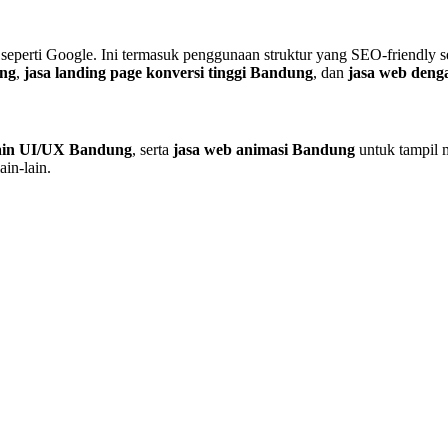
 seperti Google. Ini termasuk penggunaan struktur yang SEO-friendly
ung
,
jasa landing page konversi tinggi Bandung
, dan
jasa web den
sain UI/UX Bandung
, serta
jasa web animasi Bandung
untuk tampil m
ain-lain.