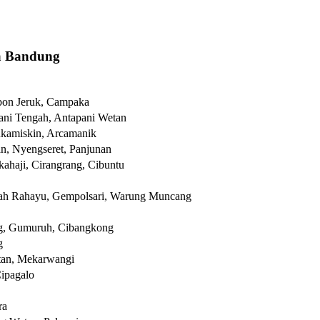
a Bandung
bon Jeruk, Campaka
ani Tengah, Antapani Wetan
ukamiskin, Arcamanik
n, Nyengseret, Panjunan
ahaji, Cirangrang, Cibuntu
ah Rahayu, Gempolsari, Warung Muncang
ng, Gumuruh, Cibangkong
g
tan, Mekarwangi
Cipagalo
ra