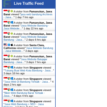
Live Traffic Feed
A visitor from
Pamanukan, Jawa
Barat
viewed "
jasa web bandung Archives
- Jasa…
"
1 day 7 hrs ago
A visitor from
Pamanukan, Jawa
Barat
viewed "
Jasa Website Bandung -
Jasa Website…
"
1 day 22 hrs ago
A visitor from
Pamanukan, Jawa
Barat
viewed "
Jasa Website Batujajar
Bandung - Jasa…
"
2 days 6 hrs ago
A visitor from
Santa Clara,
California
viewed "
Jasa Website Bandung
- Jasa Website…
"
3 days ago
A visitor from
Pamanukan, Jawa
Barat
viewed "
Jasa Website Batujajar
Bandung - Jasa…
"
3 days 7 hrs ago
A visitor from
Singapore
viewed
"
Tukang Buat Web Kota Bandung - Jasa…
"
3 days 16 hrs ago
A visitor from
Singapore
viewed
"
Jasa Web Di Bandung Terbaik - Jasa…
"
4
days 2 hrs ago
A visitor from
Singapore
viewed
"
Bikin Web Bandung Barat Terbaik -
Jasa…
"
4 days 4 hrs ago
A visitor from
Singapore
viewed
"
Jasa Web Bandung + SEO - Jasa
Website…
"
4 days 11 hrs ago