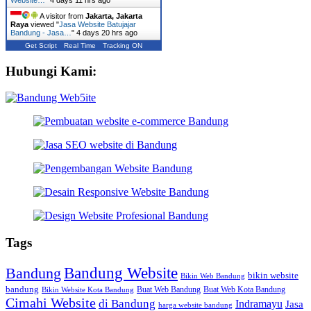
A visitor from
Jakarta, Jakarta
Raya
viewed "
Jasa Website Batujajar
Bandung - Jasa…
"
4 days 20 hrs ago
Get Script
Real Time
Tracking ON
Hubungi Kami:
Tags
Bandung Website
Bandung
bikin website
Bikin Web Bandung
bandung
Buat Web Bandung
Buat Web Kota Bandung
Bikin Website Kota Bandung
Cimahi Website
di Bandung
Indramayu
Jasa
harga website bandung