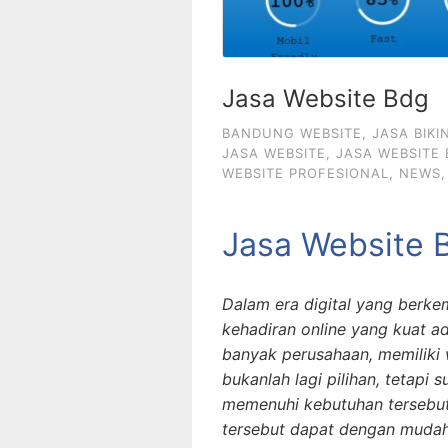
Jasa Website Bdg
BANDUNG WEBSITE
,
JASA BIKI
JASA WEBSITE
,
JASA WEBSITE
WEBSITE PROFESIONAL
,
NEWS
Jasa Website 
Dalam era digital yang berke
kehadiran online yang kuat ad
banyak perusahaan, memiliki 
bukanlah lagi pilihan, tetapi 
memenuhi kebutuhan tersebut,
tersebut dapat dengan muda