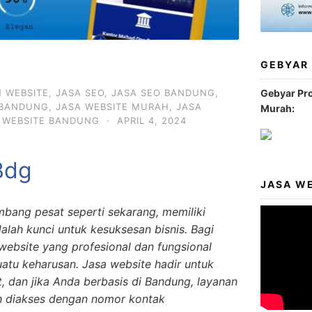
GEBYAR
N WEBSITE
,
JASA SEO
,
JASA SEO BANDUNG
,
Gebyar Pr
 BANDUNG
,
JASA WEBSITE MURAH
,
JASA
Murah:
,
WEBSITE BANDUNG
·
APRIL 4, 2024
Bdg
JASA W
mbang pesat seperti sekarang, memiliki
alah kunci untuk kesuksesan bisnis. Bagi
website yang profesional dan fungsional
suatu keharusan. Jasa website hadir untuk
 dan jika Anda berbasis di Bandung, layanan
h diakses dengan nomor kontak