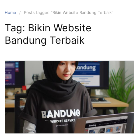
Skip
to
Home
Posts tagged “Bikin Website Bandung Terbaik”
content
Tag:
Bikin Website
Bandung Terbaik