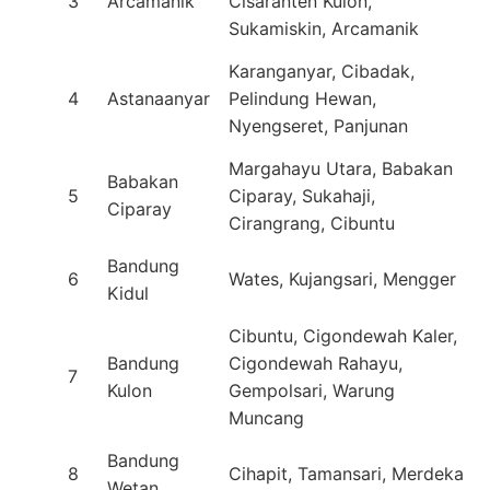
3
Arcamanik
Cisaranten Kulon,
Sukamiskin, Arcamanik
Karanganyar, Cibadak,
4
Astanaanyar
Pelindung Hewan,
Nyengseret, Panjunan
Margahayu Utara, Babakan
Babakan
5
Ciparay, Sukahaji,
Ciparay
Cirangrang, Cibuntu
Bandung
6
Wates, Kujangsari, Mengger
Kidul
Cibuntu, Cigondewah Kaler,
Bandung
Cigondewah Rahayu,
7
Kulon
Gempolsari, Warung
Muncang
Bandung
8
Cihapit, Tamansari, Merdeka
Wetan