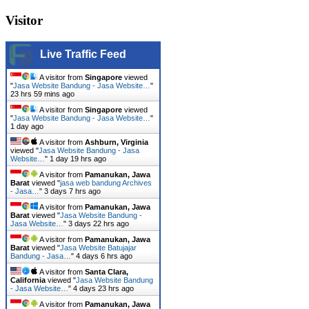
Visitor
Live Traffic Feed
A visitor from
Singapore
viewed
"
Jasa Website Bandung - Jasa Website…
"
23 hrs 59 mins ago
A visitor from
Singapore
viewed
"
Jasa Website Bandung - Jasa Website…
"
1 day ago
A visitor from
Ashburn, Virginia
viewed "
Jasa Website Bandung - Jasa
Website…
"
1 day 19 hrs ago
A visitor from
Pamanukan, Jawa
Barat
viewed "
jasa web bandung Archives
- Jasa…
"
3 days 7 hrs ago
A visitor from
Pamanukan, Jawa
Barat
viewed "
Jasa Website Bandung -
Jasa Website…
"
3 days 22 hrs ago
A visitor from
Pamanukan, Jawa
Barat
viewed "
Jasa Website Batujajar
Bandung - Jasa…
"
4 days 6 hrs ago
A visitor from
Santa Clara,
California
viewed "
Jasa Website Bandung
- Jasa Website…
"
4 days 23 hrs ago
A visitor from
Pamanukan, Jawa