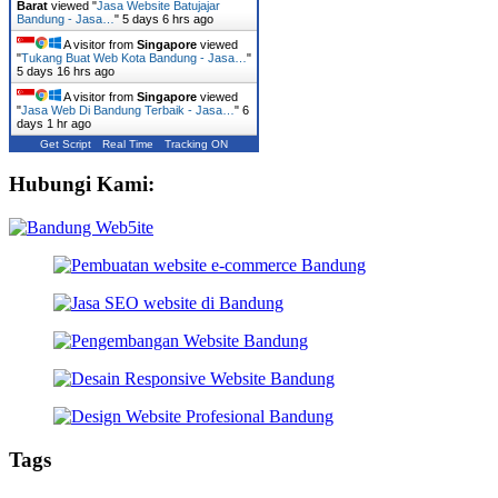
Barat
viewed "
Jasa Website Batujajar
Bandung - Jasa…
"
5 days 6 hrs ago
A visitor from
Singapore
viewed
"
Tukang Buat Web Kota Bandung - Jasa…
"
5 days 16 hrs ago
A visitor from
Singapore
viewed
"
Jasa Web Di Bandung Terbaik - Jasa…
"
6
days 1 hr ago
Get Script
Real Time
Tracking ON
Hubungi Kami:
Tags