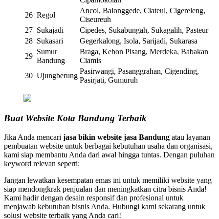
Ancol, Balonggede, Ciateul, Cigereleng,
26
Regol
Ciseureuh
27
Sukajadi
Cipedes, Sukabungah, Sukagalih, Pasteur
28
Sukasari
Gegerkalong, Isola, Sarijadi, Sukarasa
Sumur
Braga, Kebon Pisang, Merdeka, Babakan
29
Bandung
Ciamis
Pasirwangi, Pasanggrahan, Cigending,
30
Ujungberung
Pasirjati, Gumuruh
Buat Website Kota Bandung Terbaik
Jika Anda mencari
jasa bikin website jasa Bandung
atau layanan
pembuatan website untuk berbagai kebutuhan usaha dan organisasi,
kami siap membantu Anda dari awal hingga tuntas. Dengan puluhan
keyword relevan seperti:
Jangan lewatkan kesempatan emas ini untuk memiliki website yang
siap mendongkrak penjualan dan meningkatkan citra bisnis Anda!
Kami hadir dengan desain responsif dan profesional untuk
menjawab kebutuhan bisnis Anda. Hubungi kami sekarang untuk
solusi website terbaik yang Anda cari!