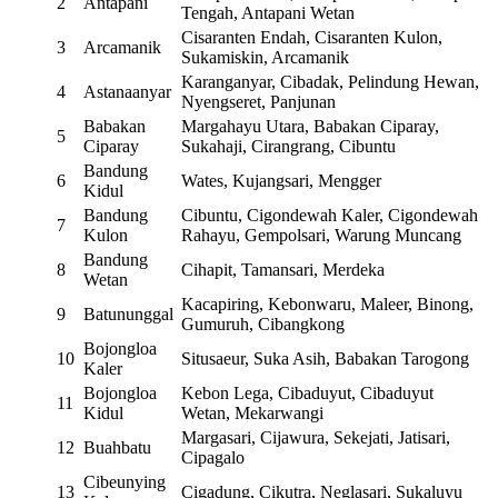
2
Antapani
Tengah, Antapani Wetan
Cisaranten Endah, Cisaranten Kulon,
3
Arcamanik
Sukamiskin, Arcamanik
Karanganyar, Cibadak, Pelindung Hewan,
4
Astanaanyar
Nyengseret, Panjunan
Babakan
Margahayu Utara, Babakan Ciparay,
5
Ciparay
Sukahaji, Cirangrang, Cibuntu
Bandung
6
Wates, Kujangsari, Mengger
Kidul
Bandung
Cibuntu, Cigondewah Kaler, Cigondewah
7
Kulon
Rahayu, Gempolsari, Warung Muncang
Bandung
8
Cihapit, Tamansari, Merdeka
Wetan
Kacapiring, Kebonwaru, Maleer, Binong,
9
Batununggal
Gumuruh, Cibangkong
Bojongloa
10
Situsaeur, Suka Asih, Babakan Tarogong
Kaler
Bojongloa
Kebon Lega, Cibaduyut, Cibaduyut
11
Kidul
Wetan, Mekarwangi
Margasari, Cijawura, Sekejati, Jatisari,
12
Buahbatu
Cipagalo
Cibeunying
13
Cigadung, Cikutra, Neglasari, Sukaluyu