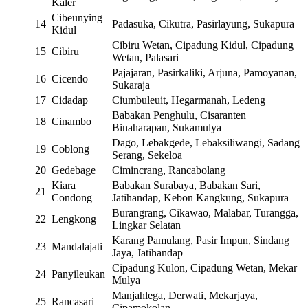
Kaler
Cibeunying
14
Padasuka, Cikutra, Pasirlayung, Sukapura
Kidul
Cibiru Wetan, Cipadung Kidul, Cipadung
15
Cibiru
Wetan, Palasari
Pajajaran, Pasirkaliki, Arjuna, Pamoyanan,
16
Cicendo
Sukaraja
17
Cidadap
Ciumbuleuit, Hegarmanah, Ledeng
Babakan Penghulu, Cisaranten
18
Cinambo
Binaharapan, Sukamulya
Dago, Lebakgede, Lebaksiliwangi, Sadang
19
Coblong
Serang, Sekeloa
20
Gedebage
Cimincrang, Rancabolang
Kiara
Babakan Surabaya, Babakan Sari,
21
Condong
Jatihandap, Kebon Kangkung, Sukapura
Burangrang, Cikawao, Malabar, Turangga,
22
Lengkong
Lingkar Selatan
Karang Pamulang, Pasir Impun, Sindang
23
Mandalajati
Jaya, Jatihandap
Cipadung Kulon, Cipadung Wetan, Mekar
24
Panyileukan
Mulya
Manjahlega, Derwati, Mekarjaya,
25
Rancasari
Cipamokolan