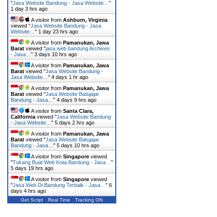
"
Jasa Website Bandung - Jasa Website…
"
1 day 3 hrs ago
A visitor from
Ashburn, Virginia
viewed "
Jasa Website Bandung - Jasa
Website…
"
1 day 23 hrs ago
A visitor from
Pamanukan, Jawa
Barat
viewed "
jasa web bandung Archives
- Jasa…
"
3 days 10 hrs ago
A visitor from
Pamanukan, Jawa
Barat
viewed "
Jasa Website Bandung -
Jasa Website…
"
4 days 1 hr ago
A visitor from
Pamanukan, Jawa
Barat
viewed "
Jasa Website Batujajar
Bandung - Jasa…
"
4 days 9 hrs ago
A visitor from
Santa Clara,
California
viewed "
Jasa Website Bandung
- Jasa Website…
"
5 days 2 hrs ago
A visitor from
Pamanukan, Jawa
Barat
viewed "
Jasa Website Batujajar
Bandung - Jasa…
"
5 days 10 hrs ago
A visitor from
Singapore
viewed
"
Tukang Buat Web Kota Bandung - Jasa…
"
5 days 19 hrs ago
A visitor from
Singapore
viewed
"
Jasa Web Di Bandung Terbaik - Jasa…
"
6
days 4 hrs ago
Get Script
Real Time
Tracking ON