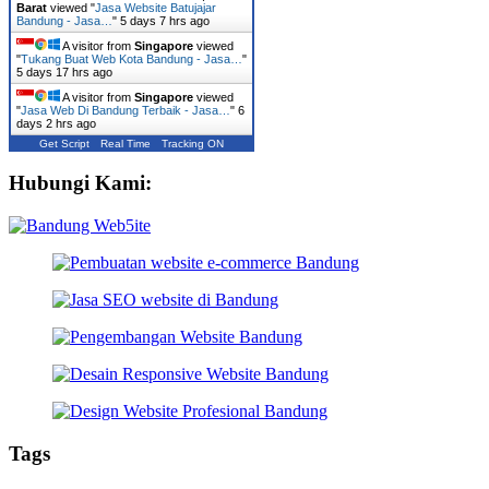
Barat
viewed "
Jasa Website Batujajar
Bandung - Jasa…
"
5 days 7 hrs ago
A visitor from
Singapore
viewed
"
Tukang Buat Web Kota Bandung - Jasa…
"
5 days 17 hrs ago
A visitor from
Singapore
viewed
"
Jasa Web Di Bandung Terbaik - Jasa…
"
6
days 2 hrs ago
Get Script
Real Time
Tracking ON
Hubungi Kami:
Tags