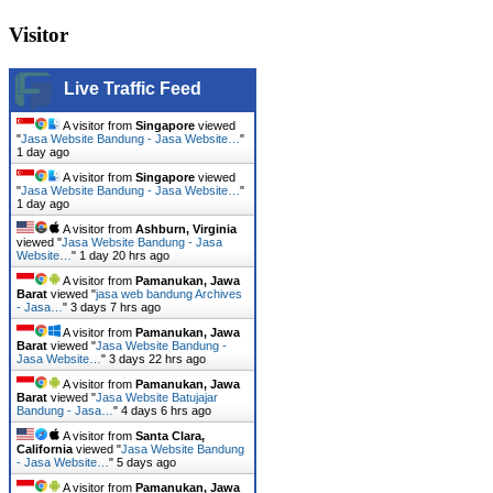
Visitor
Live Traffic Feed
A visitor from
Singapore
viewed
"
Jasa Website Bandung - Jasa Website…
"
1 day ago
A visitor from
Singapore
viewed
"
Jasa Website Bandung - Jasa Website…
"
1 day ago
A visitor from
Ashburn, Virginia
viewed "
Jasa Website Bandung - Jasa
Website…
"
1 day 20 hrs ago
A visitor from
Pamanukan, Jawa
Barat
viewed "
jasa web bandung Archives
- Jasa…
"
3 days 7 hrs ago
A visitor from
Pamanukan, Jawa
Barat
viewed "
Jasa Website Bandung -
Jasa Website…
"
3 days 22 hrs ago
A visitor from
Pamanukan, Jawa
Barat
viewed "
Jasa Website Batujajar
Bandung - Jasa…
"
4 days 6 hrs ago
A visitor from
Santa Clara,
California
viewed "
Jasa Website Bandung
- Jasa Website…
"
5 days ago
A visitor from
Pamanukan, Jawa