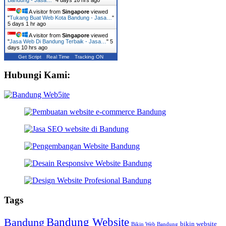
A visitor from
Singapore
viewed
"
Tukang Buat Web Kota Bandung - Jasa…
"
5 days 1 hr ago
A visitor from
Singapore
viewed
"
Jasa Web Di Bandung Terbaik - Jasa…
"
5
days 10 hrs ago
Get Script
Real Time
Tracking ON
Hubungi Kami:
Tags
Bandung Website
Bandung
bikin website
Bikin Web Bandung