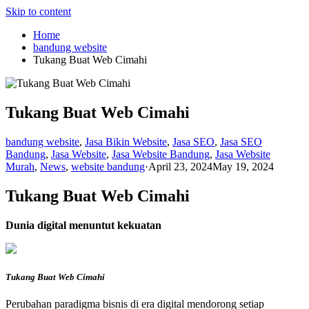
Skip to content
Home
bandung website
Tukang Buat Web Cimahi
Tukang Buat Web Cimahi
bandung website
,
Jasa Bikin Website
,
Jasa SEO
,
Jasa SEO
Bandung
,
Jasa Website
,
Jasa Website Bandung
,
Jasa Website
Murah
,
News
,
website bandung
·
April 23, 2024
May 19, 2024
Tukang Buat Web Cimahi
Dunia digital menuntut kekuatan
Tukang Buat Web Cimahi
Perubahan paradigma bisnis di era digital mendorong setiap