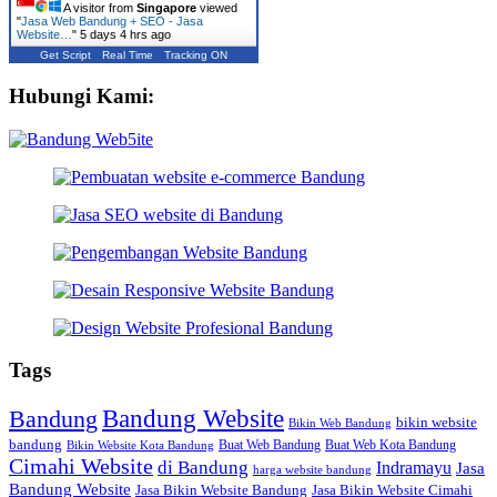
A visitor from
Singapore
viewed
"
Jasa Web Bandung + SEO - Jasa
Website…
"
5 days 4 hrs ago
Get Script
Real Time
Tracking ON
Hubungi Kami:
Tags
Bandung Website
Bandung
bikin website
Bikin Web Bandung
bandung
Buat Web Bandung
Buat Web Kota Bandung
Bikin Website Kota Bandung
Cimahi Website
di Bandung
Indramayu
Jasa
harga website bandung
Bandung Website
Jasa Bikin Website Bandung
Jasa Bikin Website Cimahi