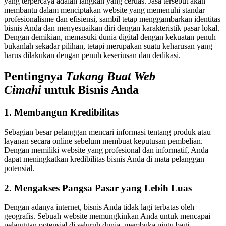
yang terpercaya adalah langkah yang cerdas. Jasa tersebut akan
membantu dalam menciptakan website yang memenuhi standar
profesionalisme dan efisiensi, sambil tetap menggambarkan identitas
bisnis Anda dan menyesuaikan diri dengan karakteristik pasar lokal.
Dengan demikian, memasuki dunia digital dengan kekuatan penuh
bukanlah sekadar pilihan, tetapi merupakan suatu keharusan yang
harus dilakukan dengan penuh keseriusan dan dedikasi.
Pentingnya
Tukang Buat Web
Cimahi
untuk Bisnis Anda
1. Membangun Kredibilitas
Sebagian besar pelanggan mencari informasi tentang produk atau
layanan secara online sebelum membuat keputusan pembelian.
Dengan memiliki website yang profesional dan informatif, Anda
dapat meningkatkan kredibilitas bisnis Anda di mata pelanggan
potensial.
2. Mengakses Pangsa Pasar yang Lebih Luas
Dengan adanya internet, bisnis Anda tidak lagi terbatas oleh
geografis. Sebuah website memungkinkan Anda untuk mencapai
pelanggan potensial di seluruh dunia, membuka pintu bagi