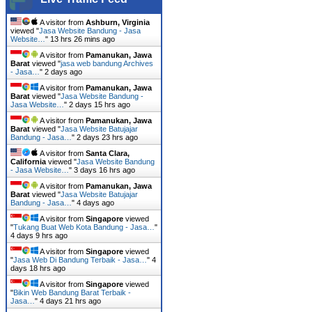
A visitor from
Ashburn, Virginia
viewed "
Jasa Website Bandung - Jasa
Website…
"
13 hrs 26 mins ago
A visitor from
Pamanukan, Jawa
Barat
viewed "
jasa web bandung Archives
- Jasa…
"
2 days ago
A visitor from
Pamanukan, Jawa
Barat
viewed "
Jasa Website Bandung -
Jasa Website…
"
2 days 15 hrs ago
A visitor from
Pamanukan, Jawa
Barat
viewed "
Jasa Website Batujajar
Bandung - Jasa…
"
2 days 23 hrs ago
A visitor from
Santa Clara,
California
viewed "
Jasa Website Bandung
- Jasa Website…
"
3 days 16 hrs ago
A visitor from
Pamanukan, Jawa
Barat
viewed "
Jasa Website Batujajar
Bandung - Jasa…
"
4 days ago
A visitor from
Singapore
viewed
"
Tukang Buat Web Kota Bandung - Jasa…
"
4 days 9 hrs ago
A visitor from
Singapore
viewed
"
Jasa Web Di Bandung Terbaik - Jasa…
"
4
days 18 hrs ago
A visitor from
Singapore
viewed
"
Bikin Web Bandung Barat Terbaik -
Jasa…
"
4 days 21 hrs ago