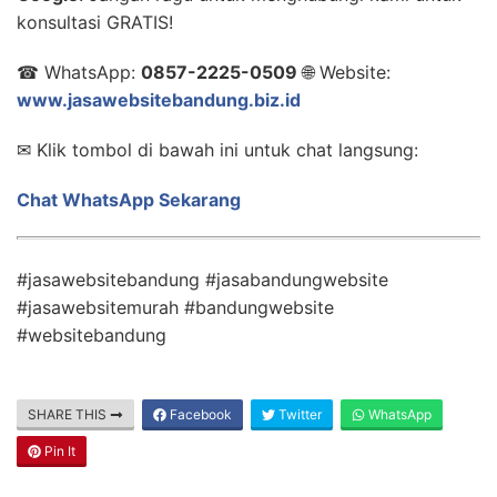
konsultasi GRATIS!
☎ WhatsApp:
0857-2225-0509
🌐 Website:
www.jasawebsitebandung.biz.id
✉ Klik tombol di bawah ini untuk chat langsung:
Chat WhatsApp Sekarang
#jasawebsitebandung #jasabandungwebsite
#jasawebsitemurah #bandungwebsite
#websitebandung
SHARE THIS
Facebook
Twitter
WhatsApp
Pin It