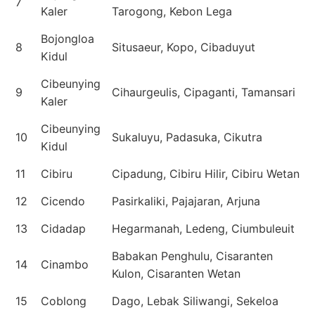
7
Kaler
Tarogong, Kebon Lega
Bojongloa
8
Situsaeur, Kopo, Cibaduyut
Kidul
Cibeunying
9
Cihaurgeulis, Cipaganti, Tamansari
Kaler
Cibeunying
10
Sukaluyu, Padasuka, Cikutra
Kidul
11
Cibiru
Cipadung, Cibiru Hilir, Cibiru Wetan
12
Cicendo
Pasirkaliki, Pajajaran, Arjuna
13
Cidadap
Hegarmanah, Ledeng, Ciumbuleuit
Babakan Penghulu, Cisaranten
14
Cinambo
Kulon, Cisaranten Wetan
15
Coblong
Dago, Lebak Siliwangi, Sekeloa