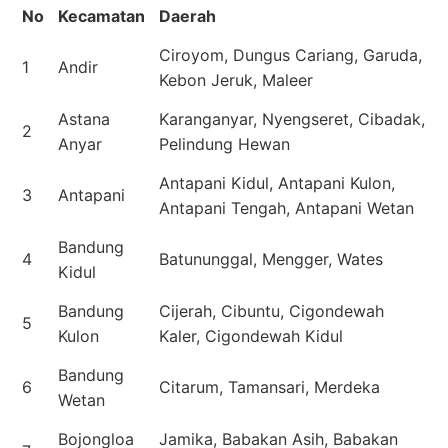
No
Kecamatan
Daerah
Ciroyom, Dungus Cariang, Garuda,
1
Andir
Kebon Jeruk, Maleer
Astana
Karanganyar, Nyengseret, Cibadak,
2
Anyar
Pelindung Hewan
Antapani Kidul, Antapani Kulon,
3
Antapani
Antapani Tengah, Antapani Wetan
Bandung
4
Batununggal, Mengger, Wates
Kidul
Bandung
Cijerah, Cibuntu, Cigondewah
5
Kulon
Kaler, Cigondewah Kidul
Bandung
6
Citarum, Tamansari, Merdeka
Wetan
Bojongloa
Jamika, Babakan Asih, Babakan