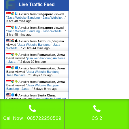
Live Traffic Feed
A visitor from
Singapore
viewed
"
Jasa Website Bandung - Jasa Website…
"
3 hrs 48 mins ago
A visitor from
Singapore
viewed
"
Jasa Website Bandung - Jasa Website…
"
3 hrs 48 mins ago
A visitor from
Ashburn, Virginia
viewed "
Jasa Website Bandung - Jasa
Website…
"
23 hrs 44 mins ago
A visitor from
Pamanukan, Jawa
Barat
viewed "
jasa web bandung Archives
- Jasa…
"
2 days 10 hrs ago
A visitor from
Pamanukan, Jawa
Barat
viewed "
Jasa Website Bandung -
Jasa Website…
"
3 days 1 hr ago
A visitor from
Pamanukan, Jawa
Barat
viewed "
Jasa Website Batujajar
Bandung - Jasa…
"
3 days 9 hrs ago
A visitor from
Santa Clara,
California
viewed "
Jasa Website Bandung
- Jasa Website…
"
4 days 3 hrs ago
A visitor from
Pamanukan, Jawa
Barat
viewed "
Jasa Website Batujajar
Bandung - Jasa…
"
4 days 10 hrs ago
Call Now : 085722250509
CS 2
A visitor from
Singapore
viewed
"
Tukang Buat Web Kota Bandung - Jasa…
"