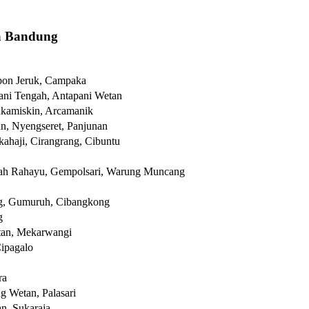
a Bandung
bon Jeruk, Campaka
ani Tengah, Antapani Wetan
ukamiskin, Arcamanik
n, Nyengseret, Panjunan
ahaji, Cirangrang, Cibuntu
ah Rahayu, Gempolsari, Warung Muncang
ng, Gumuruh, Cibangkong
g
tan, Mekarwangi
Cipagalo
ra
g Wetan, Palasari
an, Sukaraja