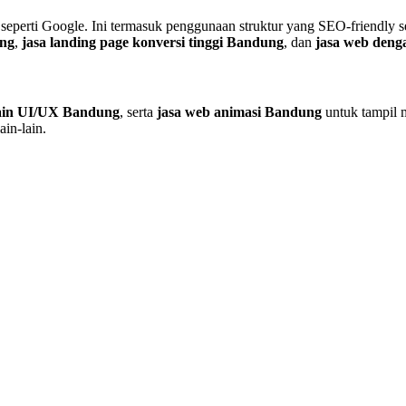
 seperti Google. Ini termasuk penggunaan struktur yang SEO-friendly
ung
,
jasa landing page konversi tinggi Bandung
, dan
jasa web den
sain UI/UX Bandung
, serta
jasa web animasi Bandung
untuk tampil m
ain-lain.