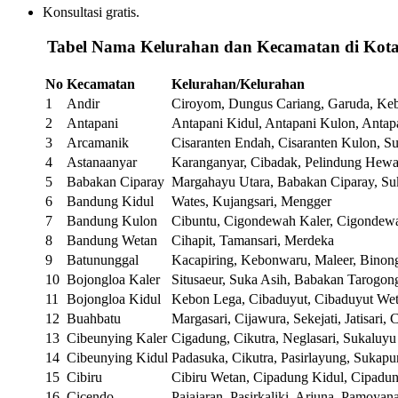
Konsultasi gratis.
️
Tabel Nama Kelurahan dan Kecamatan di Kot
No
Kecamatan
Kelurahan/Kelurahan
1
Andir
Ciroyom, Dungus Cariang, Garuda, Ke
2
Antapani
Antapani Kidul, Antapani Kulon, Antap
3
Arcamanik
Cisaranten Endah, Cisaranten Kulon, S
4
Astanaanyar
Karanganyar, Cibadak, Pelindung Hewa
5
Babakan Ciparay
Margahayu Utara, Babakan Ciparay, Suk
6
Bandung Kidul
Wates, Kujangsari, Mengger
7
Bandung Kulon
Cibuntu, Cigondewah Kaler, Cigondew
8
Bandung Wetan
Cihapit, Tamansari, Merdeka
9
Batununggal
Kacapiring, Kebonwaru, Maleer, Bino
10
Bojongloa Kaler
Situsaeur, Suka Asih, Babakan Tarogon
11
Bojongloa Kidul
Kebon Lega, Cibaduyut, Cibaduyut We
12
Buahbatu
Margasari, Cijawura, Sekejati, Jatisari, 
13
Cibeunying Kaler
Cigadung, Cikutra, Neglasari, Sukaluyu
14
Cibeunying Kidul
Padasuka, Cikutra, Pasirlayung, Sukapu
15
Cibiru
Cibiru Wetan, Cipadung Kidul, Cipadun
16
Cicendo
Pajajaran, Pasirkaliki, Arjuna, Pamoyan